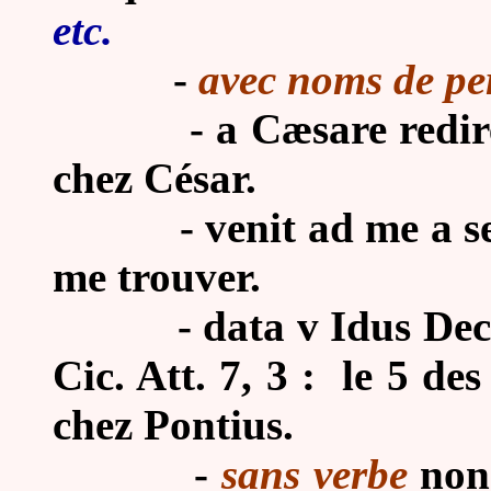
etc.
-
avec noms de pe
-
a Cæsare redire
chez César.
-
venit ad me a se
me trouver.
-
data v Idus Dec
Cic. Att. 7, 3 : le 5 de
chez Pontius.
-
sans verbe
non 