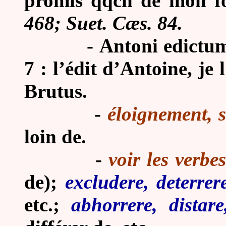
promis qqch de mon f
468; Suet. Cæs. 84.
-
Antoni edictum 
7 : l’édit d’Antoine, je 
Brutus.
-
éloignement, s
loin de.
-
voir
les verbes
de);
excludere, deterrer
etc.;
abhorrere, distare