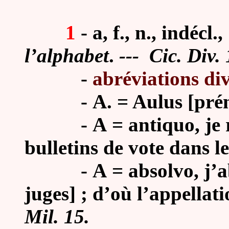
1
-
a, f., n., indécl., 
l’alphabet
.
--- Cic. Div. 
-
abréviations di
-
A. = Aulus [pr
-
A = antiquo, je r
bulletins de vote dans l
-
A = absolvo, j’a
juges] ; d’où l’appellatio
Mil. 15.