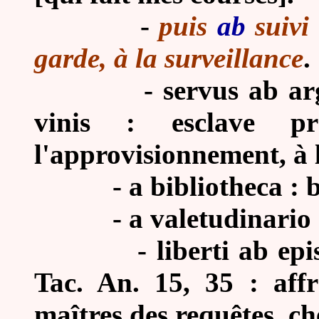
-
puis
ab
suivi
garde, à la surveillance
.
-
servus ab ar
vinis : esclave pr
l'approvisionnement, à 
-
a bibliotheca : 
-
a valetudinario 
-
liberti ab epis
Tac. An. 15, 35 : affr
maîtres des requêtes, ch