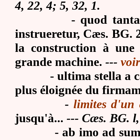
4, 22, 4; 5, 32, 1.
-
quod tanta
instrueretur, Cæs. BG. 2
la construction à une 
grande machine.
---
voi
-
ultima stella a c
plus éloignée du firmam
-
limites d'un
jusqu'à...
--- Cæs. BG. l, 
-
ab imo ad sum