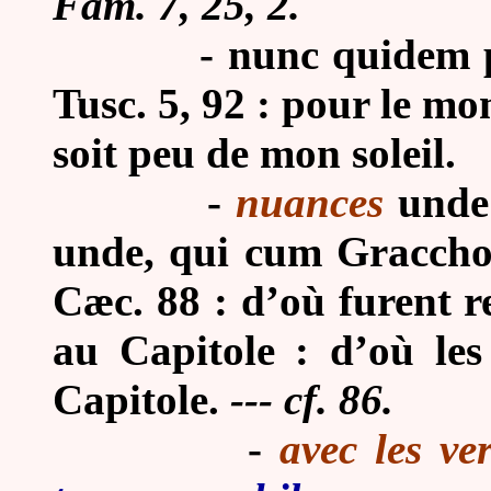
Fam. 7, 25, 2.
-
nunc quidem p
Tusc. 5, 92 : pour le mom
soit peu de mon soleil.
-
nuances
unde 
unde, qui cum Graccho 
Cæc. 88 : d’où furent re
au Capitole : d’où le
Capitole.
--- cf. 86.
-
avec les ve