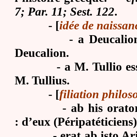
7; Par. 11; Sest. 122
.
-
[
idée de naissan
-
a Deucalion
Deucalion.
-
a M. Tullio es
M. Tullius.
-
[
filiation philoso
-
ab his orator
: d’eux (Péripatéticiens)
-
erat ab isto Ari