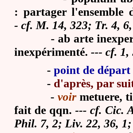
: partager l'ensemble d
- cf. M. 14, 323; Tr. 4, 6
-
ab arte inexper
inexpérimenté.
--- cf. 1,
-
point de départ
-
d'après, par sui
-
voir
metuere, t
fait de qqn.
--- cf. Cic.
Phil. 7, 2; Liv. 22, 36, 1;