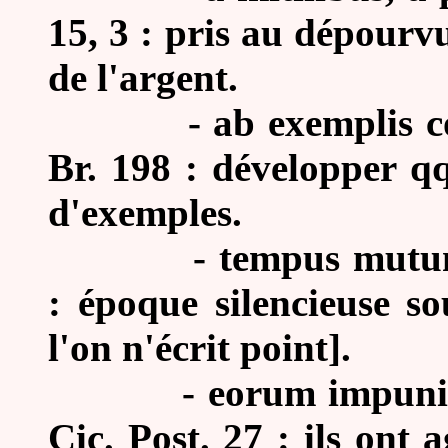
15, 3 : pris au dépourv
de l'argent.
-
ab exemplis co
Br. 198 : développer q
d'exemples.
-
tempus mutum 
: époque silencieuse so
l'on n'écrit point].
-
eorum impunit
Cic. Post. 27 : ils ont