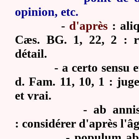
opinion, etc.
-
d'après
: ali
Cæs. BG. 1, 22, 2 : r
détail.
-
a certo sensu e
d. Fam. 11, 10, 1 : jug
et vrai.
-
ab annis
: considérer d'après l'âg
-
populum ab 