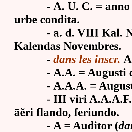
-
A. U. C. = anno 
urbe condita.
-
a. d. VIII Kal.
Kalendas Novembres.
-
dans les inscr.
A
-
A.A. = Augusti 
-
A.A.A. = Augusti
-
III viri A.A.A.F
āĕri flando, feriundo.
-
A = Auditor (
da