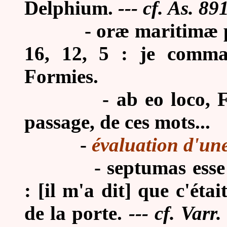
Delphium.
--- cf. As. 891
-
oræ maritimæ 
16, 12, 5 : je comman
Formies.
-
ab eo loco, F
passage, de ces mots...
-
évaluation d'un
-
septumas esse
: [il m'a dit] que c'éta
de la porte.
--- cf. Varr