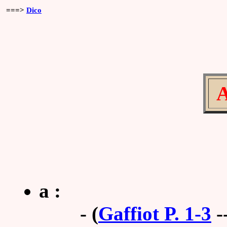
===>
Dico
A
a :
-
(
Gaffiot P. 1-3
-