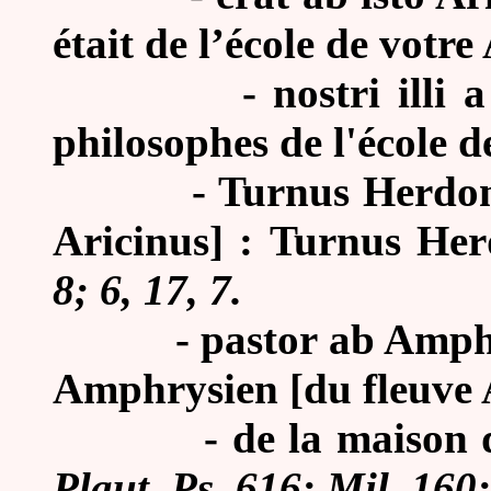
était de l’école de votre 
-
nostri illi
philosophes de l'école d
-
Turnus Herdoni
Aricinus] : Turnus Her
8; 6, 17, 7.
-
pastor ab Amphr
Amphrysien [du fleuve
-
de la maison d
Plaut. Ps. 616; Mil. 160