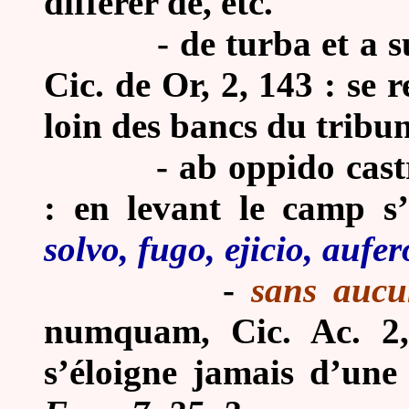
différer de, etc.
-
de turba et a s
Cic. de Or, 2, 143 : se r
loin des bancs du tribu
-
ab oppido cast
: en levant le camp s’é
solvo, fugo, ejicio, aufero
-
sans aucu
numquam, Cic. Ac. 2,
s’éloigne jamais d’une 