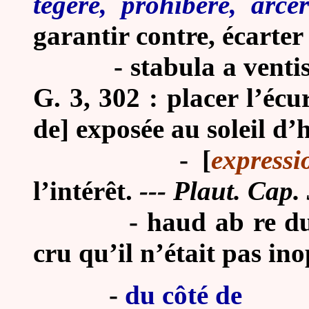
tegere, prohibere, arce
garantir contre, écarter
-
stabula a venti
G. 3, 302 : placer l’écu
de] exposée au soleil d’h
-
[
expressi
l’intérêt.
--- Plaut. Cap.
-
haud ab re dux
cru qu’il n’était pas in
-
du côté de