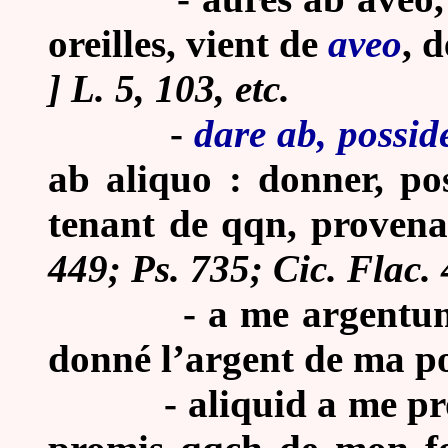
oreilles, vient de
aveo
, d
] L. 5, 103, etc.
-
dare ab, possid
ab aliquo : donner, po
tenant de qqn, provena
449; Ps. 735; Cic. Flac. 
-
a me argentum 
donné l’argent de ma p
-
aliquid a me pro