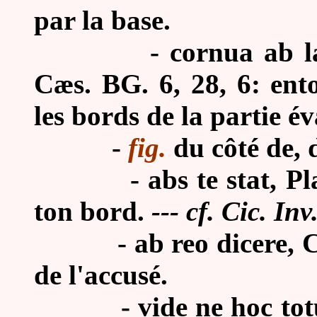
par la base.
-
cornua ab l
Cæs. BG. 6, 28, 6: ento
les bords de la partie é
-
fig.
du côté de, d
-
abs te stat, Pl
ton bord.
--- cf. Cic. Inv
-
ab reo dicere, C
de l'accusé.
-
vide ne hoc tot