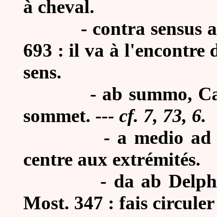
à cheval.
-
contra sensus a
693 : il va à l'encontre
sens.
-
ab summo, Cæs
sommet.
--- cf. 7, 73, 6.
-
a medio ad
centre aux extrémités.
-
da ab Delph
Most. 347 : fais circul