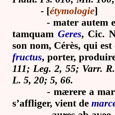
-
[
étymologie
]
-
mater autem e
tamquam
Geres
, Cic. 
son nom, Cérès, qui es
fructus
, porter, produire
111; Leg. 2, 55; Varr. R. 
L. 5, 20; 5, 66.
-
mærere a marce
s’affliger, vient de
marc
-
aures ab aveo, 