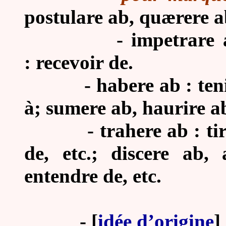
postulare ab, quærere a
-
impetrare 
: recevoir de.
-
habere ab : ten
à; sumere ab, haurire ab
-
trahere ab : ti
de, etc.; discere ab,
entendre de, etc.
-
[
idée d’origine
]