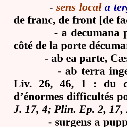
-
sens local
a ter
de franc, de front [de fa
-
a decumana p
côté de la porte décuma
-
ab ea parte, Cæs
-
ab terra ing
Liv. 26, 46, 1 : du c
d’énormes difficultés po
J. 17, 4; Plin. Ep. 2, 17,
-
surgens a puppi