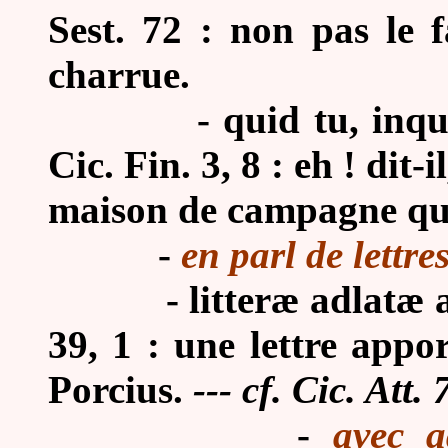
Sest. 72 : non pas le
charrue.
-
quid tu, inqu
Cic. Fin. 3, 8 : eh ! dit-i
maison de campagne que
-
en parl de lettre
-
litteræ adlatæ 
39, 1 : une lettre appo
Porcius.
--- cf. Cic. Att. 
-
avec a