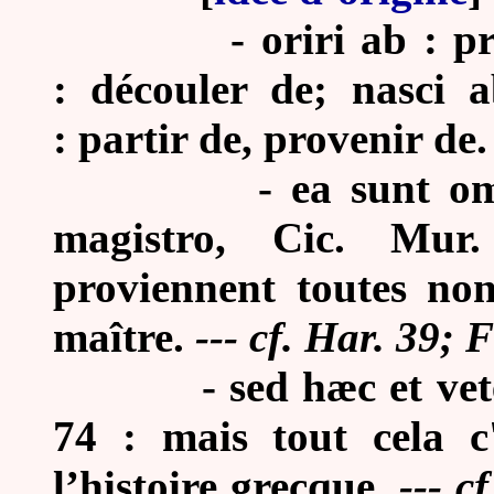
-
oriri ab : pr
: découler de; nasci a
: partir de, provenir de.
-
ea sunt o
magistro, Cic. Mur.
proviennent toutes no
maître.
--- cf. Har. 39; F
-
sed hæc et vet
74 : mais tout cela c'
l’histoire grecque.
--- c