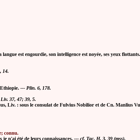
ngue est engourdie, son intelligence est noyée, ses yeux flottants
, 14.
d'Ethiopie.
--- Plin. 6, 178
.
-
Liv. 37, 47; 39, 5.
Liv. : sous le consulat de Fulvius Nobilior et de Cn. Manlius Vu
e;
connu.
s je n'ai été de leurs connaissances.
--- cf. Tac. H. 3, 39 (mss).