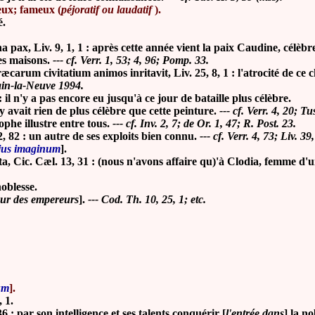
ieux; fameux (
péjoratif ou laudatif
).
é.
x, Liv. 9, 1, 1 : après cette année vient la paix Caudine, célèbre
es maisons.
--- cf. Verr. 1, 53; 4, 96; Pomp. 33.
m civitatium animos inritavit, Liv. 25, 8, 1 : l'atrocité de ce châ
vain-la-Neuve 1994.
: il n'y a pas encore eu jusqu'à ce jour de bataille plus célèbre.
n'y avait rien de plus célèbre que cette peinture.
--- cf. Verr. 4, 20; Tu
ophe illustre entre tous.
--- cf. Inv. 2, 7; de Or. 1, 47; R. Post. 23.
2, 82 : un autre de ses exploits bien connu.
--- cf. Verr. 4, 73; Liv. 3
jus imaginum
].
ta, Cic. Cæl. 13, 31 : (nous n'avons affaire qu)'à Clodia, femme d
noblesse.
cour des empereurs
].
--- Cod. Th. 10, 25, 1; etc.
um
].
, 1.
6 : par son intelligence et ses talents conquérir [
l'entrée dans
] la no