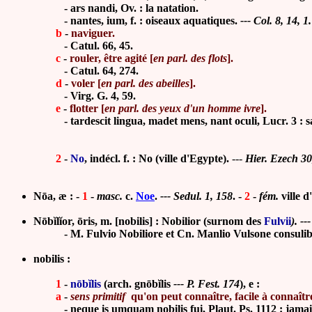
- ars nandi, Ov. : la natation.
-
nantes, ium, f. : oiseaux aquatiques.
--- Col. 8, 14, 1.
b
-
naviguer.
-
Catul. 66, 45.
c
-
rouler, être agité [
en parl. des flots
].
-
Catul. 64, 274.
d
-
voler [
en parl. des abeilles
].
-
Virg. G. 4, 59.
e
-
flotter [
en parl. des yeux d'un homme ivre
].
- tardescit lingua, madet mens, nant oculi, Lucr. 3 : sa la
2
-
No
, indécl. f. : No (ville d'Egypte).
---
Hier. Ezech 30
Nōa, æ : -
1
-
masc.
c.
Noe
.
---
Sedul. 1, 158
.
-
2
-
fém.
ville 
Nōbĭlĭor, ōris, m. [nobilis] : Nobilior (
surnom des
Fulvii
). --
- M. Fulvio Nobiliore et Cn. Manlio Vulsone consulibus, 
nobilis :
1
-
nōbĭlis
(arch. gnōbĭlis
---
P. Fest. 174
), e :
a
-
sens primitif
qu'on peut connaître, facile à connaîtr
-
neque is umquam nobilis fui, Plaut. Ps. 1112 : jamai