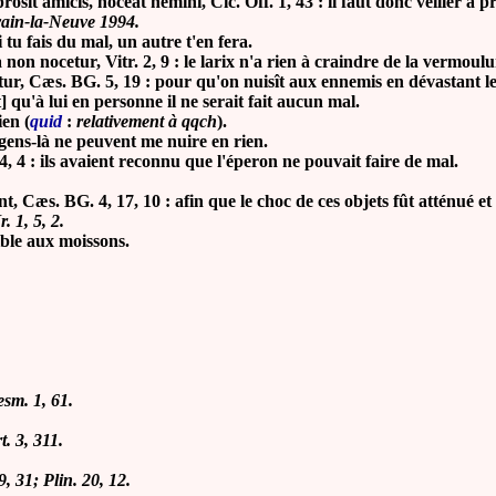
 amicis, noceat nemini, Cic. Off. 1, 43 : il faut donc veiller à pr
uvain-la-Neuve 1994.
i tu fais du mal, un autre t'en fera.
nocetur, Vitr. 2, 9 : le larix n'a rien à craindre de la vermoulure
etur, Cæs. BG. 5, 19 : pour qu'on nuisît aux ennemis en dévastant 
qu'à lui en personne il ne serait fait aucun mal.
en (
quid
:
relativement à qqch
).
gens-là ne peuvent me nuire en rien.
: ils avaient reconnu que l'éperon ne pouvait faire de mal.
, Cæs. BG. 4, 17, 10 : afin que le choc de ces objets fût atténué et
. 1, 5, 2.
ible aux moissons.
esm. 1, 61.
t. 3, 311.
, 31; Plin. 20, 12.