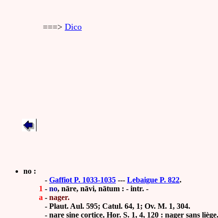
===>
Dico
no :
-
Gaffiot P. 1033-1035
---
Lebaigue P. 822
.
1
-
no
, nāre, nāvi, nātum : - intr. -
a
-
nager.
-
Plaut. Aul. 595; Catul. 64, 1; Ov. M. 1, 304.
-
nare sine cortice, Hor. S. 1, 4, 120 : nager sans liège