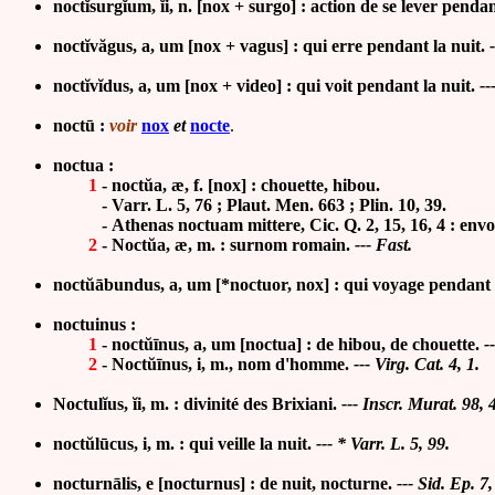
noctĭsurgĭum, ĭi, n.
[nox + surgo] : action de se lever pendan
noctĭvăgus, a, um
[nox + vagus] : qui erre pendant la nuit
.
noctĭvĭdus, a, um [nox + video] :
qui voit pendant la nuit
.
--
noctū :
voir
nox
et
nocte
.
noctua :
1
-
noctŭa, æ, f. [
nox] : chouette, hibou.
-
Varr. L. 5, 76 ; Plaut. Men. 663 ; Plin. 10, 39.
-
Athenas noctuam mittere, Cic. Q. 2, 15, 16, 4 : envo
2
-
Noctŭa, æ, m. :
surnom romain.
--- Fast.
noctŭābundus, a, um
[*noctuor, nox] : qui voyage pendant 
noctuinus :
1
-
noctŭīnus, a, um [
noctua] : de hibou, de chouette
.
-
2
-
Noct
ŭī
nus, i, m., nom d'h
omme.
---
Virg. Cat. 4, 1.
Noctulĭus,
ĭ
i, m. : divinité des Brixiani.
--- Inscr.
Murat. 98, 
noctŭlūcus, i, m. : qui veille la nuit
.
---
* Varr. L. 5, 99.
nocturn
ā
lis, e [nocturnus] : de nuit, nocturne.
--- Sid. Ep. 7