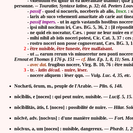
- videndum est igitur ut ea liberalitate utamur; quæ prosit
personne
. -- Touratier, Syntaxe latine, p. 32; éd. Peeters Lo
-
passif
- quod si nocueris, noceberis ab alio,
Inscr
.
: s
- larix ab suco vehementi amaritate ab carie aut tinea non 
-
passif impers.
- ut in agris vastandis hostibus nocer
- ipsi nihil nocitum iri, Cæs. BG. 5, 36, 2 : [il répondit] 
- ne quid eis noceatur, Cæs. : pour ne leur nuire en ri
- mihi nihil ab istis noceri potest, Cic. Cat. 3, 37 : ces 
- rostro noceri non posse cognoverant, Cæs. BG. 3, 14, 4 
2
-
être nuisible, être funeste, être malfaisant.
-
ut ... earum rerum vis minueretur neu ponti nocerent
Ernout et Thomas § 176 p. 151 ---
cf.
Hor. Ep. 1, 8, 11; Sen. Ir
-
avec dat.
frugibus nocere, Virg. B. 10, 76 : être nuis
3
-
tr. -
latin décad.
- nuire, léser.
- nocere aliquem : léser qqn.
---
Vulg. Luc. 4, 35, etc.
Nochæti,
ō
rum, m., peuple de l'Arabie.
--- Plin. 6, 148.
nŏcĭbĭlis, e [noceo] : qui peut nuire, nuisible.
--- Lucif. 5, 15.
nŏcĭbĭlĭtās, ātis, f.
[noceo]
:
possibilité de nuire
.
---
Hilar. Sol
nŏcīvē, adv.
[nocivus] : d'une manière nuisible
.
---
Fort. Mor
nŏcīvus, a, um
[noceo] : nuisible, dangereux
.
---
Phædr. 1, 29