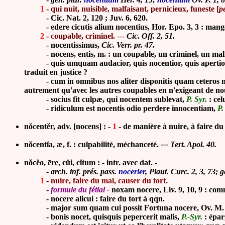
1
-
qui nuit, nuisible, malfaisant,
pernicieux, funeste [
p
-
Cic. Nat. 2, 120 ; Juv. 6, 620.
- edere cicutis alium nocentius, Hor. Epo. 3, 3 : manger
2
-
coupable, criminel.
---
Cic. Off. 2, 51.
- nocen
tissimus,
Cic. Verr. pr. 47.
- nocens, entis, m. : un coupable, un criminel, un malf
- quis umquam audacior, quis nocentior, quis apertior in
traduit en justice ?
- cum in omnibus nos aliter disponitis quam ceteros noce
autrement qu'avec les autres coupables en n'exigeant de no
-
socius fit culpæ, qui nocentem sublevat,
P. Syr.
: cel
-
ridiculum est nocentis odio perdere innocentiam,
P.
nŏcentĕr, adv. [nocens] : -
1
-
de manière à nuire, à faire d
nŏcentĭa, æ, f. :
culpabilité, méchanceté.
--- Tert. Apol. 40.
nŏcĕo, ēre, cŭi, cĭtum : - intr. avec dat. -
-
arch.
inf. prés. pass.
nocerier
, Plaut. Curc. 2, 3, 73; 
1
-
nuire, faire du mal, causer du tort.
-
formule du fétial -
noxam nocere, Liv. 9, 10, 9 : com
- nocere alicui : faire du tort à qqn.
-
major sum quam cui possit Fortuna nocere, Ov. M. 6
-
bonis nocet, quisquis pepercerit malis,
P.-Syr.
: épar