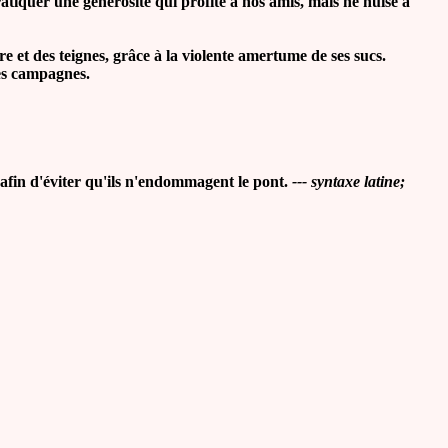
atiquer une générosité qui profite à nos amis, mais ne nuise à
 et des teignes, grâce à la violente amertume de ses sucs.
les campagnes.
 afin d'éviter qu'ils n'endommagent le pont.
--- syntaxe latine;