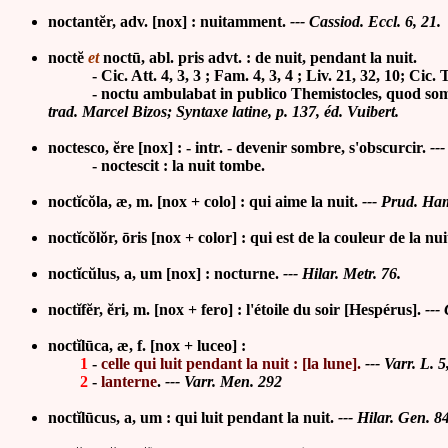
noctantĕr, adv.
[nox] : nuitamment
.
---
Cassiod. Eccl. 6, 21.
noctĕ
et
noctū, abl. pris advt. : de nuit, pendant la nuit.
-
Cic. Att. 4, 3, 3 ; Fam. 4, 3, 4 ; Liv. 21, 32, 10; Cic. 
- noctu ambulabat in publico Themistocles, quod somnu
trad. Marcel Bizos; Syntaxe latine, p. 137, éd. Vuibert.
noctesco, ĕre [
nox] : - intr. - devenir sombre, s'obscurcir.
---
- noctescit : la nuit tombe.
noctĭcŏla, æ, m.
[nox + colo] : qui aime la nuit.
--- Prud. Ha
noctĭcŏlŏr, ōris
[nox + color] : qui est de la couleur de la nui
noctĭcŭlus, a, um
[nox] : nocturne
.
---
Hilar. Metr. 76.
noctĭfĕr, ĕri, m. [nox + fero] :
l'étoile du soir [Hespérus].
---
noctĭlūca, æ, f. [nox + luceo] :
1
-
celle qui luit pendant la nuit : [la lune]
.
---
Varr. L. 5
2
-
lanterne
.
---
Varr. Men. 292
noctĭlūcus, a, um :
qui luit pendant la nuit
.
---
Hilar. Gen. 84