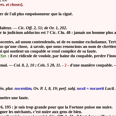
ers. et choses
].
 de l'ail plus empoisonneur que la ciguë.
aiteur.
---
Cic. Off. 2, 51; de Or. 1, 202.
 judicium adductus est ? Cic. Clu. 48 : jamais un homme plus aud
ntes, ad unum contendendo, ut de eo nomine excludamur, Tert. A
us qu'une chose, à savoir, que nous renoncions au nom de chrétien
ui qui soutient un coupable se rend complice de sa faute.
 Syr.
: il est ridicule de vouloir, par haine du coupable, perdre l’inn
u mal.
--- Col. 8, 2, 10 ; Cels. 5 28, 11
. -
2
-
d'une manière coupable.
-
gén. plur.
nocentūm
, Ov. P. 1, 8, 19; perf. subj.
noxit = nocuerit
Lucil.
mettre une faute.
, 195 : je suis trop grande pour que la Fortune puisse me nuire.
gner les méchants, c’est nuire aux gens de bien.