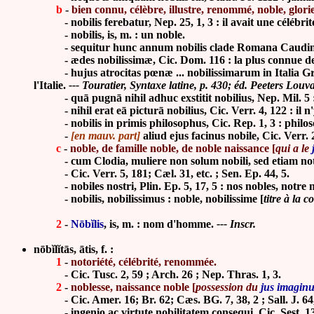
b
-
bien connu, célèbre, illustre, renommé, noble, glor
- nobilis ferebatur, Nep. 25, 1, 3 : il avait une célébrit
- nobilis, is, m. : un noble.
-
sequitur hunc annum nobilis clade Romana Caudina pa
-
ædes nobilissimæ, Cic. Dom. 116 : la plus connue d
- hujus atrocitas pœnæ ... nobilissimarum in Italia Græcaru
l'Italie.
--- Touratier, Syntaxe latine, p. 430; éd. Peeters Lou
-
qu
ā
pugn
ā
nihil adhuc exstitit nobilius, Nep. Mil. 5 
-
nihil erat e
ā
pictur
ā
nobilius, Cic. Verr. 4, 122 : il 
-
nobilis in primis philosophus, Cic. Rep. 1, 3 : philos
-
[en mauv. part]
aliud ejus facinus nobile, Cic. Verr. 
c
-
noble, de famille noble, de noble naissance [
qui a le
-
cum Clodia, muliere non solum nobili, sed etiam no
-
Cic. Verr. 5, 181; Cæl. 31, etc. ; Sen. Ep. 44, 5.
-
nobiles nostri, Plin. Ep. 5, 17, 5 : nos nobles, notre 
-
nobilis, nobilissimus : noble, nobilissime [
titre à la 
2
-
N
ōbĭ
lis
, is, m. : nom d'homme.
--- Inscr.
nōbĭlĭtās, ātis, f. :
1
-
notoriété, célébrité, renommée.
-
Cic. Tusc. 2, 59 ; Arch. 26 ; Nep. Thras. 1, 3.
2
-
noblesse, naissance noble [
possession du
jus imagin
-
Cic. Amer. 16; Br. 62; Cæs. BG. 7, 38, 2 ; Sall. J. 64
-
ingenio ac virtute nobilitatem consequi, Cic. Sest. 13