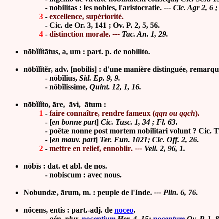
- nobilitas :
les nobles, l'aristocratie.
--- Cic. Agr 2, 6 ;
3
-
excellence, supériorité.
-
Cic. de Or. 3, 141 ; Ov. P. 2, 5, 56.
4
-
distinction morale.
---
Tac. An. 1, 29.
n
ōbĭlĭtā
tus, a, um : part. p. de nobilito.
nōbĭlĭtĕr, adv. [nobilis] :
d'une manière distinguée, remarq
-
nōbĭ
lius,
Sid. Ep. 9, 9.
-
nōbĭ
lissime,
Quint. 12, 1, 16.
nōbĭlĭto, āre,
āvi,
ātum
:
1
-
faire connaître, rendre fameux (
qqn ou qqch
).
-
[
en bonne part
]
Cic. Tusc. 1, 34 ; Fl. 63
.
- poētæ nonne post mortem nobilitari volunt ? Cic. Tusc. 
-
[
en mauv. part
]
Ter. Eun. 1021; Cic. Off. 2, 26.
2
-
mettre en relief, ennoblir
. ---
Vell. 2, 96, 1.
nōbīs : dat. et abl. de nos.
- nobiscum : avec nous.
Nobundæ,
ā
rum, m. : peuple de l'Inde.
--- Plin. 6, 76.
nŏcens, entis : part.-adj. de
noceo
.
-
gén. plur.
nocentium
Her. 4, 15;
nocentum
Ov. P. 1, 8