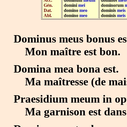
Acc.
dominum
meum
dominos
meo
Gén.
domini
mei
dominorum
Dat.
domino
meo
dominis
meis
Abl.
domino
meo
dominis
meis
Dominus meus bonus es
Mon maître est bon.
Domina mea bona est.
Ma maîtresse (de mais
Praesidium meum in opp
Ma garnison est dans l