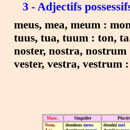
3 - Adjectifs possessi
meus, mea, meum : mon,
tuus, tua, tuum : ton, ta.
noster, nostra, nostrum :
vester, vestra, vestrum : 
Masc.
Singulier
Plurie
Nom.
.....
dominus
meus
.....
domini
mei
....