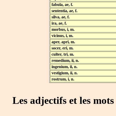
fabula, ae, f.
sententia, ae, f.
silva, ae, f.
ira, ae, f.
morbus, i, m.
vicinus, i, m.
aper, apri, m.
socer, eri, m.
culter, tri, m.
remedium, ii, n.
ingenium, ii, n.
vestigium, ii, n.
rostrum, i, n.
Les adjectifs et les mots