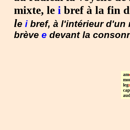
mixte, le
i
bref à la fin 
l
e
i
bref, à l'intérieur d'u
brève
e
devant la conso
am
mo
leg
cap
aud