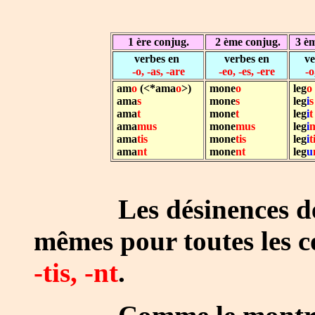
1 ère conjug.
2 ème conjug.
3 èm
verbes en
verbes en
ve
-o, -as, -are
-eo, -es, -ere
-o
am
o
(<*ama
o
>
)
...
mone
o
...............
leg
o
.
ama
s
mone
s
leg
i
s
ama
t
mone
t
leg
i
t
ama
mus
mone
mus
leg
i
ama
tis
mone
tis
leg
i
t
ama
nt
mone
nt
leg
u
Les désinences de l'i
mêmes pour toutes les c
-tis, -nt
.