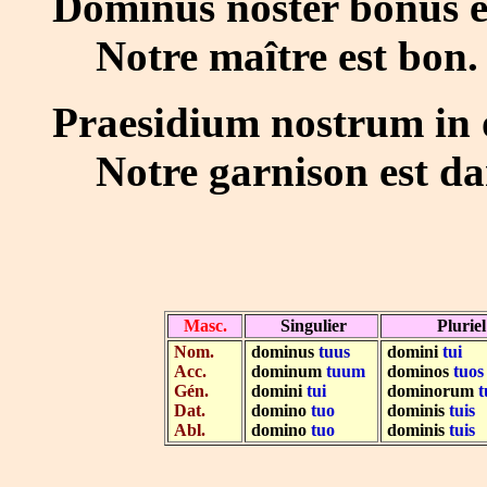
Dominus noster bonus e
Notre maître est bon.
Praesidium nostrum in 
Notre garnison est dans
Masc.
Singulier
Pluriel
Nom.
.....
dominus
tuus
....
domini
tui
.....
Acc.
dominum
tuum
dominos
tuos
Gén.
domini
tui
dominorum
Dat.
domino
tuo
dominis
tuis
Abl.
domino
tuo
dominis
tuis