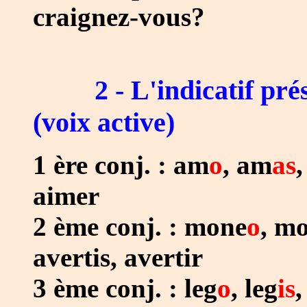
craignez-vous?
2 - L'indicatif pr
(voix active)
1 ère conj. : am
o
, am
as
aimer
2 ème conj. :
mone
o
, m
avertis, avertir
3 ème conj. : leg
o
, leg
is
,