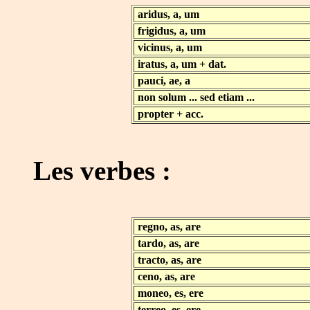
aridus, a, um
.............................
frigidus, a, um
vicinus, a, um
iratus, a, um + dat.
pauci, ae, a
non solum ... sed etiam ...
propter + acc.
Les verbes :
regno, as, are
.......................................
tardo, as, are
tracto, as, are
ceno, as, are
moneo, es, ere
terreo, es, ere