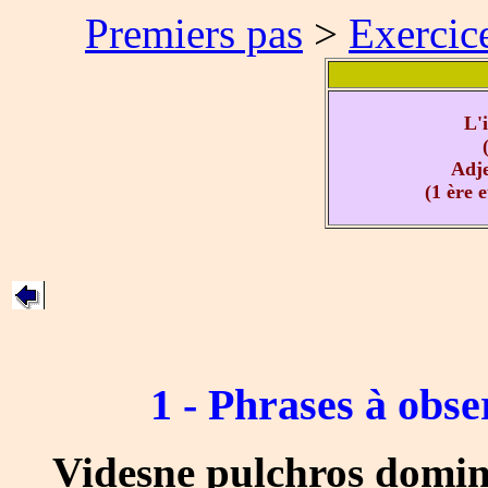
Premiers pas
>
Exercic
L'in
Adjec
(1 ère 
1 - Phrases à obse
Videsne pulchros domini