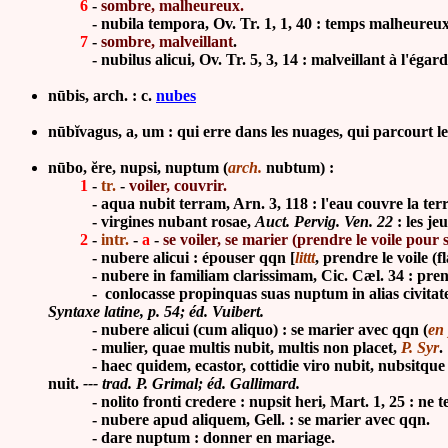
6
-
sombre, malheureux.
-
nubila tempora, Ov. Tr. 1, 1, 40 : temps malheureux
7
-
sombre, malveillant
.
- nubilus alicui,
Ov. Tr. 5, 3, 14
: malveillant à l'égar
n
ū
bis, arch. : c.
nubes
n
ū
bĭvagus, a, um : qui erre dans les nuages, qui parcourt le
n
ū
bo, ĕre, nupsi, nuptum (
arch.
nubtum) :
1
-
tr.
-
voiler, couvrir.
- aqua nubit terram, Arn. 3, 118 : l'eau couvre la terr
-
virgines nubant rosae,
Auct. Pervig. Ven. 22
: les je
2
-
intr.
-
a
-
se voiler, se marier (prendre le voile pour 
- nubere
alicui : épouser qqn [
littt
, prendre le voile 
- nubere
in familiam clarissimam, Cic. Cæl. 34 : pren
-
conlocasse propinquas suas nuptum in alias civitates
Syntaxe latine, p. 54; éd. Vuibert.
- nubere alicui (cum aliquo) : se marier avec qqn (
en
-
mulier, quae multis nubit, multis non placet,
P. Syr
.
-
haec quidem, ecastor, cottidie viro nubit, nubsitque 
nuit.
--- trad. P. Grimal; éd. Gallimard.
-
nolito fronti credere : nupsit heri, Mart. 1, 25 : ne 
- nubere apud aliquem, Gell. : se marier avec qqn.
- dare nuptum : donner en mariage.