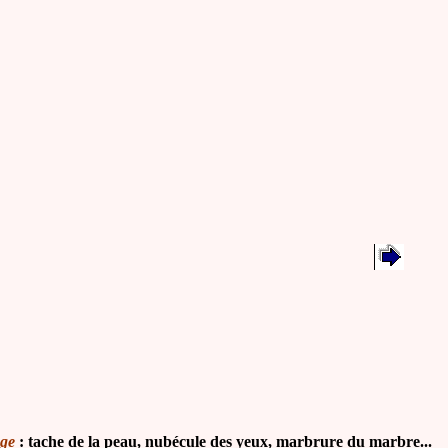
age
: tache de la peau, nubécule des yeux, marbrure du marbre...