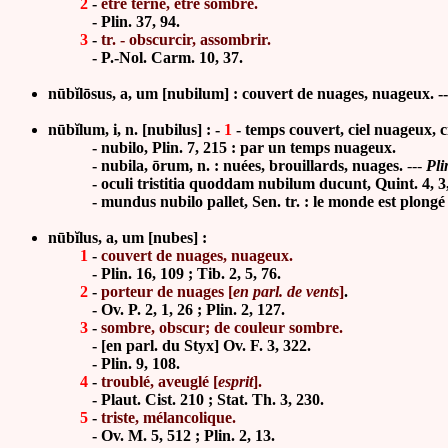
2
-
être terne, être sombre.
-
Plin. 37, 94.
3
-
tr. - obscurcir, assombrir.
-
P.-Nol. Carm. 10, 37.
n
ū
bĭlōsus, a, um [nubilum] :
couvert de nuages, nuageux
. -
n
ū
bĭlum, i, n. [nubilus] : -
1
- temps couvert, ciel nuageux, c
- nubilo, Plin. 7, 215 : par un temps nuageux.
- nubila, ōrum, n. : nuées, brouillards, nuages.
---
Pli
-
oculi tristitia quoddam nubilum ducunt, Quint. 4, 3
- mundus nubilo pallet, Sen. tr. : le monde est plongé d
n
ū
bĭlus, a, um [nubes] :
1
-
couvert de nuages, nuageux.
-
Plin. 16, 109 ; Tib. 2, 5, 76.
2
-
porteur de nuages [
en parl. de vents
]
.
-
Ov. P. 2, 1, 26 ; Plin. 2, 127.
3
-
sombre, obscur; de couleur sombre.
-
[en parl. du Styx] Ov. F. 3, 322.
-
Plin. 9, 108.
4
-
troublé, aveuglé [
esprit
].
-
Plaut. Cist. 210 ; Stat. Th. 3, 230.
5
-
triste, mélancolique.
-
Ov. M. 5, 512 ; Plin. 2, 13.