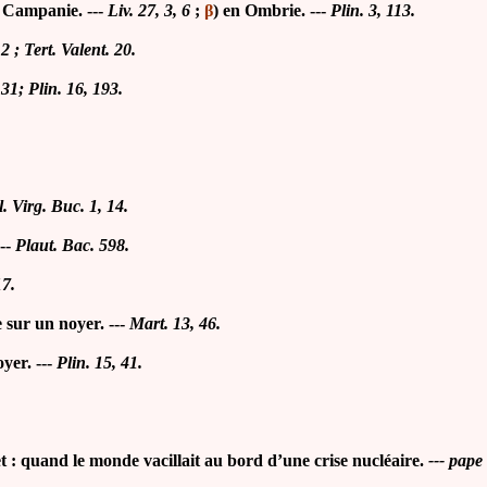
n Campanie
. ---
Liv. 27, 3, 6
;
β
) en Ombrie
. ---
Plin. 3, 113.
12 ; Tert. Valent. 20.
31; Plin. 16, 193.
. Virg. Buc. 1, 14.
---
Plaut. Bac. 598.
17.
e sur un noyer
. ---
Mart. 13, 46.
oyer
. ---
Plin. 15, 41.
 : quand le monde vacillait au bord d’une crise nucléaire.
--- pape