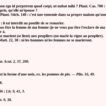
go id perpetrem quod coepi, ut nubat mihi ? Plaut. Cas. 700 : eh b
pris, qu'elle m'épouse ?
aut. Stich. 140 : c'est une ennemie dans sa propre maison qu'un
: il est interdit au pontife de se remarier.
 être la femme de ma femme (je ne veux pas être l'esclave de ma
r à.
 marient (se lient) aux peupliers (on marie la vigne au peuplier).
tt. 22, 30 : ni les hommes ni les femmes ne se marieront.
r. Acut. 2, 37, 200.
ont la forme d'une noix,
ex. les pommes de pin
. ---
Plin. 16, 49.
18
.
86 ; Liv. 9, 41, 3
.
v. 9, 38.