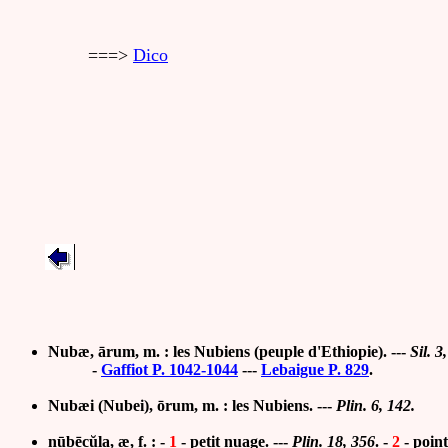
===>
Dico
Nubæ, ārum, m. : les Nubiens (peuple d'Ethiopie).
---
Sil. 3,
-
Gaffiot P. 1042-1044
---
Lebaigue P. 829
.
Nubæi (Nubei), ōrum, m. : les Nubiens.
---
Plin. 6, 142.
nūbēcŭla, æ, f. : -
1
-
petit nuage
. ---
Plin. 18, 356
.
-
2
-
point