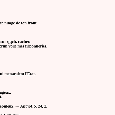
 ce nuage de ton front.
e sur qqch, cacher.
un voile mes friponneries.
 menaçaient l'Etat.
rageux.
3.
nébuleux.
---
Anthol. 5, 24, 2.