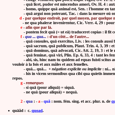
- quā licet, pudor est miscendus amori, Ov. H. 4 : autant 
- homo, quippe quā animal est, Sen. : l'homme en tant
- quā argui non poterant, Tac. : dans la mesure où on n
d
-
par quelque endroit, par quel moyen, par quelque 
-
ne qua phaleræ invenirentur, Cic. Verr. 4, 29 : po
e
-
afin que par là.
- pontem fecit quā (= ut eā) traduceret copias : il fit co
f
-
qua ... qua...
: d'un côté... de l'autre...
- quā consules, quā exercitus, Liv. : les consuls aussi b
-
quā sacrum, quā publicum, Plaut. Trin. 4, 3, 39 : et 
-
quā dominus, quā advocati, Cic. Att. 2, 19, 3 : et le 
-
quā feminæ, quā viri, Plin. Ep. 6, 33, 4 : tant les 
-
abi, sis, hinc nam tu quidem ad equas fuisti scitus a
vouloir à la fois et aux mâles et aux femelles.
- quā... quā...
+ négation explicite ou implicite
: ni... ni
- his in vicem sermonibus qua cibi qua quietis immemor nox
repos.
g
-
remarques
- si quā (pour aliquā) = siquā.
- ne quā (pour aliquā) = nequā.
2
-
qua
: -
a
-
quă
: nom. fém. sing. et acc. plur. n. de
q
quāăd : c.
quoad
.