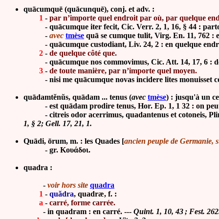
quācumquē (quācunquē), conj. et adv. :
1
-
par n’importe quel endroit par où, par quelque end
-
quācumque iter fecit, Cic. Verr. 2, 1, 16, § 44 : parto
-
avec
tmèse
quā se cumque tulit, Virg. En. 11, 762 : 
-
quācumque custodiant, Liv. 24, 2 : en quelque endro
2
-
de quelque côté que.
-
quācumque nos commovimus, Cic. Att. 14, 17, 6 : d
3
-
de toute manière, par n’importe quel moyen.
- nisi me quācumque novas incidere lites monuisset cornix
quādamtĕnŭs, quādam ... tenus (
avec
tmèse
) : jusqu'à un c
- est quādam prodire tenus, Hor. Ep. 1, 1 32 : on peut s
-
citreis odor acerrimus, quadantenus et cotoneis, Pl
1, § 2; Gell. 17, 21, 1.
Quādi, ōrum, m. : les Quades
[
ancien peuple de Germanie, sur
-
gr. Κουάδοι.
quadra :
-
voir hors site
quadra
1
-
quădra
, quadræ, f. :
a
-
carré, forme carrée.
-
in quadram
: en carré. ---
Quint. 1, 10, 43 ; Fest. 262