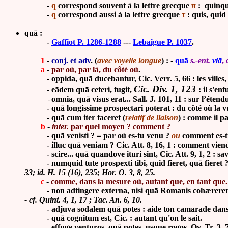
-
q
correspond souvent à la lettre grecque
π
: quinque
-
q
correspond aussi à la lettre grecque
τ
: quis, quid
quā :
-
Gaffiot P. 1286-1288
---
Lebaigue P. 1037
.
1
-
conj. et adv
. (
avec voyelle longue
) : -
quā
s.-ent.
viā
,
a
-
par où, par là, du côté où
.
-
oppida, quā ducebantur, Cic. Verr. 5, 66 : les villes
Cic. Div. 1, 123
- eādem quā ceteri, fugit,
: il s'en
omnia, quā visus erat... Sall. J. 101, 11 : sur l’étend
-
- quā longissime prospectari poterat : du côté où la vue
- quā cum iter faceret (
relatif de liaison
) : comme il pa
b
-
inter.
par quel moyen ? comment ?
- quā venisti ? = par où es-tu venu ?
ou
comment es-t
-
illuc quā veniam ? Cic. Att. 8, 16, 1 : comment viend
-
scire... quā quandove ituri sint, Cic. Att. 9, 1, 2 : 
- numquid tute prospexti tibi, quid fieret, quā fieret ? Ter.
33; id. H. 15 (16), 235; Hor. O. 3, 8, 25.
c
-
comme, dans la mesure où, autant que, en tant que
-
non adtingere externa, nisi quā Romanis cohærerent r
- cf. Quint. 4, 1, 17 ; Tac. An. 6, 10.
- adjuva sodalem quā potes : aide ton camarade dans l
- quā cognitum est, Cic. : autant qu'on le sait.
-
effuge venturos, quā potes, usque rogos, Ov. Tr. 3, 7