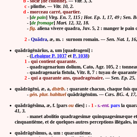
b
-
socle [de colonne].
--- Vitr. 3, 3.
c
-
plinthe.
--- Vitr. 10, 2.
d
-
morceau carré, quartier
.
-
[
de pain
]
Virg. En. 7, 115 ; Hor. Ep. 1, 17, 49 ; Sen. B
-
[
de fromage
]
Mart. 12, 32, 18.
-
fig.
aliena vivere quadra, Juv. 5, 2 : manger le pain 
2
-
Qu
ă
dra
, æ, m. : surnom romain.
--- Sen. Nat. 1, 16,
quădrāgēnārĭus, a, um [quadrageni] :
-
(
Lebaigue P. 1037
et
P. 1038
)
1
-
qui contient quarante.
-
quadragenarium dolium, Cato, Agr. 105, 2 : tonneau
-
quadragenaria fistula, Vitr. 8, 7 : tuyau de quarant
2
-
qui a quarante ans, quadragénaire
.
--- Sen. Ep. 25, 
quădrāgēni, æ, a,
distrib
. : quarante chacun, chaque fois q
-
gén. plur. habituel
quădrāgēnūm.
--- Cæs. BG. 4, 17, 
quădrāgēsĭma, æ, f. [pars
ou
dies] : -
1
-
s.-ent.
pars
l
a quar
41, 3.
-
manet abolitio quadragesimæ quinquagesimæque et qua
cinquantième, et de quelques autres perceptions illégales, i
quădrāgēsĭmus, a, um : quarantième.