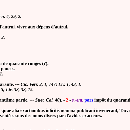
en. 4, 29, 2.
d'autrui, vivre aux dépens d'autrui.
 2.
 de quarante conges (?).
e pouces.
1.
uarante.
--- Cic. Verr. 2, 1, 147; Liv. 1, 43, 1.
5; Liv. 38, 38, 15.
antième partie.
--- Suet. Cal. 40
). -
2
-
s.-ent.
pars
impôt du quarant
e alia exactionibus inlicitis nomina publicani invenerant, Tac. An
nventées sous des noms divers par d'avides exacteurs.