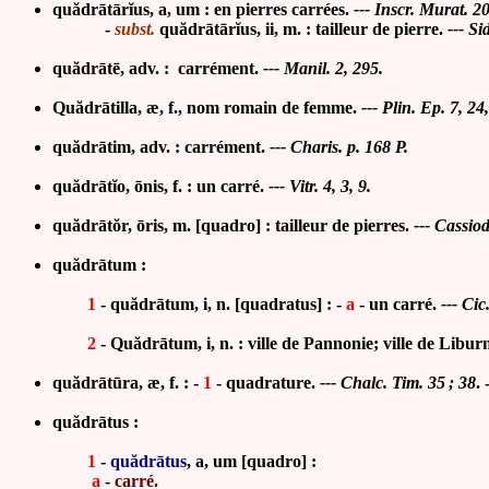
quădrātārĭus, a, um : en pierres carrées.
--- Inscr. Murat. 20
-
subst.
quădrātārĭus, ii, m. : tailleur de pierre.
--- Si
quădrātē, adv. : carrément.
--- Manil. 2, 295.
Quădrātilla, æ, f., nom romain de femme.
--- Plin. Ep. 7, 24,
quădrātim, adv. : carrément.
--- Charis. p. 168 P.
quădrātĭo, ōnis, f. : un carré.
--- Vitr. 4, 3, 9.
quădrātŏr, ōris, m. [quadro] : tailleur de pierres.
--- Cassiod
quădrātum :
1
-
quădrātum, i, n. [quadratus] :
-
a
-
un carré.
--- Cic
2
-
Quădrātum, i, n. : ville de Pannonie; ville de Liburn
quădrātūra, æ, f. : -
1
- quadrature.
--- Chalc. Tim. 35 ; 38
. 
quădrātus :
1
-
quădrātus
, a, um [quadro] :
a
-
carré.