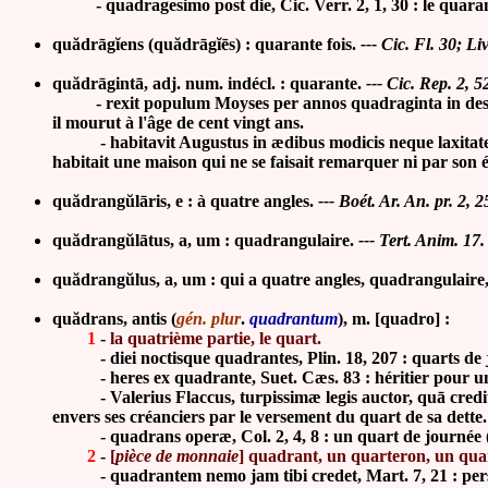
-
quadragesimo post die, Cic. Verr. 2, 1, 30 : le quar
quădrāgĭens (quădrāgĭēs) : quarante fois.
--- Cic. Fl. 30; Liv
quădrāgintā, adj. num. indécl. : quarante.
--- Cic. Rep. 2, 5
-
rexit populum Moyses per annos quadraginta in deser
il mourut à l'âge de cent vingt ans.
- habitavit Augustus in ædibus modicis neque laxitate n
habitait une maison qui ne se faisait remarquer ni par son
quădrangŭlāris, e : à quatre angles.
--- Boét. Ar. An. pr. 2, 2
quădrangŭlātus, a, um : quadrangulaire.
--- Tert. Anim. 17.
quădrangŭlus, a, um : qui a quatre angles, quadrangulaire,
quădrans, antis (
gén. plur
.
quadrantum
), m. [quadro] :
1
-
la quatrième partie, le quart.
-
diei noctisque quadrantes, Plin. 18, 207 : quarts de 
-
heres ex quadrante, Suet. Cæs. 83 : héritier pour un
- Valerius Flaccus, turpissimæ legis auctor, quā creditorib
envers ses créanciers par le versement du quart de sa dette.
- quadrans operæ, Col. 2, 4, 8 : un quart de journée (d
2
-
[
pièce de monnaie
] quadrant, un quarteron, un quar
- quadrantem nemo jam tibi credet, Mart. 7, 21 : pers