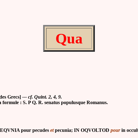
Qua
 des Grecs]
--- cf. Quint. 2, 4, 9.
a formule : S. P Q. R. senatus populusque Romanus.
EQVNIA pour pecudes
et
pecunia; IN OQVOLTOD
pour
in occu