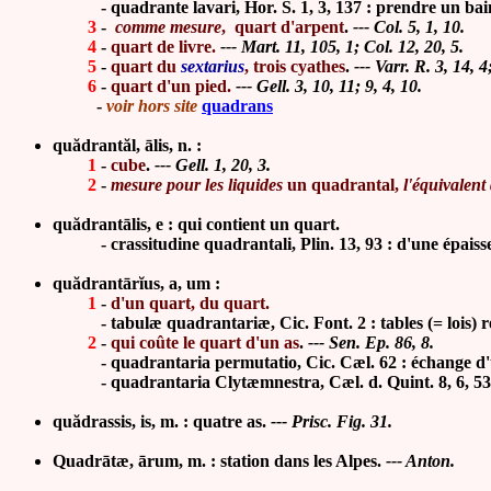
-
quadrante lavari, Hor. S. 1, 3, 137 : prendre un ba
3
-
comme mesure
, quart d'arpent
.
--- Col. 5, 1, 10.
4
-
quart de livre.
--- Mart. 11, 105, 1; Col. 12, 20, 5.
5
-
quart du
sextarius
, trois cyathes
.
--- Varr. R. 3, 14, 4
6
-
quart d'un pied.
--- Gell. 3, 10, 11; 9, 4, 10.
-
voir hors site
quadra
ns
quădrantăl, ālis, n. :
1
-
cube
.
--- Gell. 1, 20, 3.
2
-
mesure pour les liquides
un quadrantal,
l'équivalent
quădrantālis, e : qui contient un quart.
-
crassitudine quadrantali, Plin. 13, 93 : d'une épais
quădrantārĭus, a, um :
1
-
d'un quart, du quart.
-
tabul
æ
quadrantariæ, Cic. Font. 2 : tables (= lois) r
2
-
qui coûte le quart d'un as
.
--- Sen. Ep. 86, 8.
-
quadrantaria permutatio, Cic. Cæl. 62 : échange d'u
-
quadrantaria Clytæmnestra, Cæl. d. Quint. 8, 6, 53 
quădrassis, is, m. : quatre as.
--- Prisc. Fig. 31.
Quadrātæ, ārum, m. : station dans les Alpes.
--- Anton.