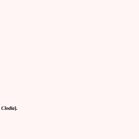
e Clodia
].