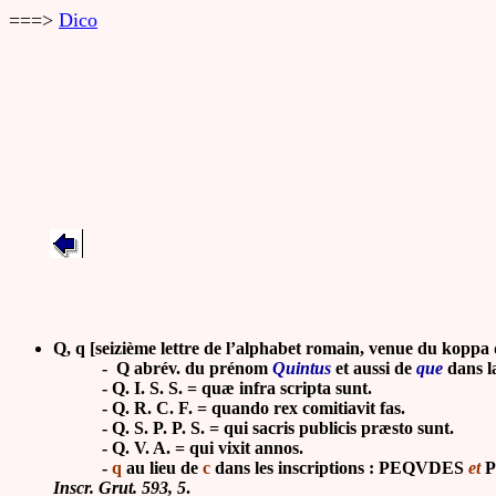
===>
Dico
Q, q [seizième lettre de l’alphabet romain, venue du koppa
-
Q abrév. du prénom
Quintus
et aussi de
que
dans l
- Q. I. S. S. = quæ infra scripta sunt.
- Q. R. C. F. = quando rex comitiavit fas.
- Q. S. P. P. S. = qui sacris publicis præsto sunt.
- Q. V. A. = qui vixit annos.
-
q
au lieu de
c
dans les inscriptions : PEQVDES
et
P
Inscr. Grut. 593, 5
.