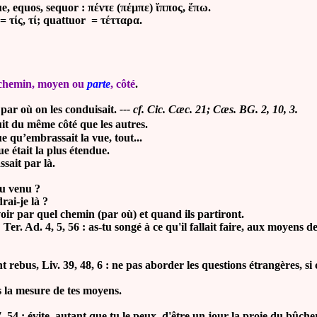
, equos, sequor : πέντε (πέμπε) ἵππος, ἕπω.
 = τίς, τί; quattuor = τέτταρα.
 chemin, moyen ou
parte
, côté
.
, par où on les conduisait.
--- cf. Cic. Cæc. 21; Cæs. BG. 2, 10, 3.
fuit du même côté que les autres.
ue qu’embrassait la vue, tout...
 était la plus étendue.
ssait par là.
u venu ?
rai-je là ?
savoir par quel chemin (par où) et quand ils partiront.
 Ad. 4, 5, 56 : as-tu songé à ce qu'il fallait faire, aux moyens de 
.
ebus, Liv. 39, 48, 6 : ne pas aborder les questions étrangères, si c
a mesure de tes moyens.
, 54 : évite, autant que tu le peux, d'être un jour la proie du bûche