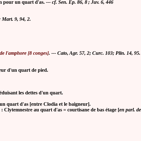
in pour un quart d'as.
--- cf. Sen. Ep. 86, 8 ; Juv. 6, 446
; Mart. 9, 94, 2.
 de l'amphore [8 conges]
. --- Cato, Agr. 57, 2; Curc. 103; Plin. 14, 95.
seur d'un quart de pied.
éduisant les dettes d'un quart.
n quart d'as [entre Clodia et le baigneur].
: Clytemnestre au quart d'as = courtisane de bas étage [
en parl. d