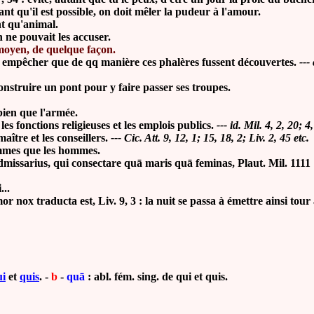
qu'il est possible, on doit mêler la pudeur à l'amour.
 qu'animal.
e pouvait les accuser.
moyen, de quelque façon.
ur empêcher que de qq manière ces phalères fussent découvertes.
---
nstruire un pont pour y faire passer ses troupes.
ien que l'armée.
les fonctions religieuses et les emplois publics.
--- id. Mil. 4, 2, 20; 4
maître et les conseillers.
--- Cic. Att. 9, 12, 1; 15, 18, 2; Liv. 2, 45 etc.
femmes que les hommes.
dmissarius, qui consectare quā maris quā feminas, Plaut. Mil. 1111 : 
...
 traducta est, Liv. 9, 3 : la nuit se passa à émettre ainsi tour 
ui
et
quis
. -
b
-
quā
: abl. fém. sing. de qui et quis.