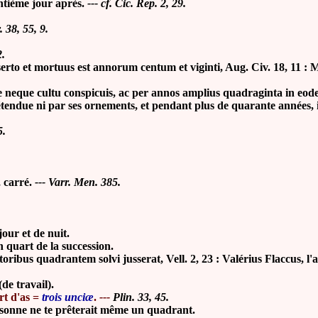
antième jour après.
--- cf. Cic. Rep. 2, 29.
. 38, 55, 9.
2.
to et mortuus est annorum centum et viginti, Aug. Civ. 18, 11 : M
eque cultu conspicuis, ac per annos amplius quadraginta in eode
 étendue ni par ses ornements, et pendant plus de quarante années
5.
 carré.
--- Varr. Men. 385.
jour et de nuit.
 quart de la succession.
us quadrantem solvi jusserat, Vell. 2, 23 : Valérius Flaccus, l'aut
e travail).
t d'as =
trois unciæ
.
---
Plin. 33, 45.
onne ne te prêterait même un quadrant.