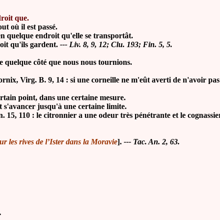
roit que.
ut où il est passé.
en quelque endroit qu'elle se transportât.
it qu'ils gardent.
--- Liv. 8, 9, 12; Clu. 193; Fin. 5, 5
.
e quelque côté que nous nous tournions.
, Virg. B. 9, 14 : si une corneille ne m'eût averti de n'avoir p
ertain point, dans une certaine mesure.
'avancer jusqu'à une certaine limite.
in. 15, 110 : le citronnier a une odeur très pénétrante et le cognas
 les rives de l’Ister dans la Moravie
].
--- Tac. An. 2, 63.
.