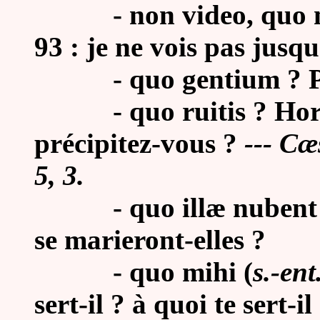
-
non video, quo n
93 : je ne vois pas jusqu
-
quo gentium ? Pl
- quo ruitis ? Hor. E
précipitez-vous ?
--- Cæ
5, 3.
- quo illæ nubent ? P
se marieront-elles ?
- quo mihi (
s.-ent
sert-il ? à quoi te sert-