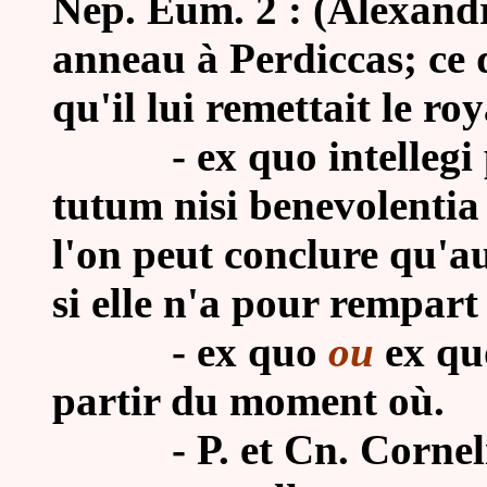
Nep. Eum. 2 : (Alexand
anneau à Perdiccas; ce q
qu'il lui remettait le r
-
ex quo intelleg
tutum nisi benevolentia
l'on peut conclure qu'a
si elle n'a pour rempar
- ex quo
ou
ex qu
partir du moment où.
-
P. et Cn. Corne