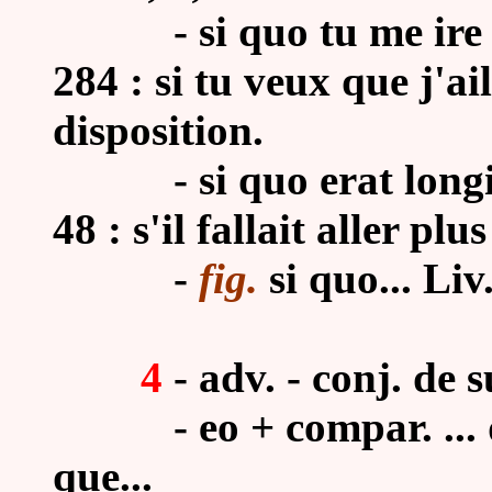
- si quo tu me ire vi
284 : si tu veux que j'ai
disposition.
- si quo erat longiu
48 : s'il fallait aller pl
-
fig.
si quo... Liv
4
- adv. - conj. de 
- eo + compar. ... quo
que...