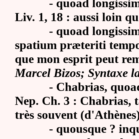
-
quoad longissim
Liv. 1, 18 : aussi loin q
- quoad longissime p
spatium præteriti tempor
que mon esprit peut rem
Marcel Bizos; Syntaxe lat
-
Chabrias, quoad
Nep. Ch. 3 : Chabrias, t
très souvent (d'Athènes)
-
quousque ? inqu