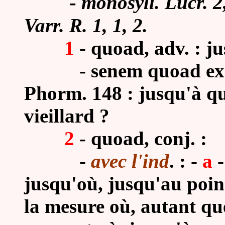
-
monosyll. Lucr. 2
Varr. R. 1, 1, 2.
1
- quoad, adv. : j
- senem quoad exspec
Phorm. 148 : jusqu'à q
vieillard ?
2
- quoad, conj. :
-
avec l'ind
. : -
a
jusqu'où, jusqu'au point
la mesure où, autant qu