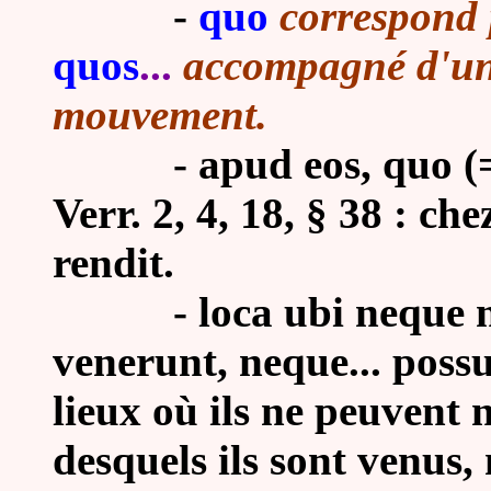
-
quo
correspond 
quos
...
accompagné d'un
mouvement.
- apud eos, quo (= ap
Verr. 2, 4, 18, § 38 : ch
rendit.
- loca ubi neque noti
venerunt, neque... possun
lieux où ils ne peuvent 
desquels ils sont venus, n