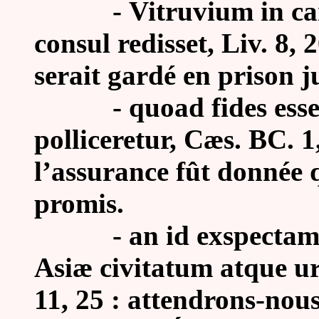
-
Vitruvium in ca
consul redisset, Liv. 8, 
serait gardé en prison 
-
quoad fides es
polliceretur, Cæs. BC. 1
l’assurance fût donnée q
promis.
-
an id exspecta
Asiæ civitatum atque ur
11, 25 : attendrons-nous