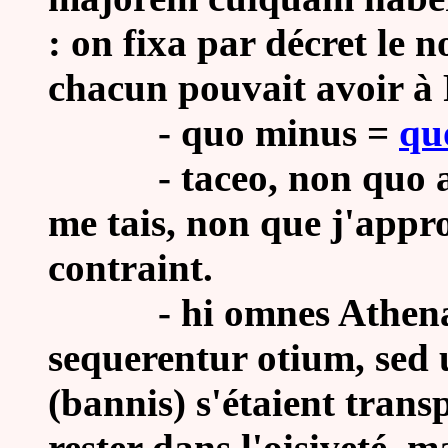
: on fixa par décret le 
chacun pouvait avoir à
- quo minus =
qu
- taceo, non quo app
me tais, non que j'appro
contraint.
-
hi omnes Athena
sequerentur otium, sed ut
(bannis) s'étaient trans
rester dans l'oisiveté, ma