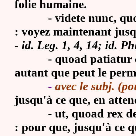
folie humaine.
-
videte nunc, quoa
: voyez maintenant jusqu
- id. Leg. 1, 4, 14; id. Phi
-
quoad patiatur c
autant que peut le perme
-
avec le subj. (p
jusqu'à ce que, en atte
-
ut, quoad rex de
: pour que, jusqu'à ce q