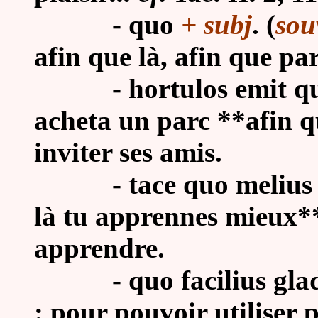
- quo
+ subj
. (
sou
afin que là, afin que par
- hortulos emit quo a
acheta un parc **afin q
inviter ses amis.
- tace quo melius disc
là tu apprennes mieux**
apprendre.
- quo facilius gladiis
: pour pouvoir utiliser p