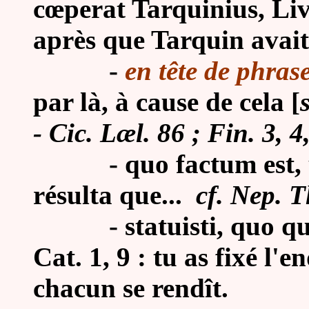
cœperat Tarquinius, Liv.
après que Tarquin avai
-
en tête de phras
par là, à cause de cela [
- Cic. Læl. 86 ; Fin. 3, 4,
- quo factum est, ut..
résulta que...
cf. Nep. 
- statuisti, quo quemq
Cat. 1, 9 : tu as fixé l'e
chacun se rendît.