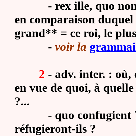
- rex ille, quo non al
en comparaison duquel a
grand** = ce roi, le plu
-
voir la
grammai
2
- adv. inter. : où
en vue de quoi, à quelle
?...
-
quo confugient ?
réfugieront-ils ?