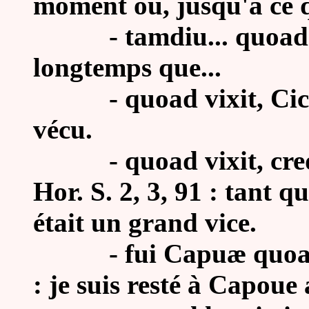
moment où, jusqu'à ce q
-
tamdiu... quoad..
longtemps que...
-
quoad vixit, Cic.
vécu.
-
quoad vixit, cr
Hor. S. 2, 3, 91 : tant qu
était un grand vice.
-
fui Capuæ quoad 
: je suis resté à Capoue