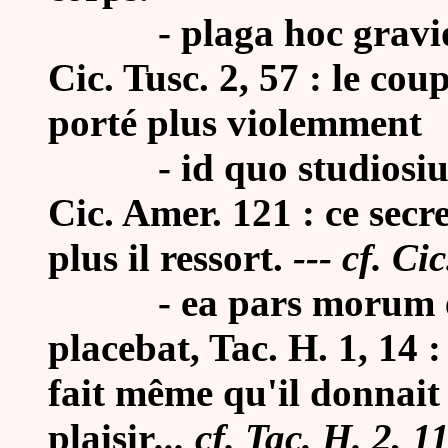
-
plaga hoc gravio
Cic. Tusc. 2, 57 : le cou
porté plus violemment
-
id quo studiosi
Cic. Amer. 121 : ce secre
plus il ressort.
--- cf. Ci
-
ea pars morum ej
placebat, Tac. H. 1, 14 :
fait même qu'il donnait
plaisir
... cf. Tac. H. 2, 11