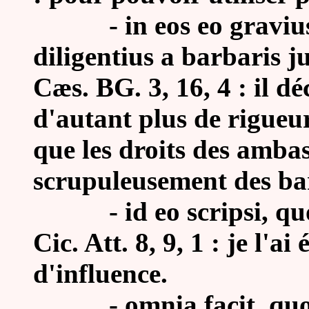
-
in eos eo gravi
diligentius a barbaris j
Cæs. BG. 3, 16,
4 : il d
d'autant plus de rigueur
que les droits des ambas
scrupuleusement des ba
-
id eo scripsi, q
Cic. Att. 8, 9, 1 : je l'a
d'influence.
-
omnia facit, qu