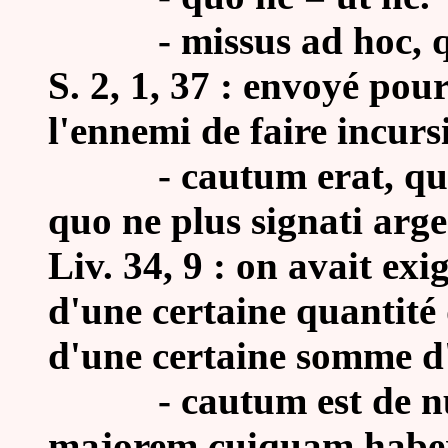
-
missus ad hoc, q
S. 2, 1, 37 : envoyé po
l'ennemi de faire incurs
-
cautum erat, quo
quo ne plus signati arg
Liv. 34, 9 : on avait exi
d'une certaine quantité 
d'une certaine somme d'
-
cautum est de 
majorem cuiquam habere