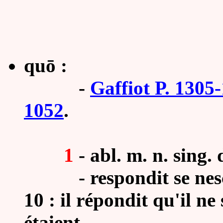
quō :
-
Gaffiot P. 1305
1052
.
1
- abl. m. n. sing.
-
respondit se nesc
10 : il répondit qu'il ne
étaient
.