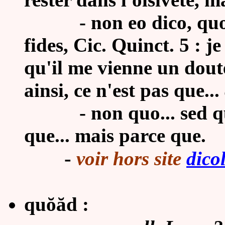
-
non eo dico, qu
fides, Cic. Quinct. 5 : j
qu'il me vienne un dout
ainsi, ce n'est pas que...
-
non quo... sed q
que... mais parce que.
-
voir hors site
dico
quŏăd :