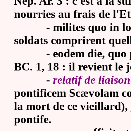
Nep. Ar. 3 : c'est à la su
nourries au frais de l'Et
- milites quo in loco 
soldats comprirent quelle
- eodem die, quo prof
BC. 1, 18 : il revient le
-
relatif de liaison
pontificem Scævolam con
la mort de ce vieillard),
pontife.