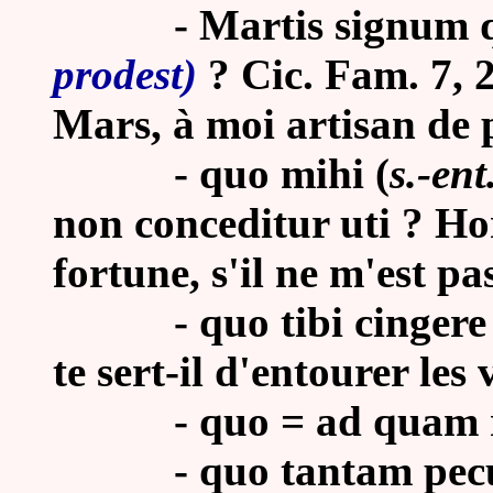
-
Martis signum q
prodest)
? Cic. Fam. 7, 2
Mars, à moi artisan de 
- quo mihi (
s.-ent
non conceditur uti ? Hor
fortune, s'il ne m'est pa
- quo tibi cingere mœ
te sert-il d'entourer les
-
quo = ad quam 
-
quo tantam pecu