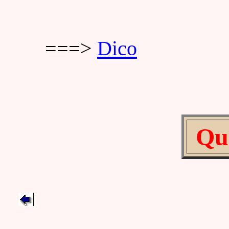
===>
Dico
Qu