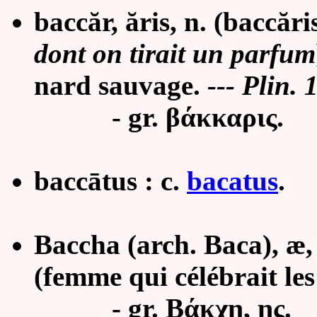
baccăr, ăris, n. (baccăris,
dont on tirait un parfum
nard sauvage.
--- Plin.
1
- gr. βάκκαρις.
baccātus : c.
bacatus
.
Baccha (arch. Baca), æ, 
(femme qui célébrait le
- gr. Βάκχη, ης.