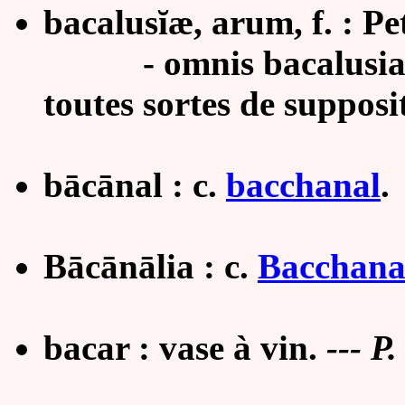
bacalusĭæ, arum, f. : Pe
- omnis bacalusias
toutes sortes de supposi
bācānal : c.
bacchanal
.
Bācānālia : c.
Bacchana
bacar :
vase à vin
.
---
P.