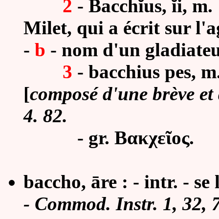
2
- Bacchĭus, ĭi, m.
Milet, qui a écrit sur l'
-
b
-
nom d'un gladiateu
3
- bacchius pes, m
[
composé d'une brève et
4. 82.
- gr. Βακχεῖος.
baccho, āre : - intr. - s
-
Commod. Instr. 1, 32, 7