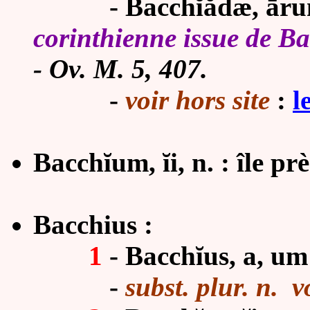
- Bacchĭădæ, ārum, m
corinthienne issue de Bac
-
Ov. M. 5, 407.
-
voir hors site
:
l
Bacchĭum, ĭi, n. : île prè
Bacchius :
1
- Bacchĭus, a, um
-
subst. plur. n.
v