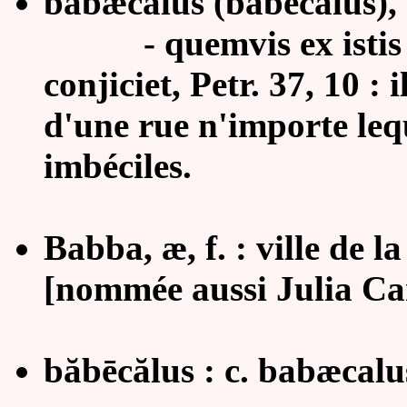
băbæcălus (băbēcălus), a
- quemvis ex istis 
conjiciet, Petr. 37, 10 : 
d'une rue n'importe lequ
imbéciles.
Babba, æ, f. :
ville de l
[nommée aussi Julia Ca
băbēcălus : c. babæcalu