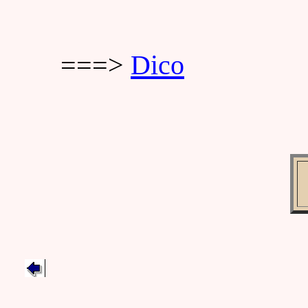
===>
Dico