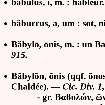
băbŭlus, i, m. :
hâbleur
băburrus, a, um : sot, n
Băbylō, ōnis, m. :
un Ba
915.
Băbylōn, ōnis (qqf. ōnos
Chaldée).
--- Cic. Div. 1
- gr. Βαϐυλών, ῶν