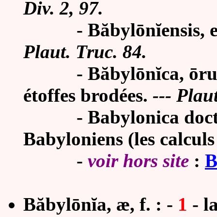
Div. 2, 97.
- Băbylōnĭ
ensis,
Plaut. Truc. 84.
- Băbylōnĭca, ōrum, 
étoffes brodées.
---
Plaut
- Babylonica doctrin
Babyloniens (les calcul
-
voir hors site
:
B
Băbylōnĭa, æ, f. :
-
1
-
l