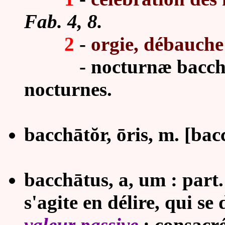
Fab. 4, 8.
2
-
orgie, débauche
-
nocturnæ bacchat
nocturnes.
bacchātŏr, ōris, m. [ba
bacchātus, a, um : part
s'agite en délire, qui s
valeur passive
: consacr