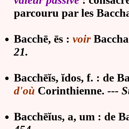
parcouru par les Baccha
Bacch
ē
,
ē
s :
voir
Baccha
21.
Bacchēĭs, ĭdos, f. :
de Ba
d'où
Corinthienne
.
---
S
Bacchēĭus, a, um : de B