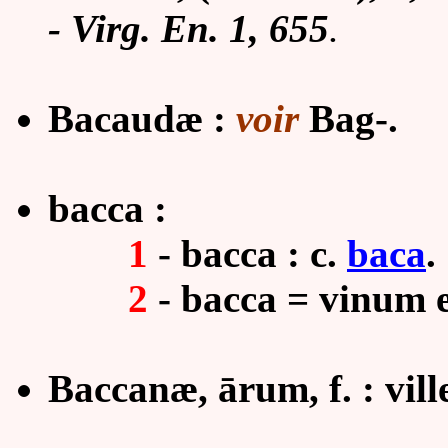
-
Virg. En. 1, 655
.
Bacaudæ :
voir
Bag-.
bacca :
1
-
bacca : c.
baca
.
2
-
bacca = vinum 
Baccanæ,
ā
rum, f. : vil