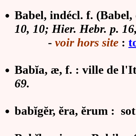
Babel, indécl. f. (Babel, 
10, 10; Hier. Hebr. p. 16
-
voir hors site
:
t
Babĭa, æ, f. :
ville de l'
69.
babĭgĕr, ĕra, ĕrum :
sot