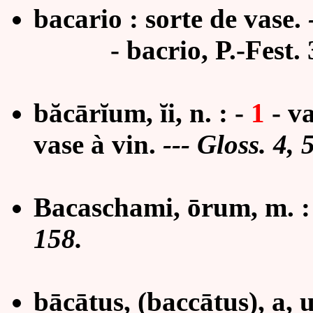
bacario :
sorte de vase
.
-
bacrio, P.-Fest. 
băcārĭum, ĭi, n. :
-
1
-
va
vase à vin
.
---
Gloss. 4, 
Bacaschami,
ō
rum, m. :
158.
bācātus, (baccātus), a, 