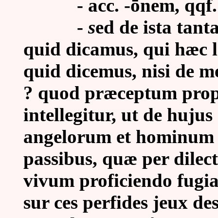
- acc. -ōnem, qqf. 
-
s
ed de ista tan
quid dicamus, qui hæc le
quid dicemus, nisi de 
? quod præceptum prophe
intellegitur, ut de hujus
angelorum et hominum s
passibus, quæ per dile
vivum proficiendo fugia
sur ces perfides jeux de