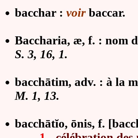
bacchar :
voir
baccar.
Baccharia, æ, f. : nom 
S. 3,
16, 1.
bacchātim, adv. : à la 
M. 1, 13.
bacchātĭo, ōnis, f.
[bacc
1
-
célébration des