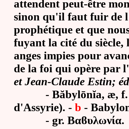
attendent peut-être mon 
sinon qu'il faut fuir de 
prophétique et que nous
fuyant la cité du siècle,
anges impies pour avanc
de la foi qui opère par 
et Jean-Claude Estin; éd
- Băbylōnĭa, æ, f. 
d'Assyrie). -
b
- Babylon
- gr. Βαϐυλωνία.