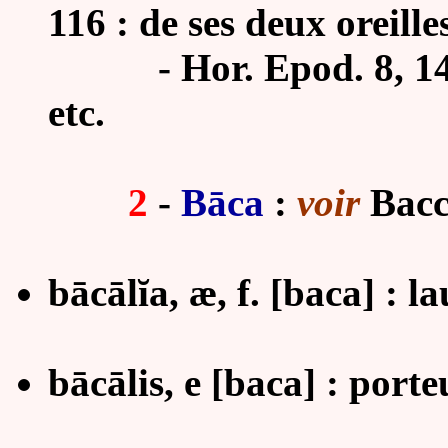
116 : de ses deux oreille
-
Hor. Epod. 8, 14
etc.
2
-
B
ā
ca
:
voir
Bacc
bācālĭa, æ, f. [baca] :
la
bācālis, e
[baca]
:
porte