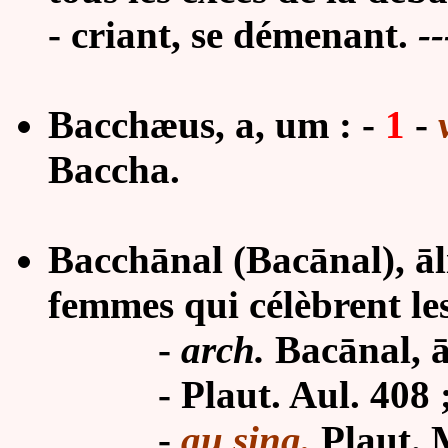
-
criant, se démenant
.
-
Bacchæus, a, um :
-
1
-
Baccha.
Bacchānal (Bacānal), āli
femmes qui célèbrent le
-
arch.
Bacānal, āl
-
Plaut. Aul. 408 
-
au sing.
Plaut. M