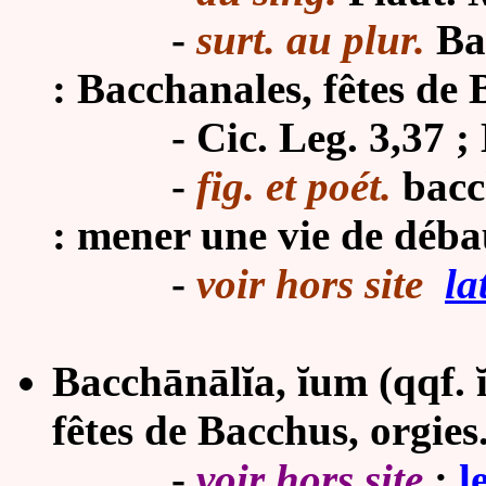
-
surt. au plur.
Ba
: Bacchanales, fêtes de 
-
Cic. Leg. 3,37 ; 
-
fig. et poét.
bacch
: mener une vie de déba
-
voir hors site
la
Bacchānālĭa, ĭum (qqf. ĭ
fêtes de Bacchus, orgies
-
voir hors site
:
l