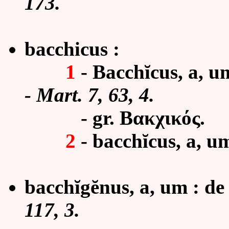
173.
bacchicus :
1
- Bacchĭcus, a, u
-
Mart. 7, 63, 4.
- gr. Βακχικός.
2
- bacchĭcus, a, u
bacchĭgĕnus, a, um :
de
117, 3.