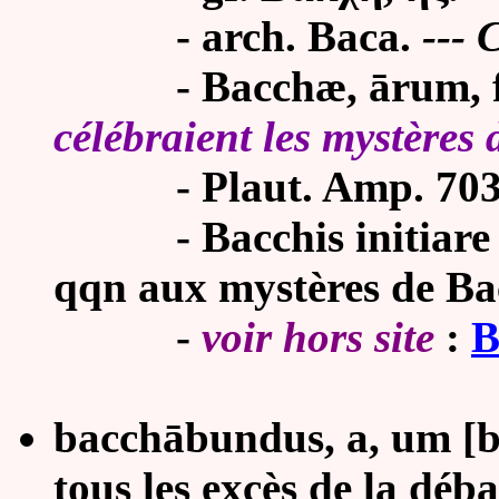
-
arch. Baca.
--- 
- Bacchæ, ārum, f. 
célébraient les mystères
-
Plaut. Amp. 703
-
Bacchis
initiare
qqn aux mystères de Ba
-
voir hors site
:
B
bacchābundus, a, um [b
tous les excès de la déb