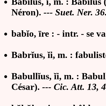
Babĭlus, i, m. : Babilus
Néron)
.
---
Suet. Ner. 36
babĭo, īre : - intr. - se v
Babr
ĭ
us,
ĭ
i, m. :
fabulis
Babullĭus, ĭi, m. : Babu
César).
---
Cic. Att. 13, 4