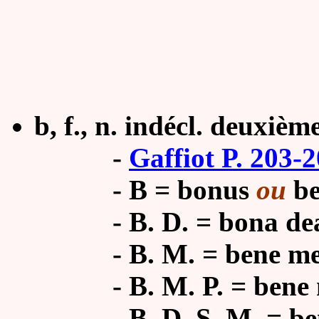
b, f., n. indécl. deuxièm
-
Gaffiot P. 203-
-
B = bonus
ou
be
-
B. D. = bona de
-
B. M. = bene m
-
B. M. P. = bene 
-
B. D. S. M. = be