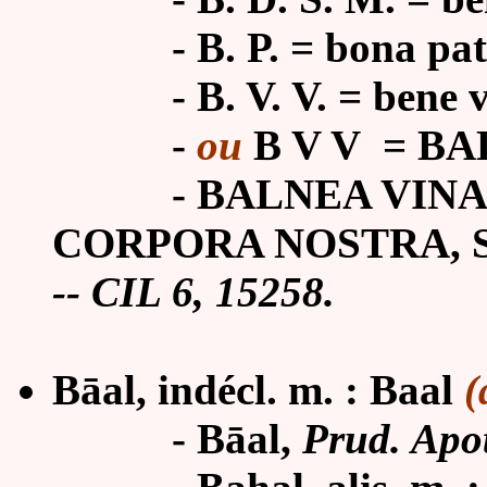
- B. P. = bona pat
-
B. V. V. = bene 
-
ou
B V V = BA
-
BALNEA VIN
CORPORA NOSTRA,
-- CIL 6, 15258.
Bāal, indécl. m. :
Baal
(
-
Bāal,
Prud. Apo