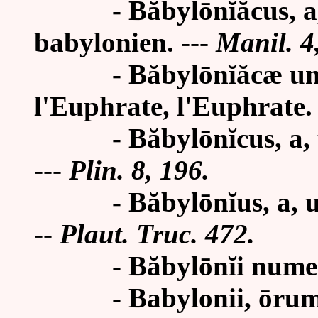
- Băbylōnĭăcus, a, 
babylonien.
---
Manil. 4
- Băbylōnĭăcæ undæ,
l'Euphrate, l'Euphrate.
- Băbylōnĭcus, a, um
---
Plin. 8,
196.
- Băbylōnĭus, a, um 
--
Plaut. Truc. 472.
- Băbylōnĭi numeri : 
- Babylonii, ōrum, m