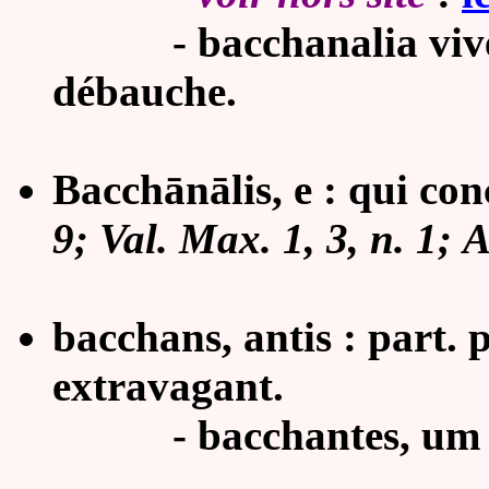
- bacchanalia vivere, 
débauche.
Bacchānālis, e :
qui con
9;
Val. Max. 1, 3, n. 1; A
bacchans, antis : part. 
extravagant.
- bacchantes, um (ĭum