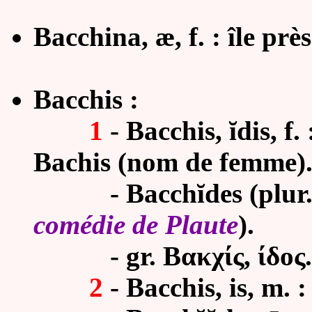
Bacchina, æ, f. :
île prè
Bacchis :
1
- Bacchis, ĭdis, f. 
Bachis (nom de femme)
- Bacchĭdes (plur.) :
comédie de Plaute
).
- gr. Βακχίς, ίδος.
2
- Bacchis, is, m. 