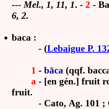
---
Mel., 1, 11, 1
.
-
2
-
Ba
6, 2.
baca :
-
(
Lebaigue P. 13
1
-
bāca
(qqf. bacca
a
-
[en gén.] fruit 
fruit.
-
Cato, Ag. 101 ; C