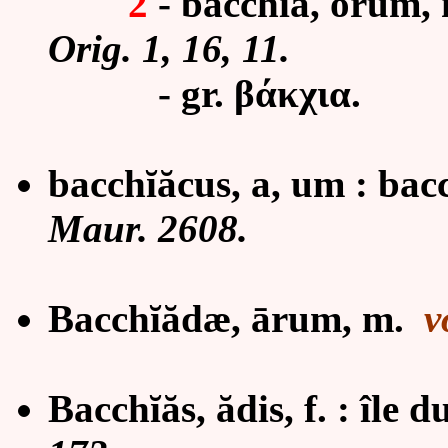
2
- bacchĭa, ōrum, n
Orig. 1, 16, 11.
- gr.
βάκχια.
bacchĭăcus, a, um :
bac
Maur. 2608.
Bacchĭădæ, ārum, m.
v
Bacch
ĭ
ăs, ădis, f. : île d