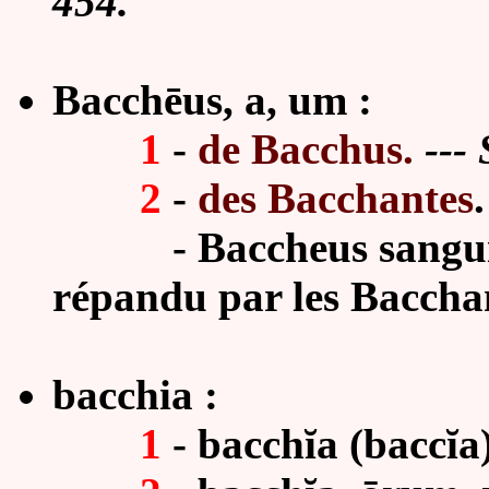
454.
Bacchēus, a, um :
1
-
de Bacchus
.
---
2
-
des Bacchantes
.
-
Baccheus sanguis
répandu par les Baccha
bacchia :
1
- bacchĭa (baccĭa)