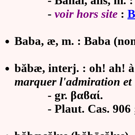
- Bahal, alis, m. : 
-
voir hors site
:
B
Baba, æ, m. : Baba (nom
băbæ, interj. : oh! ah! à
marquer l'admiration et
- gr. βαϐαί.
-
Plaut. Cas. 906 ;