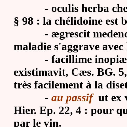
- oculis herba chelido
§ 98 : la chélidoine est
- ægrescit medendo, 
maladie s'aggrave avec 
- facillime inopiæ f
existimavit, Cæs. BG. 5,
très facilement à la diset
-
au passif
ut ex 
Hier. Ep. 22, 4 : pour q
par le vin.