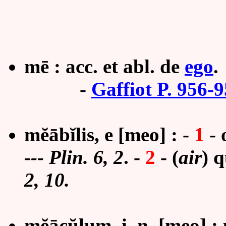
mē : acc. et abl. de
ego
.
-
Gaffiot P. 956-
mĕābĭlis, e [meo] :
-
1
- 
---
Plin. 6, 2
.
-
2
- (
air
) 
2, 10.
mĕācŭlum, i, n. [meo] :