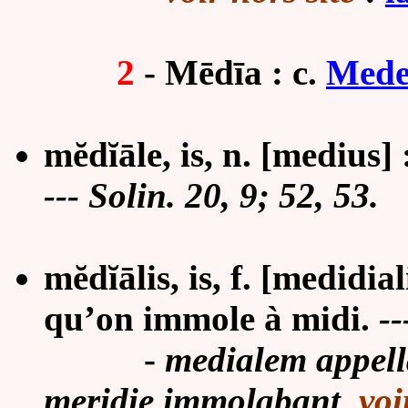
2
- Mēdīa : c.
Med
mĕdĭāle, is, n. [medius] :
--- Solin. 20, 9; 52, 53.
mĕdĭālis, is, f. [medidia
qu’on immole à midi.
--
-
medialem appel
meridie immolabant
,
voi