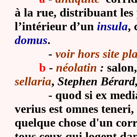
à la rue, distribuant le
l’intérieur d’un
insula
,
domus
.
-
voir hors site p
b
-
néolatin
:
salon,
sellaria
,
Stephen Bérard,
-
quod si ex medi
verius est omnes teneri, U
quelque chose d'un corri
tous ceux qui logent da