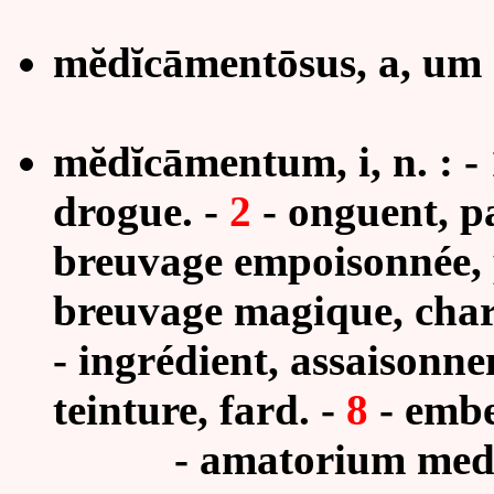
mĕdĭcāmentōsus, a, um
mĕdĭcāmentum, i, n. : -
drogue. -
2
- onguent, p
breuvage empoisonnée, 
breuvage magique, char
- ingrédient, assaisonn
teinture, fard. -
8
- embel
- amatorium medicam