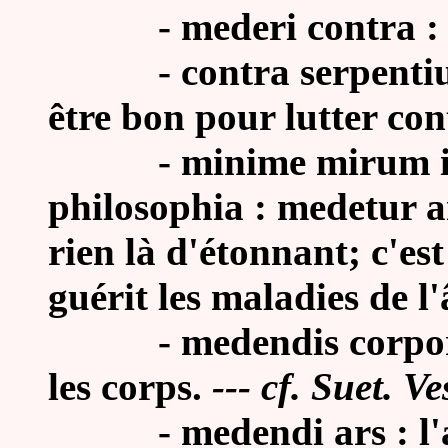
- mederi contra : êtr
- contra serpentium i
être bon pour lutter con
- minime mirum id q
philosophia : medetur ani
rien là d'étonnant; c'est 
guérit les maladies de l
-
medendis corpori
les corps.
--- cf. Suet. Ve
- medendi ars : l'ar