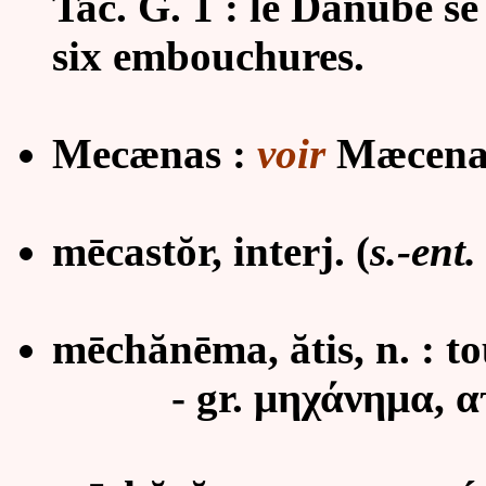
Tac. G. 1 : le Danube se
six embouchures.
Mecænas :
voir
Mæcena
mēcastŏr, interj. (
s.-ent.
mēchănēma, ătis, n. :
to
- gr. μηχάνημα, ατ