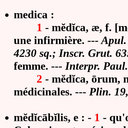
medica :
1
-
mĕdĭca, æ, f. [m
une infirmière.
--- Apul.
4230 sq.; Inscr. Grut. 63
femme.
--- Interpr. Paul
2
- mĕdĭca, ōrum, n
médicinales.
--- Plin. 19
mĕdĭcābĭlis, e : -
1
- qu'