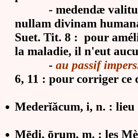
- medendæ valitudin
nullam divinam human
Suet. Tit. 8 : pour améli
la maladie, il n'eut auc
-
au passif impers
6, 11 : pour corriger ce 
Mederĭăcum, i, n. : lieu
Mēdi, ōrum, m. : les Mèd