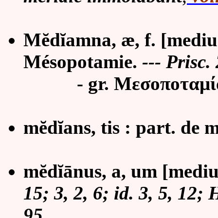
Mĕdĭamna,
æ
, f. [medi
Mésopotamie.
--- Prisc.
-
gr. Μεσοποταμί
mĕdĭans, tis : part. de 
mĕdĭānus, a, um [medius
15; 3, 2, 6; id. 3, 5, 12;
95.