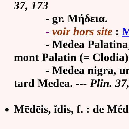
37, 173
- gr. Μήδεια.
-
voir hors site
:
M
- Medea Palatina, Ci
mont Palatin (= Clodia)
-
Medea nigra, un
tard Medea.
--- Plin. 37
Mēdēis, ĭdis, f. :
de Méd