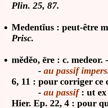
Plin. 25, 87.
Medentĭus : peut-être m
Prisc.
mĕdĕo, ēre : c. medeor.
-
au passif impers
6, 11 : pour corriger ce 
-
au passif
: ut ex
Hier. Ep. 22, 4 : pour q