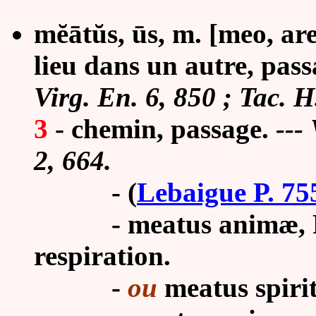
mĕātŭs, ūs, m. [meo, are
lieu dans un autre, pass
Virg. En. 6, 850 ; Tac. H
3
-
chemin, passage.
---
2, 664.
-
(
Lebaigue P. 75
- meatus animæ, Plin.
respiration.
-
ou
meatus spiri