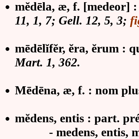
mĕdēla, æ, f.
[medeor] 
11, 1, 7; Gell. 12, 5, 3;
fi
mēdēlĭfĕr, ĕra, ĕrum : q
Mart. 1, 362.
Mēdēna,
æ,
f. : nom pl
mĕdens, entis : part. pr
- medens, entis, m. 