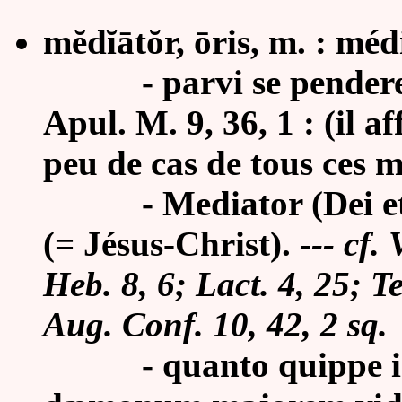
mĕdĭātŏr, ōris, m. : méd
-
parvi se pender
Apul. M. 9, 36, 1 : (il a
peu de cas de tous ces m
- Mediator (Dei et h
(= Jésus-Christ).
--- cf.
Heb. 8, 6; Lact. 4, 25; Te
Aug. Conf. 10, 42, 2 sq.
-
quanto quippe 