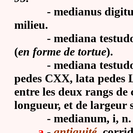
- medianus digitus, Ve
milieu.
- mediana testudo, Vit
(
en forme de tortue
).
-
mediana testudo
pedes CXX, lata pedes
entre les deux rangs de 
longueur, et de largeur 
- medianum, i, n. 
a
-
antiquité
corrid