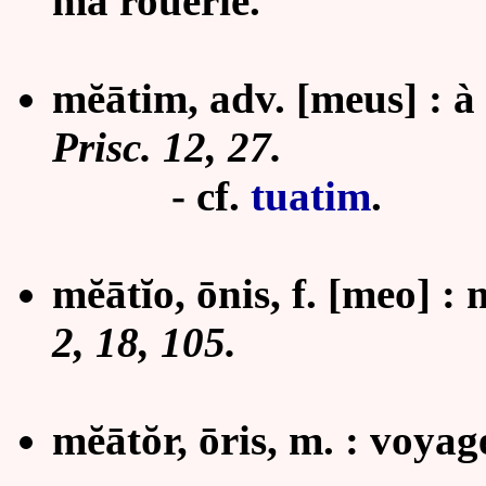
ma rouerie.
mĕātim, adv. [meus] : à
Prisc. 12, 27.
- cf.
tuatim
.
mĕātĭo, ōnis, f. [meo] :
2, 18, 105.
mĕātŏr, ōris, m. : voyag