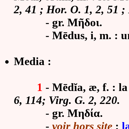
2, 41 ; Hor. O. 1, 2, 51 ;
- gr.
Μῆδοι.
-
Mēdus, i, m. : 
Media :
1
- Mēdĭa, æ, f. : l
6, 114; Virg. G. 2, 220.
- gr. Μηδία.
-
voir hors site
:
l