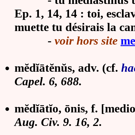
Ep. 1, 14, 14 : toi, escl
muette tu désirais la c
-
voir hors site
me
mĕdĭātĕnŭs, adv.
(cf.
ha
Capel. 6, 688.
mĕdĭātĭo, ōnis, f.
[medio
Aug. Civ. 9. 16, 2.