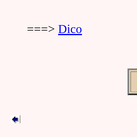
===>
Dico