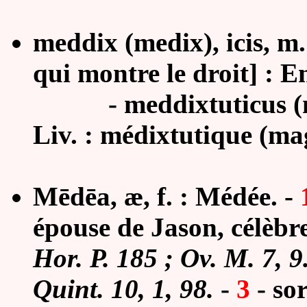
meddix (medix), icis, m.
qui montre le droit] : E
- meddixtuticus (med
Liv. : médixtutique (ma
Mēdēa, æ, f. : Médée. -
épouse de Jason, célèbr
Hor. P. 185 ; Ov. M. 7, 9
Quint. 10, 1, 98.
-
3
-
sor