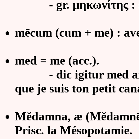
- gr. μηκωνίτης : se
mēcum (cum + me) : ave
med = me (acc.).
- dic igitur med aniti
que je suis ton petit can
Mĕdamna, æ (Mĕdamnē, ē
Prisc. la Mésopotamie.