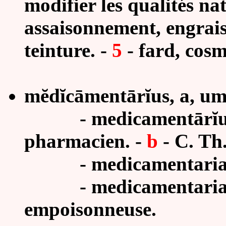
modifier les qualités na
assaisonnement, engrais
teinture. -
5
- fard, cosm
mĕdĭcāmentārĭus, a, um 
- medicamentārĭus, 
pharmacien. -
b
- C. Th
- medicamentaria
- medicamentaria
empoisonneuse.