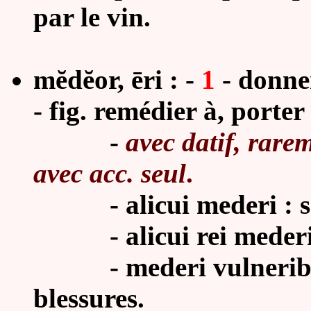
par le vin.
mĕdĕor, ēri : -
1
- donner
-
fig. remédier à, porter
-
avec datif, rare
avec acc. seul
.
- alicui mederi : soi
- alicui rei mederi :
-
mederi vulneribu
blessures.