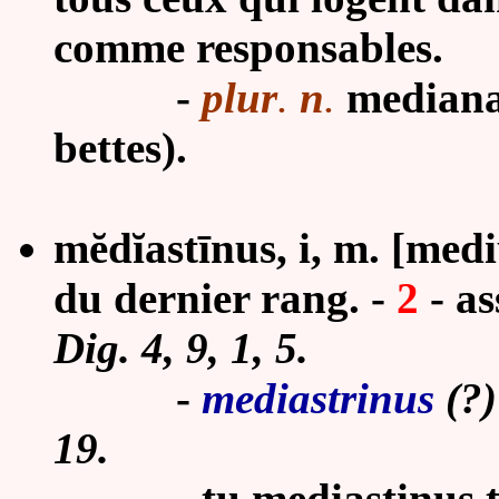
comme responsables.
-
plur
.
n
.
mediana,
bettes).
mĕdĭastīnus, i, m. [medi
du dernier rang.
-
2
-
as
Dig. 4, 9, 1, 5.
-
mediastrinus
(?)
19.
- tu mediastinus taci