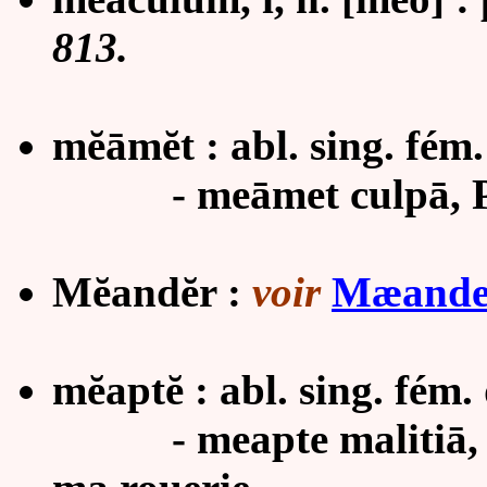
813.
mĕāmĕt : abl. sing. fém.
- meāmet culpā, Plau
Mĕandĕr :
voir
Mæande
mĕaptĕ : abl. sing. fém.
- meapte malitiā, Pla