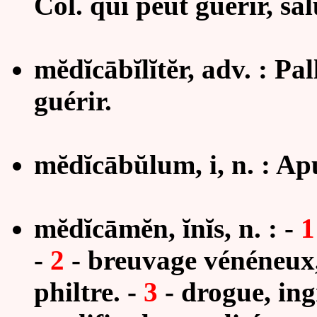
Col. qui peut guérir, sal
mĕdĭcābĭlĭtĕr, adv. : Pa
guérir.
mĕdĭcābŭlum, i, n. : Apu
mĕdĭcāmĕn, ĭnĭs, n. : -
1
-
2
- breuvage vénéneux
philtre. -
3
- drogue, ing