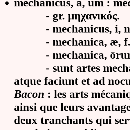
mēchănĭcus, a, um : mé
- gr. μηχανικός.
- mechanicus, i, m. 
- mechanica, æ, f. :
- mechanica, ōrum, n
-
sunt artes mech
atque faciunt et ad no
Bacon
: les arts mécani
ainsi que leurs avantag
deux tranchants qui serv