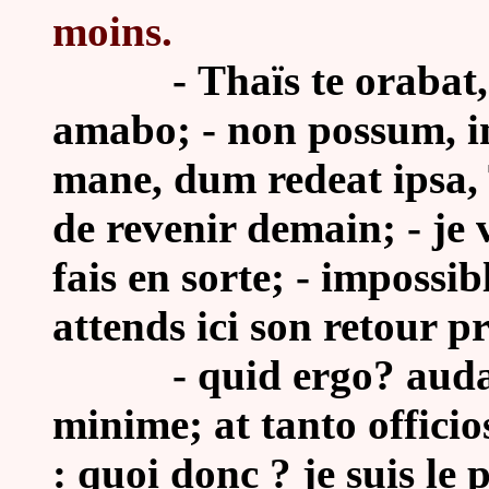
moins.
-
Thaïs te orabat, 
amabo; - non possum, i
mane, dum redeat ipsa, T
de revenir demain; - je 
fais en sorte; - impossibl
attends ici son retour p
-
quid ergo? auda
minime; at tanto officio
: quoi donc ? je suis le 