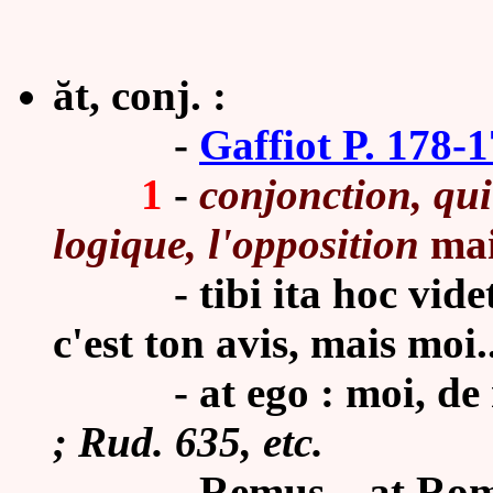
ăt, conj. :
-
Gaffiot P. 178-
1
-
conjonction, qu
logique, l'opposition
mai
-
tibi ita hoc vide
c'est ton avis, mais moi..
-
at ego : moi, de
; Rud. 635, etc.
-
Remus...
at Rom