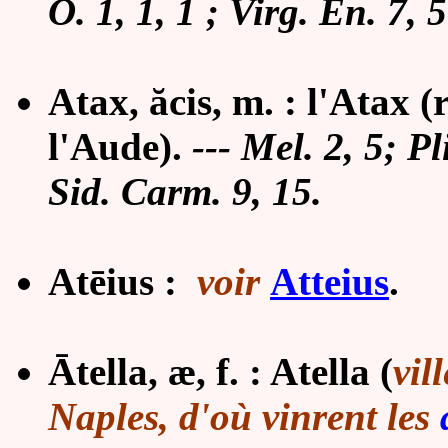
O. 1, 1, 1 ; Virg. En. 7, 5
Atax, ăcis, m. : l'Atax (
l'Aude).
--- Mel. 2, 5; Pl
Sid. Carm. 9, 15.
Atēius :
voir
Atteius
.
Ā
tella, æ, f. : Atella (
vil
Naples, d'où vinrent les