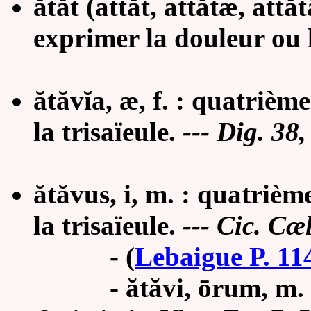
ătăt (attăt, attătæ, attă
exprimer la douleur ou 
ătăvĭa, æ, f. : quatrième
la trisaïeule.
---
Dig. 38,
ătăvus, i, m. : quatrième
la trisaïeule.
---
Cic. Cæl
-
(
Lebaigue P. 11
-
ătă
vi, ōrum, m. 