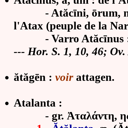
-
At
ăcī
ni, ōrum, 
l'Atax (peuple de la Na
-
Varro Atăcīnus :
---
Hor. S. 1, 10, 46; Ov.
ătăgēn :
voir
attagen.
Atalanta :
- gr. Ἀταλάντη, ης