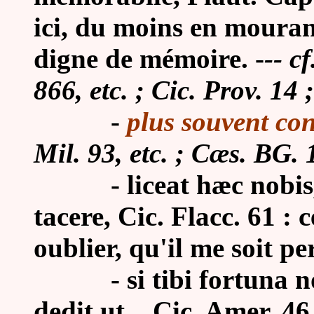
ici, du moins en mouran
digne de mémoire. -
-- c
866, etc. ; Cic. Prov. 14 ;
-
plus souvent con
Mil. 93, etc. ; Cæs. BG. 1
-
liceat hæc nobis
tacere, Cic. Flacc. 61 : 
oublier, qu'il me soit pe
-
si tibi fortuna n
dedit ut... Cic. Amer. 46