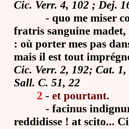
Cic. Verr. 4, 102 ; Dej. 1
-
quo me miser co
fratris sanguine madet,
: où porter mes pas da
mais il est tout imprég
Cic. Verr. 2, 192; Cat. 1,
Sall. C. 51, 22
2
-
et pourtant.
-
facinus indignu
reddidisse ! at scito... Ci