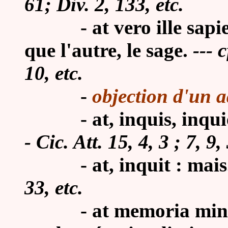
61; Div. 2, 133, etc.
-
at vero ille sapi
que l'autre, le sage.
--- c
10, etc.
-
objection d'un ad
-
at, inquis, inqui
- Cic. Att. 15, 4, 3 ; 7, 9, 
-
at, inquit : mais.
33, etc.
-
at memoria minu