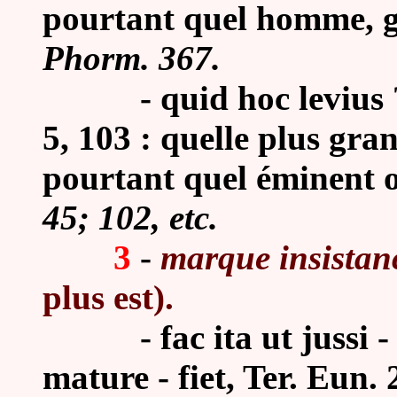
pourtant quel homme, g
Phorm. 367.
-
quid hoc levius 
5, 103 : quelle plus gra
pourtant quel éminent o
45; 102, etc.
3
-
marque insistan
plus est).
-
fac ita ut jussi -
mature - fiet, Ter. Eun. 20