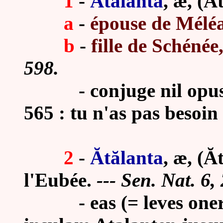
1
-
Ătălanta
, æ, (Ă
a
-
épouse de Mélé
b
-
fille de Schénée
598.
- conjuge nil opus est
565 : tu n'as pas besoin
2
-
Ătălanta
, æ, (Ăt
l'Eubée
.
---
Sen. Nat. 6, 
- eas (= leves onerar