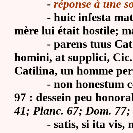
-
réponse à une so
-
huic infesta mat
mère lui était hostile; m
-
parens tuus Cat
homini, at supplici, Cic.
Catilina, un homme perv
-
non honestum con
97 : dessein peu honorab
41; Planc. 67; Dom. 77; 
-
satis, si ita vis,