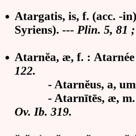
Atargatis, is, f. (acc. -i
Syriens).
---
Plin. 5, 81 
Atarnĕa, æ, f. : Atarnée
122.
-
Atarnĕus, a, um
-
Atarnītēs, æ, m
Ov. Ib. 319.