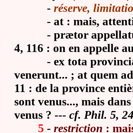
-
réserve, limitati
- at :
mais, attent
-
prætor appellatu
4, 116 : on en appelle a
-
ex tota provinc
venerunt... ; at quem a
11 : de la province enti
sont venus..., mais dans 
venus ?
--- cf. Phil. 5, 24
5
-
restriction
: mais