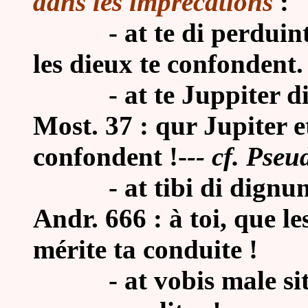
dans les imprécations
:
-
at te di perduin
les dieux te confondent.
-
at te Juppiter d
Most. 37 : qur Jupiter et
confondent !-
-- cf. Pseu
-
at tibi di dignu
Andr. 666 : à toi, que le
mérite ta conduite !
-
at vobis male si