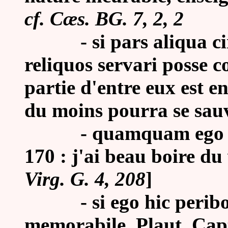
cf. Cæs. BG. 7, 2, 2
- si pars aliqua circ
reliquos servari posse c
partie d'entre eux est e
du moins pourra se sauv
-
quamquam ego vi
170 : j'ai beau boire du 
Virg. G. 4, 208
]
-
si ego hic perib
memorabile, Plaut. Capt.