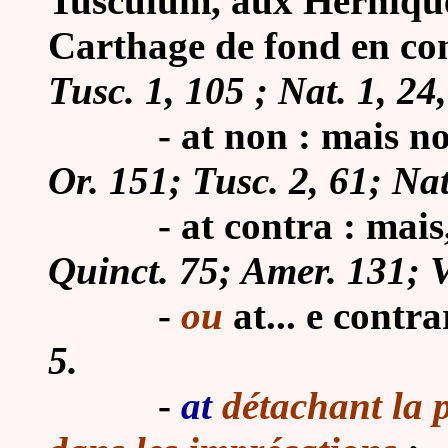
Tusculum, aux Herniques 
Carthage de fond en c
Tusc. 1, 105 ; Nat. 1, 24,
-
at non : mais n
Or. 151; Tusc. 2, 61; Nat.
-
at contra : mais
Quinct. 75; Amer. 131; Ve
-
ou
at... e contra
5.
-
at
détachant la p