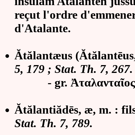
insulam Atalanten jussus
reçut l'ordre d'emmener
d'Atalante.
Ătălantæus (Ăt
ă
lant
ē
us
5, 179 ; Stat. Th. 7, 267.
- gr. Ἀταλανταῖος
Ă
tălantiăd
ē
s, æ, m. : f
Stat. Th. 7, 789.