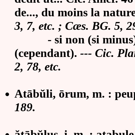
de..., du moins la nature
3, 7, etc. ; Cæs. BG. 5, 2
-
si non (si minus)
(cependant).
---
Cic. Pla
2, 78, etc.
Atābŭli, ōrum, m. : peu
189.
ătābŭlus, i, m. : atabule