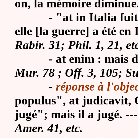
on, la mémoire diminue
-
"at in Italia fui
elle [la guerre] a été en 
Rabir. 31; Phil. 1, 21, et
-
at enim : mais d
Mur. 78 ; Off. 3, 105; Sul
-
réponse à l'obje
populus", at judicavit, 
jugé"; mais il a jugé.
--
Amer. 41, etc.