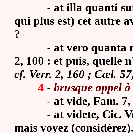
-
at illa quanti su
qui plus est) cet autre a
?
-
at vero quanta m
2, 100 : et puis, quelle 
cf. Verr. 2, 160 ; Cæl. 57,
4
-
brusque appel à l
-
at vide, Fam. 7,
-
at videte, Cic. Ve
mais voyez (considérez)