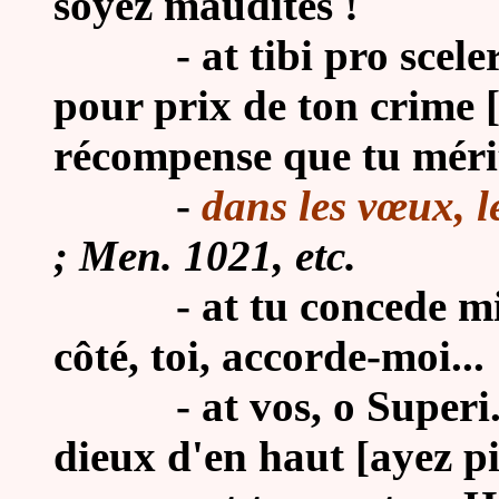
soyez maudites !
-
at tibi pro scele
pour prix de ton crime [
récompense que tu mérit
-
dans les vœux, le
; Men. 1021, etc.
-
at tu concede mih
côté, toi, accorde-moi...
-
at vos, o Superi.
dieux d'en haut [ayez pit