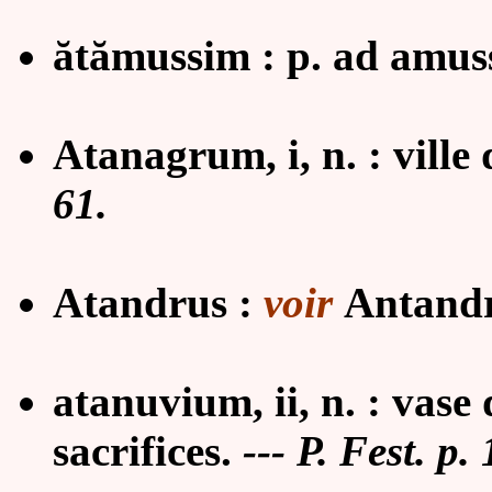
ătămussim : p. ad amu
Atanagrum, i, n. : ville
61.
Atandrus :
voir
Antandr
atanuvium, ii, n. : vase
sacrifices
.
---
P. Fest. p. 