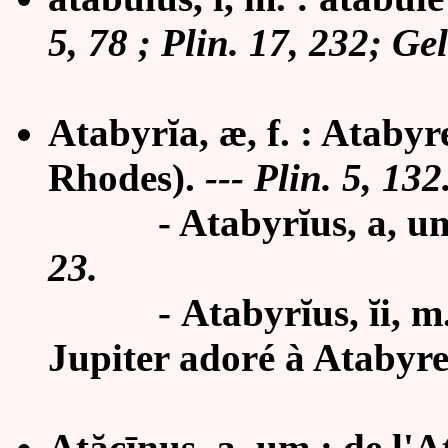
5, 78 ; Plin. 17, 232; Gel
Atabyrĭa, æ, f. : Atabyr
Rhodes).
---
Plin. 5, 132
-
Atabyr
ĭ
us, a, u
23.
- Atabyrĭus, ĭi, m. 
Jupiter adoré à Atabyre
At
ăcī
nus, a, um : de l'