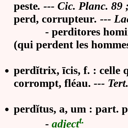
peste
. --- Cic. Planc. 89 
perd, corrupteur
. --- La
- perditores hominum
(qui perdent les hommes
perdĭtrix, īcis, f. : cell
corrompt, fléau.
--- Tert
perdĭtus, a, um : part. 
t.
-
adject