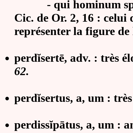
- qui hominum specie
Cic. de Or. 2, 16 : celui
représenter la figure d
perdĭsertē, adv. : très 
62.
perdĭsertus, a, um : trè
perdissĭpātus, a, um : an