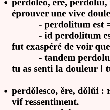
perdŏlĕo, ēre, perdŏlŭi,
éprouver une vive doule
- perdolitum est = 
- id perdolitum es
fut exaspéré de voir que.
- tandem perdoluit, v
tu as senti la douleur !
perdŏlesco, ĕre, dŏlŭi : 
vif ressentiment.