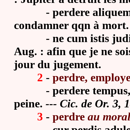
- perdere aliquem cap
condamner qqn à mort.
- ne cum istis judicer
Aug. : afin que je ne so
jour du jugement.
2
-
perdre, employe
-
perdere tempus,
peine.
--- Cic. de Or. 3,
3
-
perdre
au mora
-
cur perdis adul