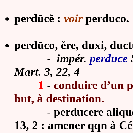
perdūcĕ :
voir
perduco.
perdūco, ĕre, duxi, ductu
-
impér.
perduce
Mart. 3, 22, 4
1
-
conduire d’un p
but, à destination.
-
perducere aliq
13, 2 : amener qqn à Cé