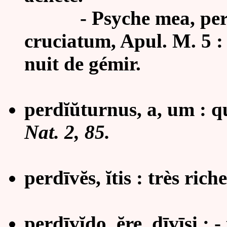
- Psyche mea, perdia
cruciatum, Apul. M. 5 : 
nuit de gémir.
perdĭŭturnus, a, um : q
Nat. 2, 85.
perdīvĕs, ĭtis : très riche
perdīvĭdo, ĕre, dīvīsi : - 