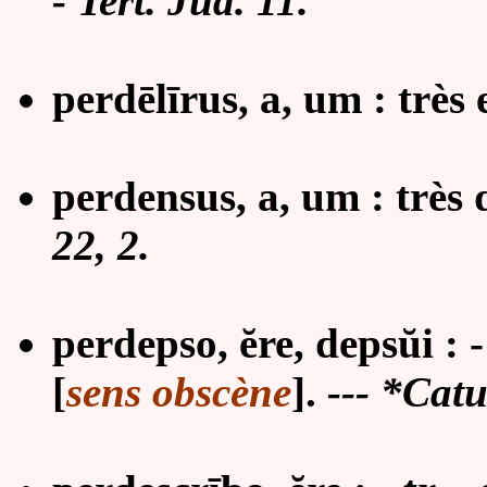
- Tert. Jud. 11.
perdēlīrus, a, um : très
perdensus, a, um : très 
22, 2.
perdepso, ĕre, depsŭi : - 
[
sens obscène
].
--- *Catu