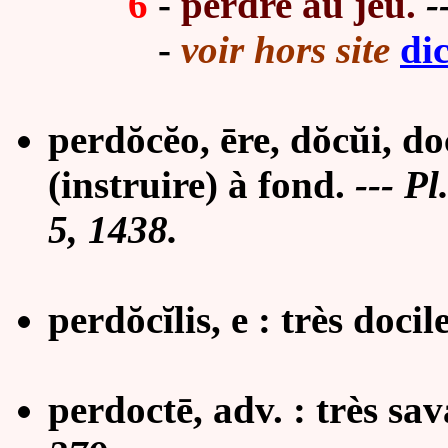
6
-
perdre au jeu.
--
-
voir hors site
di
perdŏcĕo, ēre, dŏcŭi, doc
(instruire) à fond.
--- Pl
5, 1438.
perdŏcĭlis, e : très docile
perdoctē, adv. : très s