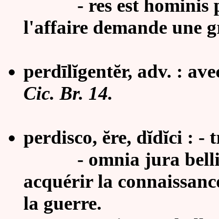
- res est hominis pe
l'affaire demande une g
perdīlĭgentĕr, adv. : av
Cic. Br. 14.
perdisco, ĕre, dĭdĭci : - 
- omnia jura belli per
acquérir la connaissance
la guerre.