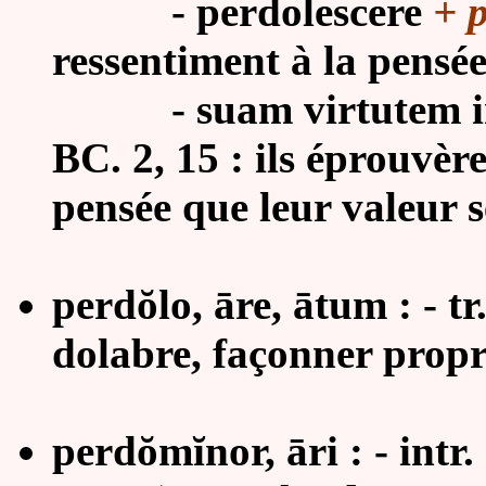
- perdolescere
+ p
ressentiment à la pensée
- suam virtutem irri
BC. 2, 15 : ils éprouvèr
pensée que leur valeur s
perdŏlo, āre, ātum : - tr
dolabre, façonner prop
perdŏmĭnor, āri :
- intr