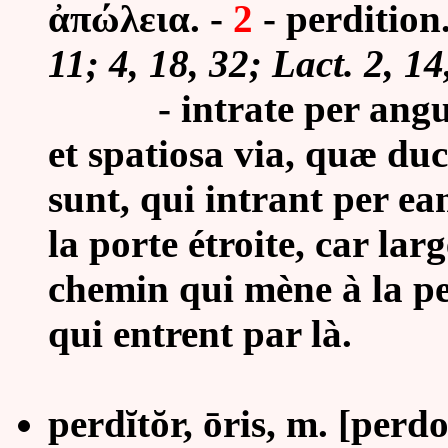
ἀπώλεια. -
2
- perdition
11; 4, 18, 32; Lact. 2, 14
-
intrate per ang
et spatiosa via, quæ duc
sunt, qui intrant per ea
la porte étroite, car larg
chemin qui mène à la pe
qui entrent par là.
perdĭtŏr, ōris, m.
[perdo