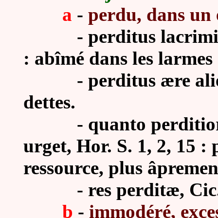
a
-
perdu, dans un 
-
perditus lacrim
: abîmé dans les larmes e
-
perditus ære ali
dettes.
-
quanto perditior
urget, Hor. S. 1, 2, 15 : 
ressource, plus âprement 
-
res perditæ, Cic
b
-
immodéré, exces