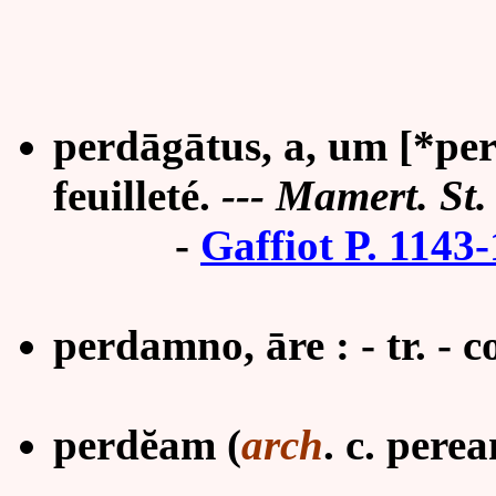
perdāgātus, a, um [*per
feuilleté.
--- Mamert. St. 
-
Gaffiot P. 1143
perdamno, āre : - tr. - 
perdĕam (
arch
. c. pere