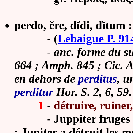
perdo, ĕre, dĭdi, dĭtum : 
-
(
Lebaigue P. 91
-
anc. forme du s
664 ; Amph. 845 ; Cic. At
en dehors de
perditus
, u
perditur
Hor. S. 2, 6, 59.
1
-
détruire, ruiner
-
Juppiter fruges 
: Jupiter a détruit les m