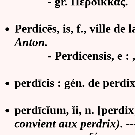
- gr. Περδίκκας.
Perdicēs, is, f., ville d
Anton.
-
Perdicensis, e : 
perdīcis : gén. de perdix
perdīcĭum, ĭi, n. [perdix]
convient aux perdrix)
.
--