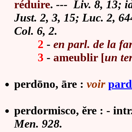
réduire
.
--- Liv. 8, 13; i
Just. 2, 3, 15; Luc. 2, 6
Col. 6, 2.
2
-
en parl. de la fa
3
-
ameublir [
un te
perdōno, āre :
voir
par
perdormisco, ĕre : - intr
Men. 928.