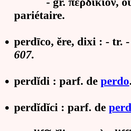
- gr. περδίκιον, ου (τ
pariétaire.
perdīco, ĕre, dixi : - tr.
607.
perdĭdi : parf. de
perdo
perdĭdĭci : parf. de
perd