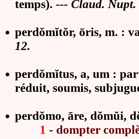
temps).
--- Claud. Nupt.
perdŏmĭtŏr, ōris, m. :
v
12.
perdŏmĭtus, a, um : par
réduit, soumis, subjugu
perdŏmo, āre, dŏmŭi, dŏ
1
-
dompter complè