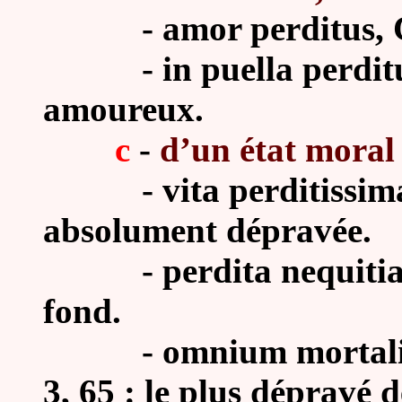
-
amor perditus, 
-
in puella perdit
amoureux.
c
-
d’un état moral
-
vita perditissim
absolument dépravée.
-
perdita nequitia
fond.
-
omnium mortaliu
3, 65 : le plus dépravé d