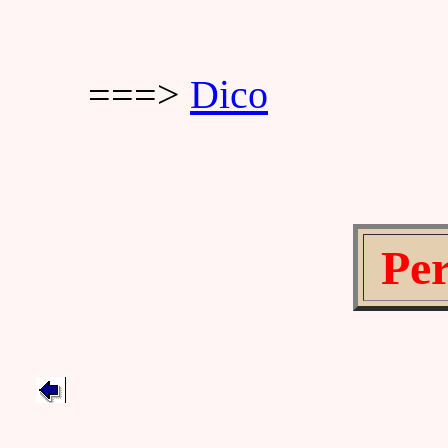
===>
Dico
Per