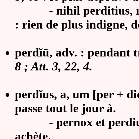
-
nihil perditius, 
: rien de plus indigne, 
perdĭū, adv. : pendant 
8 ; Att. 3, 22, 4.
perdĭus, a, um [per + die
passe tout le jour à.
- pernox et perdius e
achète.