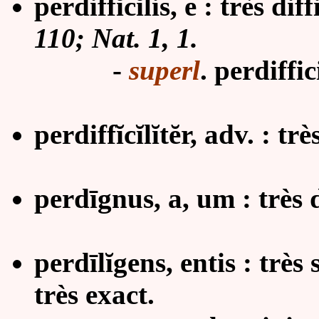
perdiffĭcĭlis, e : très diff
110; Nat. 1, 1.
-
superl
. perdiffic
perdiffĭcĭlĭtĕr, adv. : trè
perdīgnus, a, um : très 
perdīlĭgens, entis : très
très exact.