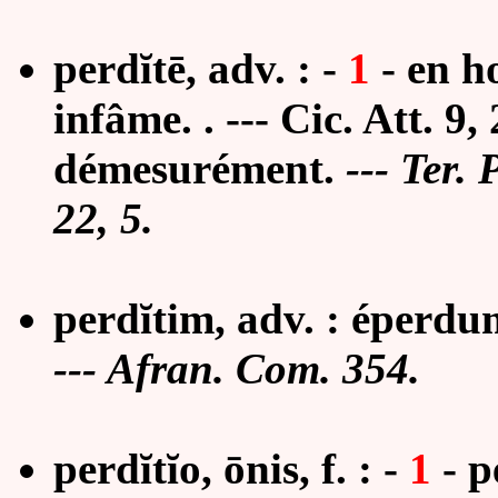
perdĭtē, adv. : -
1
- en h
infâme.
. --- Cic. Att. 9,
démesurément.
--- Ter.
22, 5.
perdĭtim, adv. : éperdu
--- Afran. Com. 354.
perdĭtĭo, ōnis, f. : -
1
- p