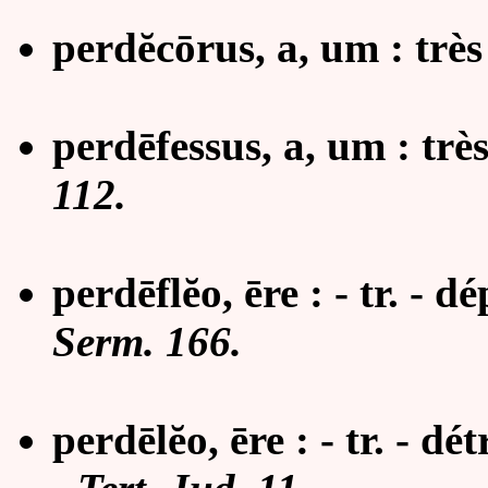
perdĕcōrus, a, um : trè
perdēfessus, a, um : trè
112.
perdēflĕo, ēre : - tr. -
dé
Serm. 166.
perdēlĕo, ēre : - tr. - d