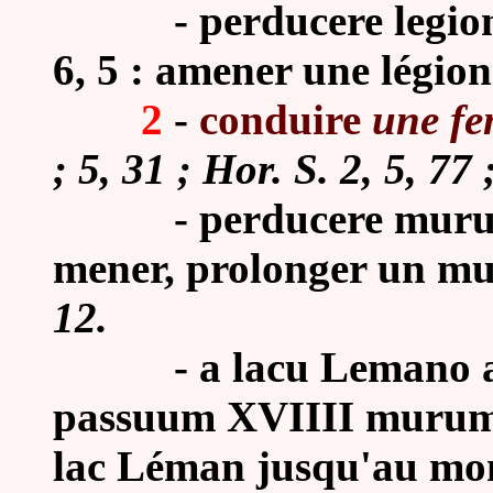
-
perducere legio
6, 5 : amener une légion
2
-
conduire
une f
; 5, 31 ; Hor. S. 2, 5, 77 
-
perducere muru
mener, prolonger un 
12.
- a lacu Lemano ad
passuum XVIIII murum p
lac Léman jusqu'au mont