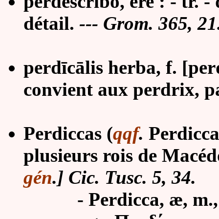
perdescrībo, ĕre : - tr. 
détail.
--- Grom. 365, 21
perdīcālis herba, f. [per
convient aux perdrix, pa
Perdiccas (
qqf
.
Perdicca)
plusieurs rois de Macéd
gén
.] Cic. Tusc. 5, 34.
-
Perdicca, æ, m.