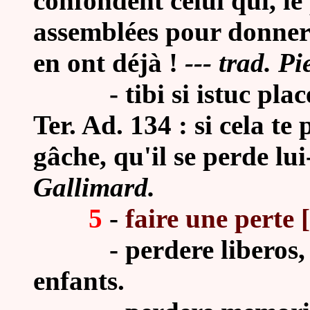
confondent celui qui, le
assemblées pour donner 
en ont déjà !
--- trad. P
-
tibi si istuc pla
Ter. Ad. 134 : si cela te p
gâche, qu'il se perde lu
Gallimard.
5
-
faire une perte [
-
perdere liberos,
enfants.