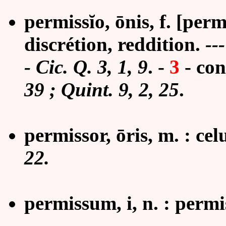
permissĭo, ōnis, f. [perm
discrétion, reddition.
--
- Cic. Q. 3, 1, 9
. -
3
- con
39 ; Quint. 9, 2, 25
.
permissor, ōris, m. : ce
22.
permissum, i, n. : permi