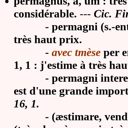
permagnus, a, um : très
considérable.
---
Cic. Fi
- permagni (s.-ent. pr
très haut prix.
-
avec tmèse
per e
1, 1 : j'estime à très hau
- permagni
intere
est d'une grande impor
16, 1.
- (æstimare, vendere)