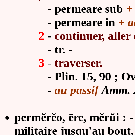
-
permeare sub
+
- permeare in
+ a
2
-
continuer, aller
- tr. -
3
-
traverser.
-
Plin. 15, 90 ; Ov
-
au passif
Amm. 2
permĕrĕo, ēre, mĕrŭi : - 
militaire jusqu'au bout.