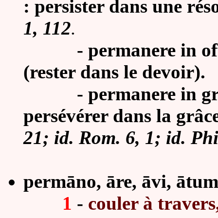
: persister dans une rés
1, 112
.
- permanere in officio
(rester dans le devoir).
-
permanere in gra
persévérer dans la grâc
21; id. Rom. 6, 1; id. Phil
perm
ā
no, āre, āvi, ātum 
1
-
couler à travers,