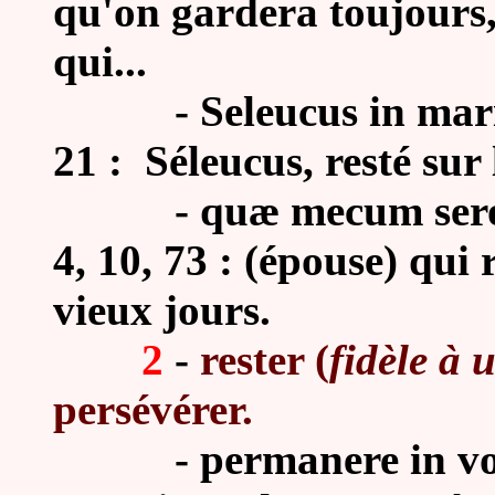
qu'on gardera toujours,
qui...
-
Seleucus in mar
21 : Séleucus, resté sur 
-
quæ mecum seros
4, 10, 73 : (épouse) qui
vieux jours.
2
-
rester (
fidèle
à 
persévérer.
-
permanere in vo