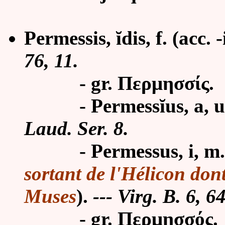
Permessis, ĭdis, f. (acc.
76, 11.
- gr.
Περμησσίς.
- Permess
ĭ
us, a, 
Laud. Ser. 8.
- Permessus, i, m. :
sortant de l'Hélicon don
Muses
).
--- Virg. B. 6, 6
- gr. Περμησσός.