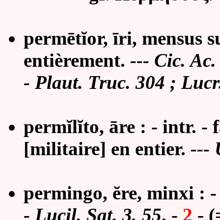
perm
ē
t
ĭ
or, īri, mensus s
entièrement.
--- Cic. Ac.
- Plaut. Truc. 304 ; Lucr
permĭlĭto,
ā
re : - intr. 
[militaire] en entier.
--- 
permingo, ĕre, minxi : -
- Lucil. Sat. 3, 55
.
-
2
- (