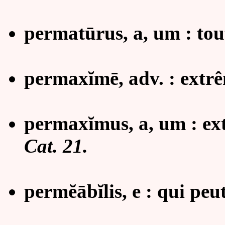
permat
ū
rus, a, um : tou
permaxĭmē, adv. : ext
permaxĭmus, a, um : ex
Cat. 21.
permĕāb
ĭ
lis, e : qui pe