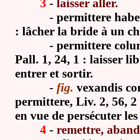
3
-
laisser aller.
-
permittere habe
: lâcher la bride à un ch
-
permittere colu
Pall. 1, 24, 1 : laisser 
entrer et sortir.
-
fig.
vexandis co
permittere, Liv. 2, 56, 2
en vue de persécuter les
4
-
remettre, aband