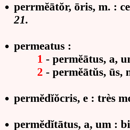
perrmĕātŏr, ōris, m. : ce
21.
permeatus :
1
-
permĕātus, a, u
2
-
permĕātŭs, ūs, 
permĕdĭŏcris, e : très 
perm
ĕ
dĭtātus, a, um : b