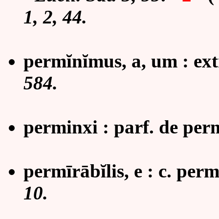
1, 2, 44.
perm
ĭ
n
ĭ
mus, a, um : ex
584.
perminxi : parf. de per
permīrābĭlis, e : c. per
10.