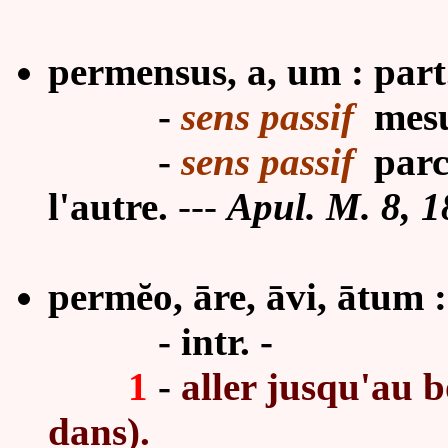
permensus, a, um : part
-
sens passif
mes
-
sens passif
parco
l'autre.
---
Apul. M. 8, 18
permĕo, āre, āvi, ātum 
- intr. -
1
-
aller jusqu'au b
dans).