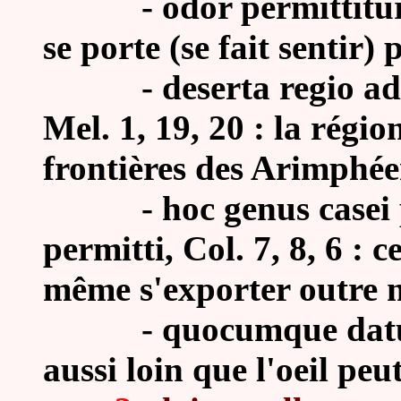
-
odor permittitur
se porte (se fait sentir) 
-
deserta regio a
Mel. 1, 19, 20 : la régi
frontières des Arimphée
- h
oc genus casei
permitti, Col. 7, 8, 6 : 
même s'exporter outre 
-
quocumque datur 
aussi loin que l'oeil peu