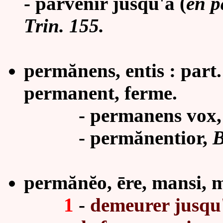
- parvenir jusqu'à (
en p
Trin. 155.
permănens, entis : part
permanent, ferme.
- permanens vox, Cic
-
permănen
tior,
B
permănĕo, ēre, mansi, m
1
-
demeurer jusqu'à