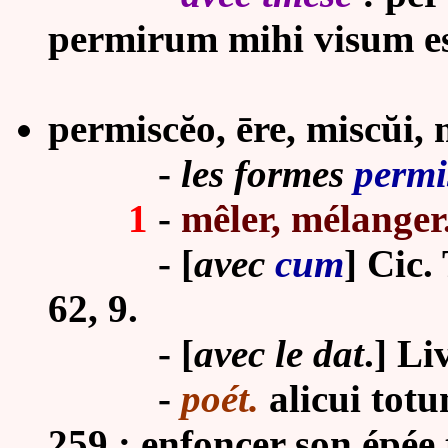
permirum mihi visum es
permiscĕo, ēre, miscŭi, 
-
les formes
permi
1
-
mêler, mélanger
-
[
avec
cum
] Cic.
62, 9.
-
[
avec le dat
.] Li
-
poét.
alicui totu
259 : enfoncer son épée 