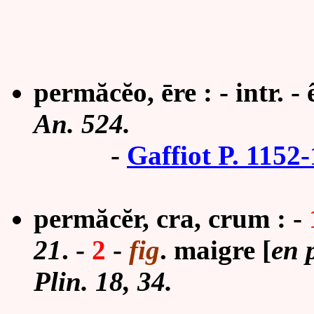
permăcĕo, ēre : - intr. -
An. 524.
-
Gaffiot P. 1152
permăcĕr, cra, crum :
-
21
.
-
2
-
fig
. maigre [
en p
Plin. 18, 34.