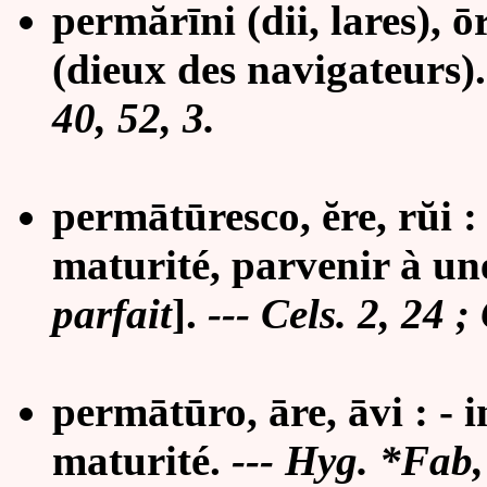
permărīni (dii, lares), ō
(dieux des navigateurs).
40, 52, 3.
permātūresco, ĕre, rŭi : 
maturité,
parvenir à un
parfait
].
--- Cels.
2, 24 ;
perm
ātū
ro,
āre,
āvi : - i
maturité.
--- Hyg. *Fab,