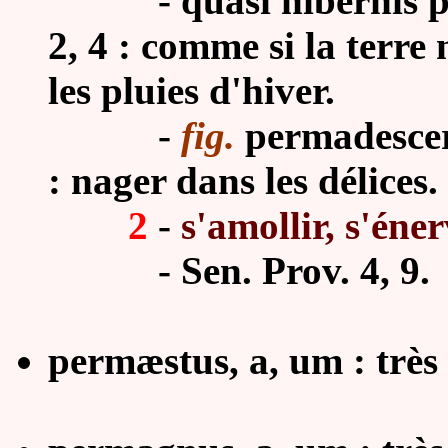
-
quasi hibernis p
2, 4 : comme si la terre
les pluies d'hiver.
-
fig.
permadescere
: nager dans les délices.
2
-
s'amollir, s'éner
- Sen. Prov. 4, 9.
permæstus, a, um : très 