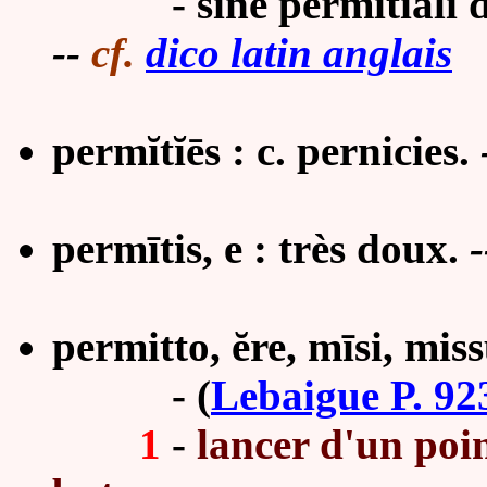
-
sine permitiali 
--
cf.
dico latin anglais
perm
ĭtĭē
s : c. pernicies.
perm
ī
tis, e : très doux.
-
permitto, ĕre, mīsi, missu
-
(
Lebaigue P. 92
1
-
lancer d'un poi