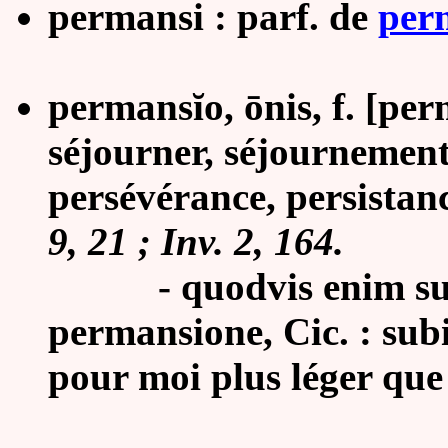
permansi : parf. de
per
permansĭo, ōnis, f. [per
séjourner, séjournemen
persévérance, persistan
9, 21 ; Inv. 2, 164.
- q
uodvis enim su
permansione, Cic. : subi
pour moi plus léger que 