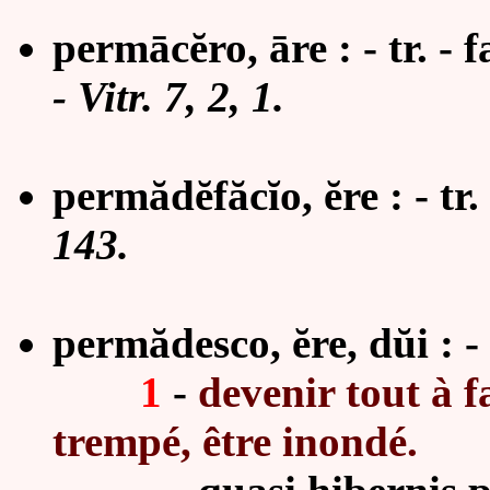
permāc
ĕ
ro, āre : - tr. 
-
Vitr. 7, 2, 1.
permădĕfăcĭo, ĕre : - tr.
143.
permădesco, ĕre, dŭi : - i
1
-
devenir tout à 
trempé, être inondé.