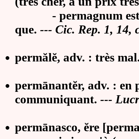
(très cher, à un prix très
-
permagnum es
que.
---
Cic. Rep. 1, 14
, 
permălĕ, adv. : très mal
permānantĕr, adv. : en 
communiquant
.
---
Lucr
permānasco, ĕre [perman