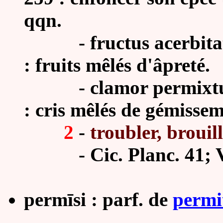
qqn.
-
fructus acerbita
: fruits mêlés d'âpreté.
-
clamor permixtus
: cris mêlés de gémissem
2
-
troubler, brouill
-
Cic. Planc. 41; V
permīsi : parf. de
permi