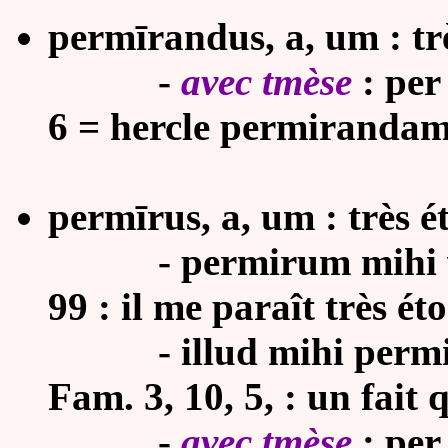
permīrandus, a, um : tr
-
avec tmèse
: per
6 = hercle permirandam
permīrus, a, um : très é
-
permirum mihi 
99 : il me paraît très é
-
illud mihi perm
Fam. 3, 10, 5, : un fait 
-
avec tmèse
: per