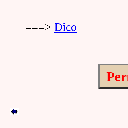
===>
Dico
Per