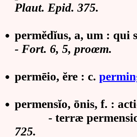
Plaut. Epid. 375.
perm
ĕ
dĭ
us, a, um : qui 
- Fort. 6,
5, proœm.
permēio,
ĕ
re : c.
permin
permensĭo, ōnis, f. : ac
- terræ permensio : 
725.