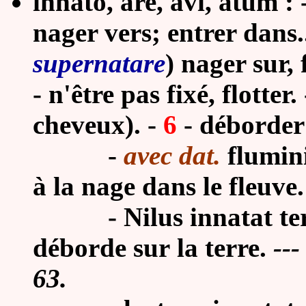
innāto, āre, āvi, ātum : - 
nager vers; entrer dans.
supernatare
) nager sur, 
- n'être pas fixé, flotter.
cheveux). -
6
- déborder 
-
avec dat.
flumini 
à la nage dans le fleuve
-
Nilus innatat ter
déborde sur la terre.
---
63.