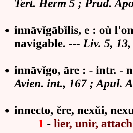
Tert. Herm 5 ; Prud. Apo
innāvĭgābĭlis, e : où l'o
navigable.
---
Liv. 5, 13,
innāvĭgo, āre : - intr. -
Avien. int., 167 ; Apul. A
innecto, ĕre, nexŭi, nexum
1
-
lier, unir, attac