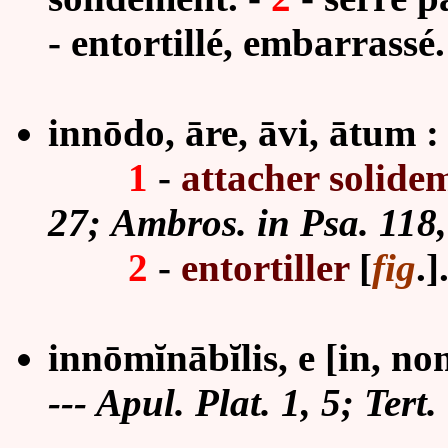
- entortillé, embarrassé.
innōdo, āre, āvi, ātum : 
1
-
attacher solide
27; Ambros. in Psa. 118,
2
-
entortiller
[
fig
.]
innōmĭnābĭlis, e
[in, no
---
Apul. Plat. 1, 5; Tert.