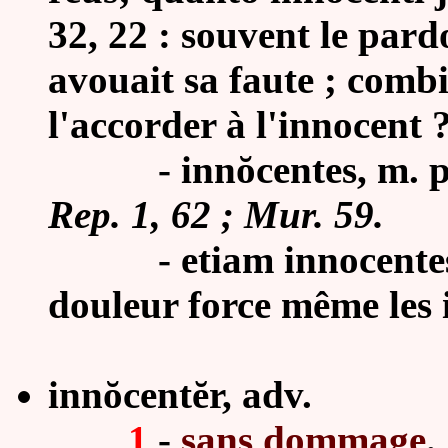
32, 22 : souvent le pard
avouait sa faute ; combi
l'accorder à l'innocent 
-
innŏcentes,
m. p
Rep. 1, 62 ; Mur. 59.
-
etiam innocentes
douleur force même les 
innŏcentĕr, adv.
1
-
sans dommage
.