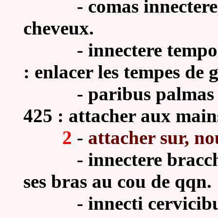
-
comas
innectere
che
veux.
-
innectere tempora
: enlacer les tempes de 
-
paribus palmas 
425 : attacher aux mains
2
-
attacher sur, no
-
innectere bracch
ses bras au cou de qqn.
-
innecti cervicib