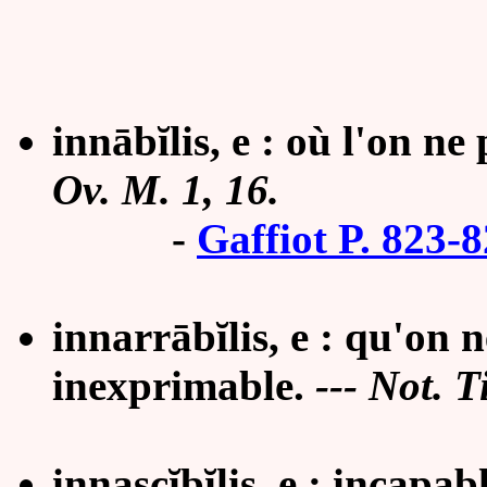
innābĭlis, e : où l'on ne
Ov.
M. 1, 16.
-
Gaffiot P. 823-
innarrābĭlis, e : qu'on 
inexprimable.
---
Not. Ti
innascĭbĭlis, e : incapab