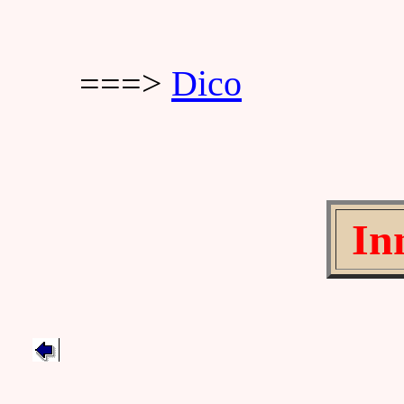
===>
Dico
Inn