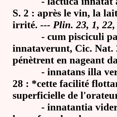
- lactuca innatat ac
S. 2 : après le vin, la l
irrité.
---
Plin.
23, 1, 22,
- cum pisciculi par
innataverunt, Cic. Nat. 
pénètrent en nageant da
- innatans illa verbor
28 : *cette facilité flott
superficielle de l'orateur
- innatantia videre