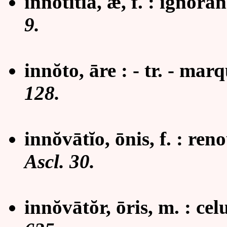
innōtĭtĭa, æ, f. :
ignoran
9.
innŏto, āre : - tr. -
marqu
128.
innŏvātĭo, ōnis, f. :
reno
Ascl. 30.
innŏvātŏr, ōris, m. : cel