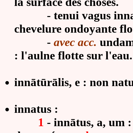
la surface des choses.
- tenui vagus innatat 
chevelure ondoyante flot
-
avec acc.
undam 
: l'aulne flotte sur l'eau
inn
ā
tūr
ā
lis, e : non nat
innatus :
1
- innātus, a, um :