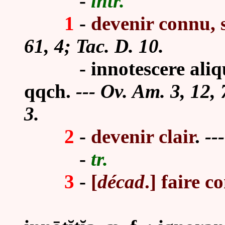
-
intr.
1
-
devenir connu, s
61, 4; Tac. D. 10.
-
innotescere aliq
qqch.
--- Ov. Am. 3, 12, 
3.
2
-
devenir clair
.
--
-
tr.
3
-
[
décad
.] faire c