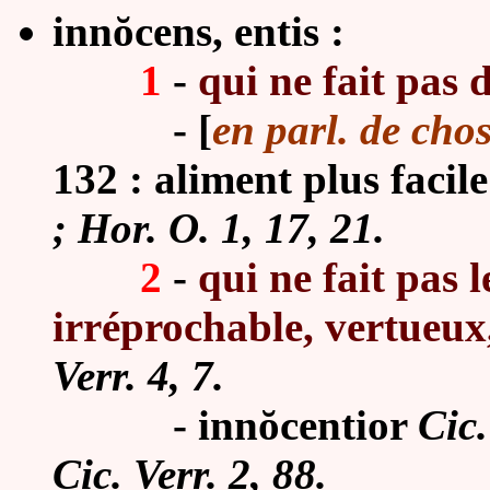
innŏcens, entis :
1
-
qui ne fait pas d
-
[
en parl. de cho
132 : aliment plus facile
; Hor. O. 1, 17, 21.
2
-
qui ne fait pas l
irréprochable, vertueux
Verr. 4, 7.
-
innŏcen
tior
Cic.
Cic. Verr. 2, 88.