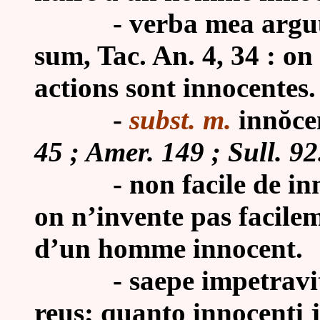
-
verba mea argu
sum, Tac. An. 4, 34 : on
actions sont innocentes
-
subst. m.
innŏce
45 ; Amer. 149 ; Sull. 92
-
non facile de in
on n’invente pas facile
d’un homme innocent.
-
saepe impetravi
reus; quanto innocenti j