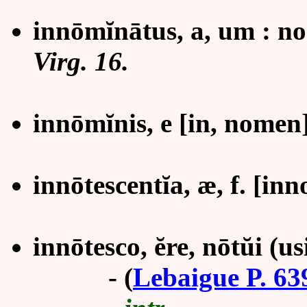
innōmĭnātus, a, um
: n
Virg. 16.
innōmĭnis, e
[in, nomen
innōtescentĭa, æ, f. [inn
innōtesco, ĕre, nōtŭi (us
-
(
Lebaigue P. 63