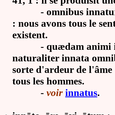
41, 1 : il se produisit 
-
omnibus innatum 
: nous avons tous le sen
existent.
-
quædam animi in
naturaliter innata omni
sorte d'ardeur de l'âme e
tous les hommes.
-
voir
innatus
.