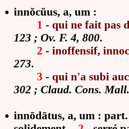
innŏcŭus, a, um :
1
-
qui ne fait pas 
123 ; Ov. F. 4, 800
.
2
-
inoffensif, inno
273
.
3
-
qui n'a subi a
302 ; Claud. Cons. Mall
innōdātus, a, um : part.
solidement. -
2
- serré p