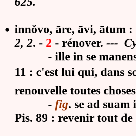
625.
innŏvo, āre, āvi, ātum : -
2, 2
.
-
2
-
rénover.
--- C
-
ille in se manen
11 : c'est lui qui, dan
renouvelle toutes choses
-
fig
. se ad suam
Pis. 89 : revenir tout 