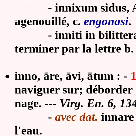
-
innixum sidus, A
agenouillé, c.
engonasi
.
-
inniti in bilitte
terminer par la lettre b.
inno, āre, āvi, ātum : -
naviguer sur; déborder 
nage.
---
Virg. En. 6, 134
-
avec dat.
innare 
l'eau.