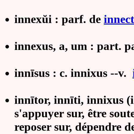
innexŭi : parf. de
innec
innexus, a, um : part. p
innīsus : c. innixus --v.
innītor, innīti, innixus (
s'appuyer sur, être soute
reposer sur, dépendre d