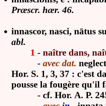
Præscr. hær. 46.
innascor, nasci, nātus su
abl.
1
-
naître dans, naî
-
avec dat.
neglect
Hor. S. 1, 3, 37 : c'est 
pousse la fougère qu'il f
- cf. Hor.
A. P. 24
-
avec
in
-
innata 