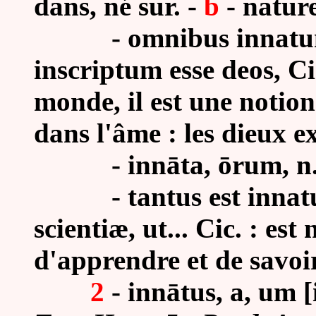
dans, né sur. -
b
- nature
- omnibus innatum e
inscriptum esse deos, Ci
monde, il est une notio
dans l'âme : les dieux ex
- innāta, ōrum, n. : C
- tantus est innatus 
scientiæ, ut... Cic. : es
d'apprendre et de savoir
2
- innātus, a, um [i