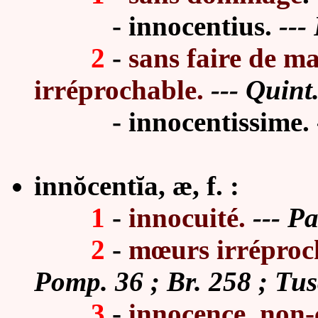
-
innocentius
.
---
2
-
sans faire de m
irréprochable
.
---
Quint.
-
innocentissime
.
innŏcentĭa, æ, f. :
1
-
innocuité
.
---
Pa
2
-
mœurs irréproch
Pomp. 36 ; Br. 258 ; Tus
3
-
innocence, non-