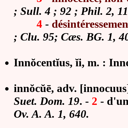
; Sull. 4 ; 92 ; Phil. 2, 1
4
-
désintéressement
; Clu. 95; Cæs. BG. 1, 40
Innŏcentĭus, ĭi, m. : I
innŏcŭē, adv. [innocuus
Suet. Dom. 19
. -
2
-
d'un
Ov. A. A. 1, 640.