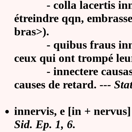
- colla lacertis innec
étreindre qqn, embrasser
bras>).
- quibus fraus innexa 
ceux qui ont trompé leur
- innectere causas mo
causes de retard.
---
Stat
innervis, e [in + nervus]
Sid. Ep. 1, 6.