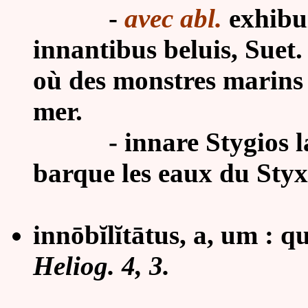
-
avec abl.
exhibu
innantibus beluis, Suet
où des monstres marins 
mer.
- innare Stygios lacus
barque les eaux du Styx
innōbĭlĭtātus, a, um : q
Heliog. 4, 3.