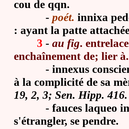
cou de qqn.
-
poét.
innixa pede
: ayant la patte attachée
3
-
au fig
.
entrelace
enchaînement de; lier à.
-
innexus conscien
à la complicité de sa mè
19, 2, 3;
Sen.
Hipp. 416
.
- fauces laqueo innec
s'étrangler, se pendre.