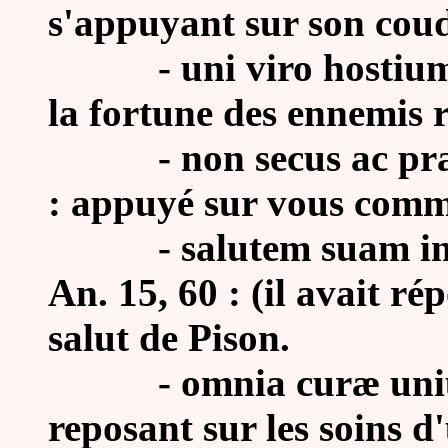
s'appuyant sur son cou
- uni viro hostium for
la fortune des ennemis 
-
non secus ac præ
: appuyé sur vous comme
- salutem suam incolu
An. 15, 60 : (il avait ré
salut de Pison.
-
omnia
curæ uniu
reposant sur les soins d'