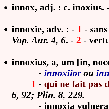
innox, adj. : c. inoxius.
innoxĭē, adv. : -
1
-
sans
Vop. Aur. 4, 6
. -
2
-
vert
innoxĭus, a, um [in, noc
-
innoxiior
ou
inn
1
-
qui ne fait pas d
6, 92; Plin. 8, 229.
- innoxia vulnera, Pl