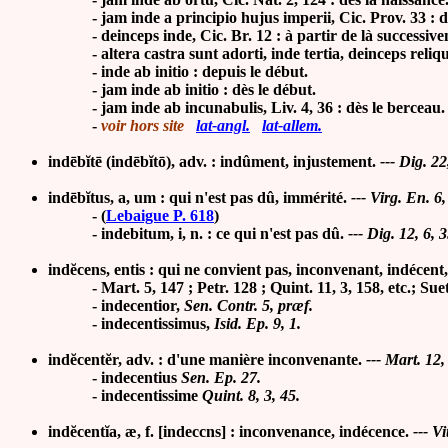
-
jam inde a principio hujus imperii, Cic. Prov. 33 : 
-
deinceps inde, Cic. Br. 12 : à partir de là successiv
- altera castra sunt adorti, inde tertia, deinceps reliqua,
- inde ab initio : depuis le début.
- jam inde ab initio : dès le début.
- jam inde ab incunabulis, Liv. 4, 36 : dès le berceau.
-
voir hors site
lat-angl.
lat-allem.
indēbĭtē (indēbĭtō), adv. : indûment, injustement.
---
Dig. 22,
indēbĭtus, a, um : qui n'est pas dû, immérité.
---
Virg. En. 6,
-
(
Lebaigue P. 618
)
- indebitum, i, n. : ce qui n'est pas dû.
---
Dig. 12, 6, 3
indĕcens, entis : qui ne convient pas, inconvenant, indécent
-
Mart. 5, 147 ; Petr. 128 ; Quint. 11, 3, 158, etc.; Suet
- indecen
tior,
Sen. Contr. 5, præf.
- indecent
issimus,
Isid. Ep. 9, 1.
indĕcentĕr, adv. : d'une manière inconvenante.
---
Mart. 12, 
- indecen
tius
Sen. Ep. 27.
- indecent
issime
Quint. 8, 3, 45.
indĕcentĭa, æ, f. [indeccns] : inconvenance, indécence.
---
Vi