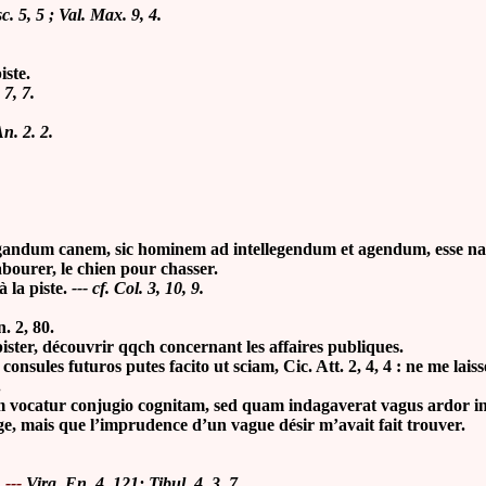
c. 5,
5 ; Val. Max. 9, 4.
iste.
7, 7.
n. 2. 2.
andum canem, sic hominem ad intellegendum et agendum, esse n
abourer, le chien pour chasser.
à la piste.
--- cf. Col. 3, 10, 9.
n.
2, 80.
épister, découvrir qqch concernant les affaires publiques.
les futuros putes facito ut sciam, Cic. Att. 2, 4, 4 : ne me laiss
.
m vocatur conjugio cognitam, sed quam indagaverat vagus ardor i
ge, mais que l’imprudence d’un vague désir m’avait fait trouver.
.
---
Virg. En. 4, 121; Tibul. 4, 3, 7.