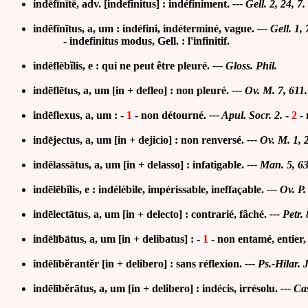
indēfīnītē, adv. [indefinitus] :
indéfiniment
.
---
Gell. 2, 24, 7.
indēfīnītus, a, um :
indéfini, indéterminé, vague
.
---
Gell. 1, 
- indefinitus modus, Gell. : l'infinitif.
indēflēbĭlis, e :
qui ne peut être pleuré.
--- Gloss. Phil.
indēflētus, a, um
[in + defleo] : non pleuré
.
---
Ov. M. 7, 611.
indēflexus, a, um :
-
1
-
non détourné.
--- Apul. Socr. 2.
-
2
-
indējectus, a, um [in + dejicio] :
non renversé.
--- Ov. M. 1, 
indēlassātus, a, um [in + delasso] :
infatigable
.
---
Man. 5, 63
indēlēbĭlis, e : indélébile, impérissable, ineffaçable.
---
Ov. P.
indēlectātus, a, um [i
n + delec
to] : contrarié, fâché.
--- Petr. 
indēlībātus, a, um [in + delibatus] : -
1
- non entamé, entier, 
ind
ēlī
bĕrantĕr [in + delibero] : sans réflexion.
--- Ps.-Hilar. 
indēlībĕrātus, a, um [in + delibero] :
indécis, irrésolu
.
---
Cas