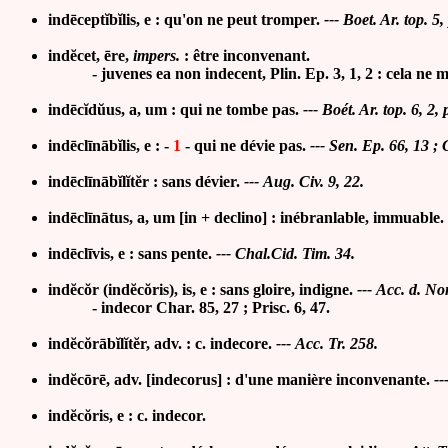
indēceptĭbĭlis, e :
qu'on ne peut tromper
.
---
Boet. Ar. top. 5,
indĕcet, ēre,
impers.
:
être inconvenant.
-
juvenes ea non indecent, Plin. Ep. 3, 1, 2 : cela ne m
indēcĭdŭus, a, um :
qui ne tombe pas
.
---
Boét. Ar. top. 6, 2, 
indēclīnābĭlis, e : -
1
-
qui ne dévie pas
.
---
Sen. Ep. 66, 13 ; G
ind
ēclīnābĭ
l
ĭ
t
ĕ
r : sans dévier
.
---
Aug. Civ. 9, 22.
indēclīnātus, a, um [in + declino] : inébranlable, immuable
.
ind
ēclī
vis, e : sans pente.
--- Chal.Cid. Tim. 34.
indĕcŏr (indĕcŏris), is, e :
sans gloire, indigne
.
---
Acc. d. Non
-
indecor Char. 85, 27 ;
Prisc. 6, 47.
indĕcŏrābĭlĭtĕr, adv. : c. indecore.
---
Acc. Tr. 258.
indĕcōrē, adv. [indecorus] :
d'une manière inconvenante
.
--
indĕcŏris, e : c. indecor.