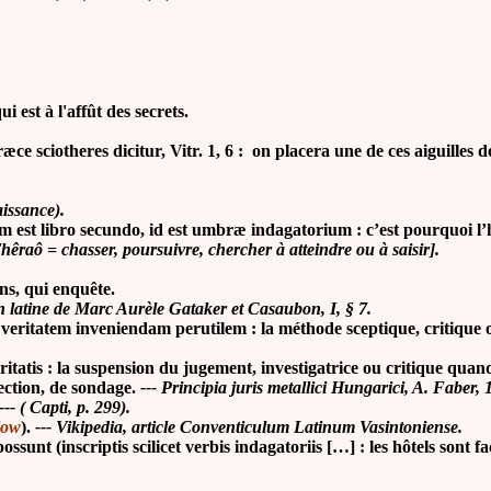
est à l'affût des secrets.
r
æ
ce sciotheres dicitur, Vitr. 1, 6 : on placera une de ces aiguille
issance).
 est libro secundo, id est umbræ indagatorium : c’est pourquoi l’
êraô = chasser, poursuivre, chercher à atteindre ou à saisir].
ns, qui enquête.
on latine de Marc Aurèle Gataker et Casaubon, I, § 7.
itatem inveniendam perutilem : la méthode sceptique, critique ou e
ritatis : la suspension du jugement, investigatrice ou critique quand
pection, de sondage.
--- Principia juris metallici Hungarici, A. Faber, 
--- ( Capti, p. 299).
low
).
--- Vikipedia, article Conventiculum Latinum Vasintoniense.
unt (inscriptis scilicet verbis indagatoriis […] : les hôtels sont faci