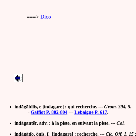
===>
Dico
indāgābĭlis, e [indagare]
: qui
recherche.
--- Grom. 394, 5.
-
Gaffiot P. 802-804
---
Lebaigue P. 617
.
indāgantĕr, adv. : à la piste, en suivant la piste.
--- Col.
indāgātĭo, ōnis, f.
[indagare]
: recherche
.
---
Cic. Off. 1, 15 