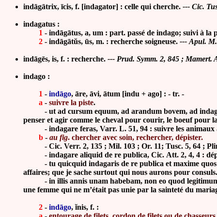
indāgātrix, īcis, f. [indagator] :
celle qui cherche
.
---
Cic. Tus
indagatus :
1
- indāgātus, a, um : part. passé de indago; suivi à la p
2
- indāgātŭs, ūs, m. : recherche soigneuse.
---
Apul. M. 
indāgēs, is, f. :
recherche.
--- Prud. Symm. 2, 845 ; Mamert. A
indago :
1
-
indāgo
, āre, āvi, ātum [indu + ago] : - tr. -
a
-
suivre la piste
.
-
ut ad cursum equum, ad arandum bovem, ad indag
penser et agir comme le cheval pour courir, le boeuf pour l
-
indagare feras, Varr. L. 51, 94 : suivre les animaux 
b
-
au fig
. chercher avec soin, rechercher,
dépister.
-
Cic. Verr. 2, 135 ; Mil. 103 ; Or. 11; Tusc. 5, 64 ; Pli
- indagare
aliquid de re publica, Cic.
Att. 2, 4, 4 : d
- tu quicquid indagaris de re publica et maxime quos consu
affaires; que je sache surtout qui nous aurons pour consuls
-
in illis annis unam habebam, non eo quod legitimu
une femme qui ne m’était pas unie par la sainteté du maria
2
-
indāgo
, ĭnis, f. :
a
-
entourage de filets, cordon de filets ou de chasseurs