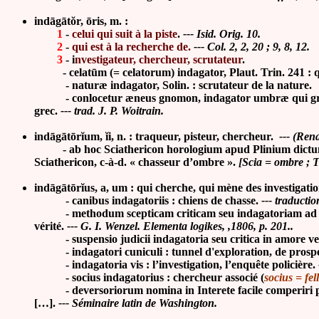
indāgātŏr, ōris, m. :
1
-
celui qui suit à la piste
.
---
Isid.
Orig. 10.
2
-
qui est à la recherche de
.
---
Col. 2, 2, 20 ; 9, 8, 12.
3
-
i
nvestigateur, chercheur, scrutateur
.
- celatūm (= celatorum) indagator, Plaut. Trin. 241 : qui 
- naturæ indagator, Solin. : scrutateur de la nature.
-
conlocetur
æ
neus gnomon, indagator umbr
æ
qui g
grec.
--- trad. J. P. Woitrain.
indāgātōr
ĭ
um,
ĭ
i,
n. : traqueur, pisteur, chercheur.
--- (Rena
-
ab hoc Sciathericon horologium apud Plinium dictum
Sciathericon, c-à-d. « chasseur d’ombre ».
[Scia = ombre ; Th
indāgātōr
ĭ
us, a, um : qui cherche, qui mène des investigatio
-
canibus indagatoriis : chiens de chasse.
--- traducti
-
methodum scepticam criticam seu indagatoriam ad ver
vérité.
--- G. I. Wenzel. Elementa logikes, ,1806, p. 201..
-
suspensio judicii indagatoria seu critica in amore ve
-
indagatori cuniculi : tunnel d'exploration, de pros
- indagatoria vis : l’investigation, l’enquête policière.
-
socius indagatorius : chercheur associé (
socius = fel
-
deversoriorum nomina in Interete facile comperiri poss
[…].
--- Séminaire latin de Washington.