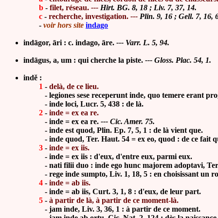
b
-
filet, réseau.
---
Hirt. BG. 8, 18 ; Liv. 7, 37, 14.
c
-
recherche, investigation.
---
Plin. 9, 16 ; Gell. 7, 16, 
-
voir hors site
indago
indāgor, āri : c. indago, āre.
---
Varr. L. 5, 94.
indāgus, a, um :
qui cherche la piste
.
---
Gloss. Plac. 54, 1.
indĕ :
1
-
delà, de ce lieu.
-
legiones sese receperunt inde, quo temere erant progr
-
inde loci, Lucr. 5, 438 : de là.
2
-
inde = ex ea re.
-
inde = ex ea re.
--- Cic. Amer. 75.
-
inde est quod, Plin. Ep. 7, 5,
1 : de là vient que.
-
inde quod, Ter. Haut. 54 = ex eo, quod : de ce fait 
3
-
inde =
ex iis.
- inde = ex iis :
d'eux, d'entre eux, parmi eux.
-
nati filii duo : inde ego hunc majorem adoptavi, Ter. 
- rege inde sumpto, Liv. 1, 18, 5 : en choisissant un roi 
4
-
inde = ab iis.
- inde = ab iis,
Curt.
3, 1, 8 : d'eux, de leur part
.
5
-
à partir de là, à partir de ce moment-là.
-
jam inde, Liv. 3, 36, 1 : à partir de ce moment.
-
jam inde ab ortu, Cic. Nat.
2, 124 : dès la naissance