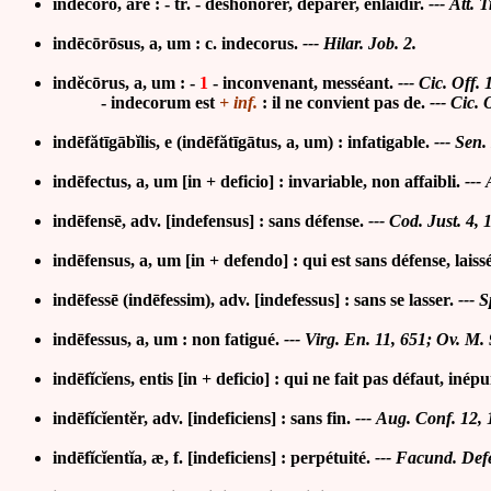
indĕcŏro, āre : - tr. - déshonorer, déparer, enlaidir
.
--- Att. T
indēcōrōsus, a, um : c. indeco
rus.
--- Hilar. Job. 2.
indĕcōrus, a, um : -
1
-
inconvenant, messéant.
--- Cic. Off. 
- indecorum est
+ inf.
: il ne convient pas de.
---
Cic. 
indēfătīgābĭlis, e (indēfătīgātus, a, um) : infatigable.
---
Sen. 
indēfectus, a, um [
in + deficio] : invariable, non affaibli
.
---
indēfensē, adv.
[indefensus] : sans défense.
--- Cod. Just. 4, 1
indēfensus, a, um [in + defendo] : qui est sans défense, lais
indēfessē (indēfessim), adv. [indefessus] :
sans se lasser.
--- S
indēfessus, a, um : non fatigué
.
---
Virg. En. 11, 651; Ov. M. 
indēfĭcĭens, entis [in + deficio] : qui ne fait pas défaut,
inépu
indēfĭcĭentĕr, adv. [indeficiens] :
sans fin
.
---
Aug. Conf. 12, 
ind
ēfĭcĭ
ent
ĭ
a, æ, f. [indeficiens] : perpétuité.
--- Facund. Defe