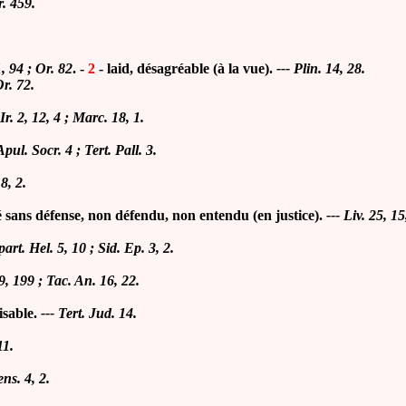
r. 459.
1, 94 ; Or. 82
. -
2
- laid, désagréable (à la vue).
--- Plin. 14, 28.
Or. 72.
Ir. 2, 12, 4 ; Marc. 18, 1.
Apul. Socr. 4 ; Tert. Pall. 3.
8, 2.
sé sans défense, non défendu, non entendu (en justice).
---
Liv.
25, 15
part. Hel. 5, 10 ; Sid. Ep. 3, 2.
9, 199 ; Tac. An. 16, 22.
isable
.
---
Tert. Jud. 14.
11.
ns. 4, 2.