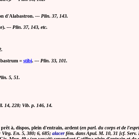
gion d'Alabastron.
--- Plin. 37, 143.
e).
--- Plin. 37, 143, etc.
2.
abastrum =
stibi
.
--- Plin. 33, 101.
Plin. 5, 51.
il. 14, 228; Vib. p. 146, 14.
, prêt à, dispos, plein d'entrain, ardent (
en parl. du corps et de l'espri
; Virg. En. 5, 380; 6, 685;
alacer
fém. dans Apul. M. 10, 31 [cf. Serv. 
c. Mur. 49 : (on voyait) cependant Catilina plein d'entrain et de g