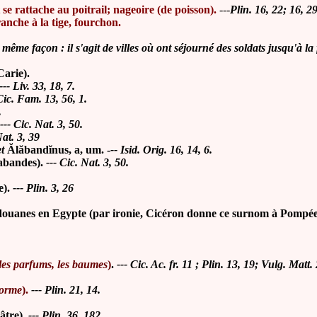
se rattache au poitrail; nageoire (de poisson).
---
Plin. 16, 22; 16, 29
ranche à la tige, fourchon.
ême façon : il s'agit de villes où ont séjourné des soldats jusqu'à la f
Carie).
--- Liv. 33, 18, 7.
Cic. Fam. 13, 56, 1.
.
--- Cic. Nat. 3, 50.
Nat. 3, 39
et
Ălăban
dĭnus, a, um. -
-- Isid. Orig. 16, 14, 6.
abandes).
--- Cic. Nat. 3, 50.
e).
--- Plin. 3, 26
 douanes en Egypte (par ironie, Cicéron donne ce surnom à Pompée
 les parfums, les baumes
)
.
--- Cic. Ac. fr. 11 ; Plin. 13, 19; Vulg. Matt.
forme
).
--- Plin. 21, 14.
âtre).
--- Plin. 36, 182.