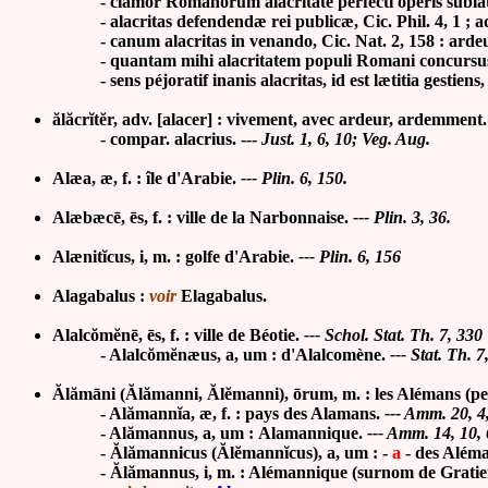
- clamor Romanorum alacritate perfecti operis sublatus, L
-
alacritas defendendæ rei publicæ, Cic. Phil. 4, 1 ; a
-
canum alacritas in venando, Cic. Nat. 2, 158 : ardeu
-
quantam mihi alacritatem populi Romani concursus a
-
sens péjoratif inanis alacritas, id est lætitia gestien
ălăcrĭtĕr, adv. [alacer] : vivement, avec ardeur, ardemment.
- compar. alacrius. ---
Just. 1, 6, 10; Veg. Aug.
Alæa, æ, f. : île d'Arabie.
--- Plin. 6, 150.
Alæbæcē, ēs, f. : ville de la Narbonnaise.
--- Plin. 3, 36.
Alænitĭcus, i, m. : golfe d'Arabie.
--- Plin. 6, 156
Alagabalus :
voir
Elagabalus.
Alalcŏmĕnē, ēs, f. : ville de Béotie.
--- Schol. Stat. Th. 7, 330
-
Alalcŏmĕ
næus, a, um : d'Alalcomène.
--- Stat. Th. 7
Ălămāni (Ălămanni, Ălĕmanni), ōrum, m. : les Alémans (p
-
Alămannĭa, æ, f. : pays des Alamans.
--- Amm. 20, 4
-
Alăman
nus, a, um : Alamannique.
--- Amm. 14, 10, 6
- Ălămannicus (Ălĕmannĭcus), a, um : -
a
- des Aléma
- Ălămannus, i, m. : Alémannique (surnom de Gratien,