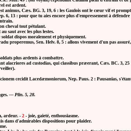
el est ardent.
t animus, Cæs. BG. 3, 19, 6 : les Gaulois ont le cœur vif et promp
p. 6, 13 : pour que tu aies encore plus d'empressement à défendre 
entrain.
on cheval tout pétulant.
t au saut avec les plus lestes.
 le soldat dispos moralement et physiquement.
radu properemus, Sen. Helv. 8, 5 : allons vivement d'un pas assuré, 
dats plus ardents à combattre.
acriores ad custodias, qui classibus præerant, Cæs. BC. 3, 25 : p
veiller).
m cecidit Lacedæmoniorum, Nep. Paus. 2 : Pausanias, s'étant donn
ges.
--- Plin. 5, 28.
n, ardeur. -
2
- joie, gaieté, enthousiasme.
s dans d'admirables dispositions pour plaider.
sme.