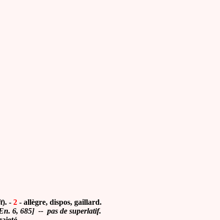
t
). -
2
- allègre, dispos, gaillard.
En. 6, 685] -- pas de superlatif.
aieté.