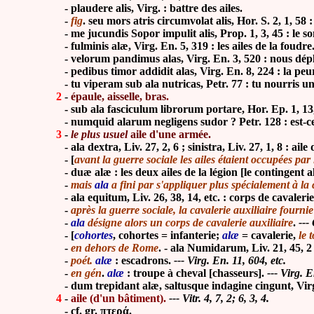
- plaudere alis, Virg. : battre des ailes.
-
fig
. seu mors atris circumvolat alis, Hor. S. 2, 1, 58 
- me jucundis Sopor impulit alis, Prop. 1, 3, 45 : le som
-
fulminis alæ, Virg. En. 5, 319 : les ailes de la foudre
-
velorum pandimus alas, Virg. En. 3, 520 : nous déplo
- pedibus timor addidit alas, Virg. En. 8, 224 : la peur l
- tu viperam sub ala nutricas, Petr. 77 : tu nourris une
2
-
épaule, aisselle, bras
.
-
sub ala fasciculum librorum portare, Hor. Ep. 1, 13,
- numquid alarum negligens sudor ? Petr. 128 : est-ce, p
3
-
le plus usuel
aile d'une armée.
-
ala dextra, Liv. 27, 2, 6 ; sinistra, Liv. 27, 1, 8 : aile
-
[
avant la guerre sociale les ailes étaient occupées par l
- duæ alæ :
les deux ailes de la légion [le contingent al
-
mais
ala
a fini par s'appliquer plus spécialement à la 
-
ala equitum, Liv. 26, 38, 14, etc. : corps de cavalerie 
-
après la guerre sociale, la cavalerie auxiliaire fournie
-
ala
désigne alors un corps de cavalerie auxiliaire
.
---
-
[
cohortes
, cohortes = infanterie;
alæ
= cavalerie,
le 
-
en dehors de Rome
. - ala Numidarum, Liv. 21, 45, 
-
poét.
alæ
: escadrons.
--- Virg. En. 11, 604, etc.
-
en gén
.
alæ
: troupe à cheval [chasseurs].
--- Virg. 
- dum trepidant alæ, saltusque indagine cingunt, Virg. En. 4
4
-
aile (d'un bâtiment).
--- Vitr. 4, 7, 2; 6, 3, 4.
- cf. gr. πτερά.