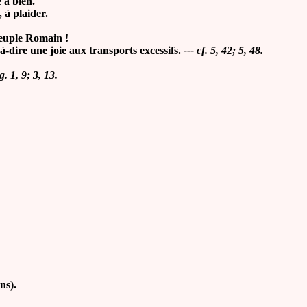
 à bien.
 à plaider.
peuple Romain !
t-à-dire une joie aux transports excessifs.
--- cf. 5, 42; 5, 48.
. 1, 9; 3, 13.
ns).