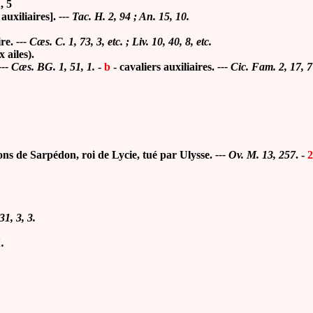
, 5
 auxiliaires].
--- Tac. H. 2, 94 ; An. 15, 10.
ire.
--- Cæs. C. 1, 73, 3, etc. ; Liv. 10, 40, 8, etc.
 ailes).
--- Cæs. BG. 1, 51, 1.
-
b
-
cavaliers auxiliaires.
--- Cic. Fam. 2, 17, 7 
ns de Sarpédon, roi de Lycie, tué par Ulysse.
--- Ov. M. 13, 257
.
-
2
1, 3, 3.
.