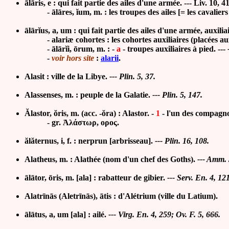
ālāris, e : qui fait partie des ailes d'une armée.
--- Liv. 10, 41
-
ālā
res,
ĭ
um, m. :
les troupes des ailes [= les cavaliers
ālārĭus, a, um : qui fait partie des ailes d'une armée, auxilia
- alariæ cohortes : les cohortes auxiliaires (placées aux
- ālārĭi, ōrum, m. :
-
a
-
troupes auxiliaires à pied. ---
-
voir hors site
:
alarii
.
Alasit : ville de la Libye.
--- Plin. 5, 37.
Alassenses, m. : peuple de la Galatie.
--- Plin. 5, 147.
Ălastor, ŏris, m. (acc. -ŏra) : Alastor. -
1
-
l'un des compagno
- gr. Ἀλάστωρ, ορος.
ălăternus, i, f. : nerprun [arbrisseau].
--- Plin. 16, 108.
Alatheus, m. : Alathée (nom d'un chef des Goths).
--- Amm. 3
ālātor, ōris, m. [ala] : rabatteur de gibier.
--- Serv. En. 4, 121
Alatrīnās (Aletrīnās), ātis : d'Alétrium (ville du Latium).
ālātus, a, um [ala] : ailé.
--- Virg. En. 4, 259; Ov. F. 5, 666.