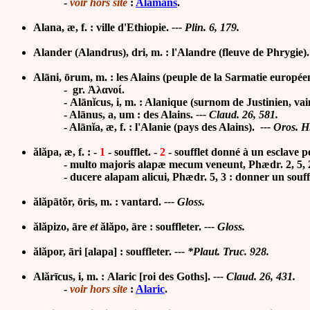
-
voir hors site
:
Alamans
.
Alana, æ, f. : ville d'Ethiopie.
--- Plin. 6, 179.
Alander (Alandrus), dri, m. : l'Alandre (fleuve de Phrygie).
Alāni, ōrum, m. : les Alains (peuple de la Sarmatie europée
- gr.
Ἀλανοί.
- Alānĭcus, i, m. : Alanique (surnom de Justinien, vain
- Alānus, a, um : des Alains.
--- Claud. 26, 581.
- Alānĭa, æ, f. : l'Alanie (pays des Alains).
--- Oros. Hi
ălă
pa, æ, f. : -
1
- soufflet. -
2
- soufflet donné à un esclave po
- multo majoris alapæ mecum veneunt, Phædr. 2, 5, 25 : 
- ducere alapam alicui, Phædr. 5, 3 : donner un souffl
ălăpātŏr, ōris, m. : vantard.
--- Gloss.
ălăpizo, āre
et
ălăpo, āre : souffleter.
--- Gloss.
ălăpor, āri [alapa] : souffleter.
--- *Plaut. Truc. 928.
Alărīcus, i, m. : Alaric [roi des Goths].
--- Claud. 26, 431.
-
voir hors site
:
Alaric
.