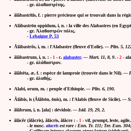
- gr. ἀλ
α
ϐαστρίτης.
ălăbastrītis, f. : pierre précieuse qui se trouvait dans la ré
Alăbastrōn oppidum, i, n. : la ville des Alabastres (en Egypt
- gr. Ἀλα
ϐ
αστρῶν πόλι
ς.
-
Lebaigue P. 53
Ălăbastrŏs, i, m. : l'Alabastre (fleuve d'Eolie).
--- Plin. 5, 12
ălăbastrum, i, n. : -
1
- c.
alabaster
.
--- Mart. 11, 8, 9
.
-
2
- al
- gr. ἀλάϐαστρον.
ălăbēta, æ, f. : espèce de lamproie (trouvée dans le Nil).
--- 
- gr. ἀλαϐής.
Alabi, orum, m. : peuple d'Ethiopie.
--- Plin. 6, 190.
Ălăbis, is (Ălăbōn, ōnis), m. : l'Alabis (fleuve de Sicile).
--- S
ălăbrum, i, n. [ala] :
dévidoir.
--- Isid. 19, 29, 2.
ălăcĕr (ălăcris), ălăcris, ălăcre : -
1
- vif, prompt, leste, agile
-
le masc.
alacris
est rare : Enn. Tr. 111; Ter. Eun. 304
-
Catilinam interea alacrem atque lætum (videbant), Ci