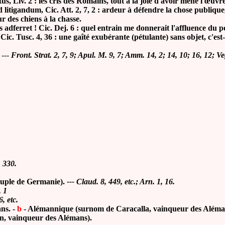
iv. 2 : les cris des Romains, tout à la joie d'avoir mené l'œuvre
d litigandum, Cic. Att. 2, 7, 2 : ardeur à défendre la chose publique,
r des chiens à la chasse.
dferret ! Cic. Dej. 6 : quel entrain me donnerait l'affluence du 
s, Cic. Tusc. 4, 36 : une gaîté exubérante (pétulante) sans objet, c'es
---
Front. Strat. 2, 7, 9; Apul. M. 9, 7; Amm. 14, 2; 14, 10; 16, 12; Veg
, 330.
euple de Germanie).
--- Claud. 8, 449, etc.; Arn. 1, 16.
, 1
, etc.
ns. -
b
- Alémannique (surnom de Caracalla, vainqueur des Aléma
 vainqueur des Alémans).