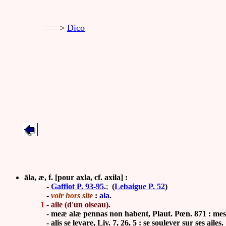
===>
Dico
āla, æ, f. [pour axla, cf. axila] :
-
Gaffiot P. 93-95
.
;
(
Lebaigue P. 52
)
-
voir hors site
:
ala
.
1
-
aile (d'un oiseau).
- meæ alæ pennas non habent, Plaut.
Pœn. 871
: mes
-
alis se levare, Liv. 7, 26, 5 : se soulever sur ses ailes.