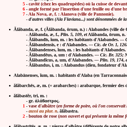
5
-
cavité (chez les quadrupèdes) où la cuisse de devant 
6
-
angle formé par l'insertion d'une feuille ou d'une b
7
-
Ala Nova, æ, f. : Alanova (ville de Pannonie).
-
d'autres villes (Ala Flaviana...) sont dénommées de la m
Ălăbanda, æ, f. (Ălăbanda, ōrum, n.) : Alabandes (ville de 
-
Alăbanda, æ, f.,
Plin. 5, 109
,
et
Alăbanda, ōrum, n.
- Ălăbandīs, ĭum, m. : les habitants d'Alabandes.
---
-
Ălăban
densis, e : d'Alabandes.
--- Cic. de Or. 1, 126
-
Ălăban
denses,
ĭ
um, m. : les habitants d'Alabandes.
-
Ălăban
dēus, a, um : d'Alabandes.
--- Cic. Br. 325; 
-
Ălăban
dĭcus, a, um, d'Alabandes.
--- Plin. 19, 174
,
- Ălăbandus, i, m. : Alabandus (dieu, fondateur d'Al
Alab
ā
nenses, ĭum, m. : habitants d'Alaba (en Tarraconnais
ălăbarchēs, æ, m. (= arabarches) : arabarque, fermier des
ălăbastĕr, tri, m. :
- gr. ἀλάϐαστρος.
1
-
vase d'albâtre (
en forme de poire, où l'on conservait
-
aussi au plur. n
. ălăbastra.
2
-
bouton de rose (
non ouvert et qui présente la même 
ălăbastrītēs, æ, m. : pierre d'albâtre (différente de notre alb