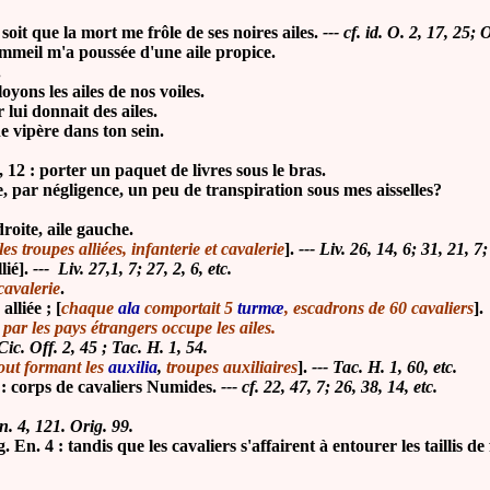
: soit que la mort me frôle de ses noires ailes.
--- cf. id. O. 2, 17, 25;
meil m'a poussée d'une aile propice.
.
yons les ailes de nos voiles.
ui donnait des ailes.
 vipère dans ton sein.
 12 : porter un paquet de livres sous le bras
.
ar négligence, un peu de transpiration sous mes aisselles?
 droite, aile gauche.
es troupes alliées, infanterie et cavalerie
].
--- Liv. 26, 14, 6; 31, 21, 7
lié].
--- Liv. 27,1, 7; 27, 2, 6, etc.
cavalerie
.
alliée ; [
chaque
ala
comportait 5
turmæ
, escadrons de 60 cavaliers
].
 par les pays étrangers occupe les ailes.
 Cic. Off. 2, 45 ; Tac. H. 1, 54.
tout formant les
auxilia
,
troupes auxiliaires
].
--- Tac. H. 1, 60, etc.
2 : corps de cavaliers Numides.
--- cf. 22, 47, 7; 26, 38, 14, etc.
En. 4, 121. Orig. 99.
 : tandis que les cavaliers s'affairent à entourer les taillis de f