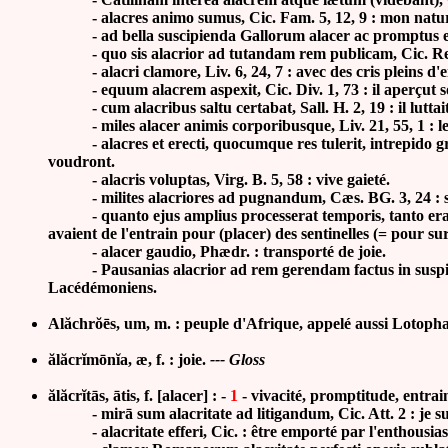
-
alacres animo sumus, Cic. Fam. 5, 12, 9 : mon natur
-
ad bella suscipienda Gallorum alacer ac promptus es
-
quo sis alacrior ad tutandam rem publicam, Cic. Re
-
alacri clamore, Liv. 6, 24, 7 : avec des cris pleins d'
-
equum alacrem aspexit, Cic. Div. 1, 73 : il aperçut s
-
cum alacribus saltu certabat, Sall. H. 2, 19 : il luttai
-
miles alacer animis corporibusque, Liv. 21, 55, 1 :
-
alacres et erecti, quocumque res tulerit, intrepido g
voudront.
-
alacris voluptas, Virg. B. 5, 58 : vive gaieté.
- milites alacriores ad pugnandum, Cæs. BG. 3, 24 : sol
- quanto ejus amplius processerat temporis, tanto erant al
avaient de l'entrain pour (placer) des sentinelles (= pour sur
- alacer gaudio, Phædr. : transporté de joie.
- Pausanias alacrior ad rem gerendam factus in suspicione
Lacédémoniens.
Alăchrŏēs, um, m. : peuple d'Afrique, appelé aussi Lotopha
ălăcrĭmōnĭa, æ, f. :
joie.
--- Gloss
ălăcrĭtās, ātis, f. [alacer] : -
1
- vivacité, promptitude, entrai
- mirā sum alacritate ad litigandum, Cic. Att. 2 : je sui
- alacritate efferi, Cic. : être emporté par l'enthousia