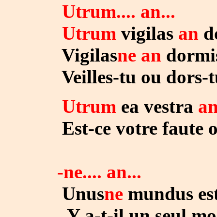
Utrum.... an...
Utrum
vigilas
an
d
Vigilas
ne an
dormi
Veilles-tu ou dors-t
Utrum
ea vestra
a
Est-ce votre faute ou
-ne.... an...
Unus
ne
mundus es
Y a-t-il un seul mond