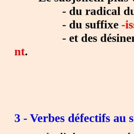
- du radical du p
- du suffixe
-i
- et des désinen
nt
.
3 - Verbes défectifs au 