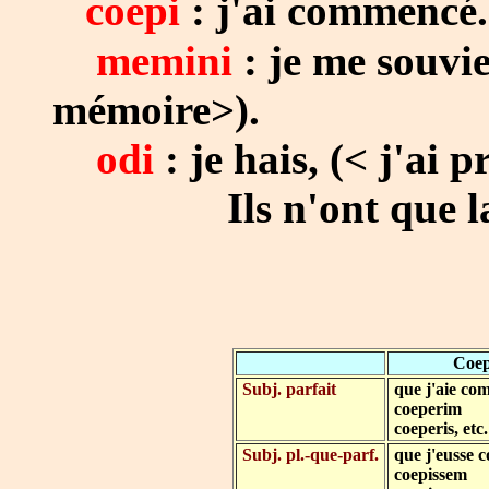
coepi
: j'ai commencé.
memini
: je me souvi
mémoire>).
odi
: je hais, (< j'ai p
Ils n'ont que la sé
Coe
Subj. parfait
que j'aie co
coeperim
coeperis, etc
Subj. pl.-que-parf.
que j'eusse
coepissem