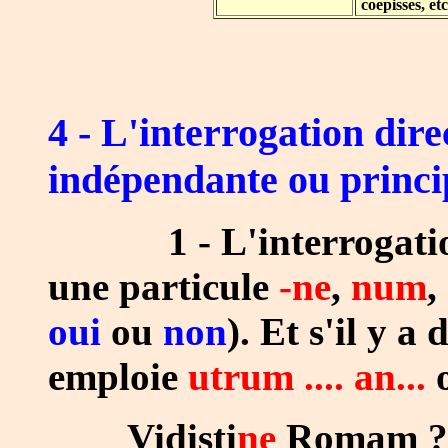
coepisses, etc
4 - L'interrogation dire
indépendante ou princi
1 - L'interrogation t
une particule
-ne
,
num
,
oui
ou
non
). Et s'il y a
emploie
utrum .... an...
Vidisti
ne
Romam ? -