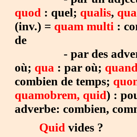
quod
: quel;
qualis
,
qua
(inv.) =
quam multi
: c
de
- par des adverbes
où;
qua
: par où;
quan
combien de temps;
quo
quamobrem, quid
) : p
adverbe: combien, com
Quid
vides ?