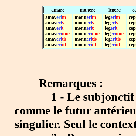
amare
monere
legere
c
amav
eri
m
monu
eri
m
leg
eri
m
cep
amav
eri
s
monu
eri
s
leg
eri
s
cep
amav
eri
t
monu
eri
t
leg
eri
t
cep
amav
eri
mus
monu
eri
mus
leg
eri
mus
cep
amav
eri
tis
monu
eri
tis
leg
eri
tis
cep
amav
eri
nt
monu
eri
nt
leg
eri
nt
cep
Remarques :
1 - Le subjonctif par
comme le futur antérieu
singulier. Seul le contex