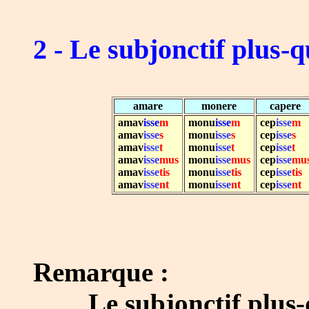
2 - Le subjonctif plus-q
amare
monere
capere
amav
isse
m
monu
isse
m
cep
isse
m
amav
isse
s
monu
isse
s
cep
isse
s
amav
iss
e
t
monu
isse
t
cep
isse
t
amav
isse
mus
monu
isse
mus
cep
isse
mu
amav
isse
tis
monu
isse
tis
cep
isse
tis
amav
isse
nt
monu
isse
nt
cep
isse
nt
Remarque :
Le subjonctif plus-que