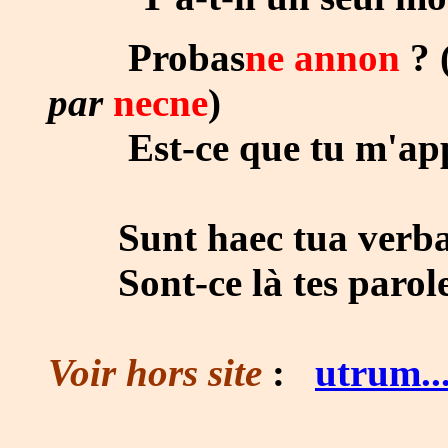
Probas
ne annon
? 
par
necne
)
Est-ce que tu m'appr
Sunt haec tua verb
Sont-ce là tes parole
Voir hors site
:
utrum....