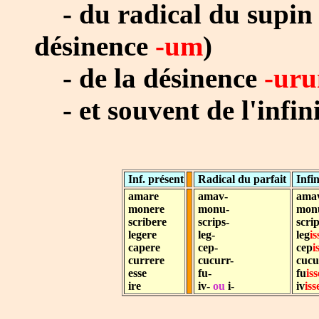
- du radical du supin (
désinence
-um
)
- de la désinence
-uru
- et souvent de l'infini
Inf. présent
Radical du parfait
Infin
amare
amav-
ama
monere
monu-
mon
scribere
scrips-
scrip
legere
leg-
leg
is
capere
cep-
cep
i
currere
cucurr-
cucu
esse
fu-
fu
iss
ire
iv-
ou
i-
iv
iss