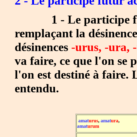
2 - Le participe futur ac
1 - Le participe futu
remplaçant la désinenc
désinences
-urus, -ura,
va faire, ce que l'on se 
l'on est destiné à faire.
entendu.
amat
urus
,
amat
ura
,
amat
urum