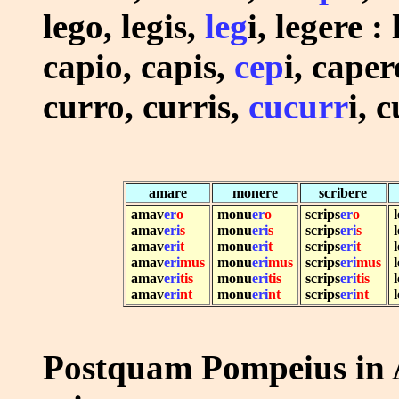
lego, legis,
leg
i, legere : 
capio, capis,
cep
i, caper
curro, curris,
cucurr
i, 
amare
monere
scribere
amav
er
o
monu
er
o
scrips
er
o
l
amav
eri
s
monu
eri
s
scrips
eri
s
l
amav
eri
t
monu
eri
t
scrips
eri
t
l
amav
eri
mus
monu
eri
mus
scrips
eri
mus
l
amav
eri
tis
monu
eri
tis
scrips
eri
tis
l
amav
eri
nt
monu
eri
nt
scrips
eri
nt
l
Postquam Pompeius in 