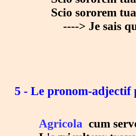
Scio sororem tuam 
----> Je sais que ta
5 - Le pronom-adjectif 
Agricola
cum ser