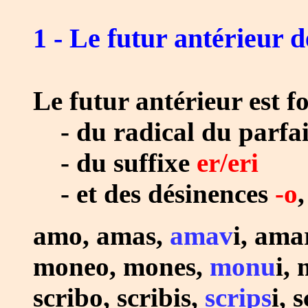
1 - Le futur antérieur de
Le futur antérieur est f
- du radical du parfai
- du suffixe
er/eri
- et des désinences
-o
amo, amas,
amav
i, ama
moneo, mones,
monu
i, 
scribo, scribis,
scrips
i, 