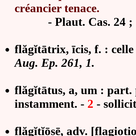
créancier tenace.
- Plaut. Cas. 24 ; Cic.
flăg
ĭ
t
ā
trix, īcis, f. : ce
Aug. Ep. 261, 1.
flăg
ĭ
tātus, a, um : part.
instamment. -
2
- sollici
flăg
ĭ
tĭ
ō
sē, adv. [flagioti