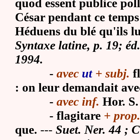
quod essent publice polli
César pendant ce temps
Héduens du blé qu'ils l
Syntaxe latine, p. 19; é
1994.
-
avec
ut
+ subj.
f
: on leur demandait avec
-
avec inf.
Hor. S. 
-
flagitare
+ prop.
que.
---
Suet. Ner. 44 ; C