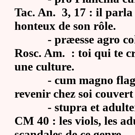
Tac. An. 3, 17 : il par
honteux de son rôle.
- præesse agro colend
Rosc. Am. : toi qui te c
une culture.
- cum magno flagiti
revenir chez soi couvert
-
stupra et adulte
CM 40 : les viols, les ad
scandales de ce genre.