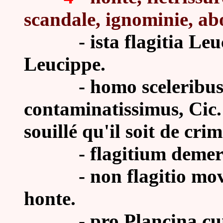
scandale, ignominie, ab
- ista flagitia Leucip
Leucippe.
-
homo sceleribus 
contaminatissimus, Cic.
souillé qu'il soit de cri
- flagitium demere, L
- non flagitio moveri,
honte.
- pro Plancina cum pu