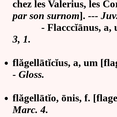
chez les Valerius, les Co
par son surnom
].
--- Juv
- Flaccc
ĭ
ā
nus, a,
3, 1.
flăgell
ā
tĭcĭus, a, um
[fla
- Gloss.
flăgellātĭo, ōnis, f. [flag
Marc. 4.