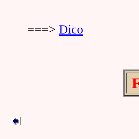
===>
Dico
F