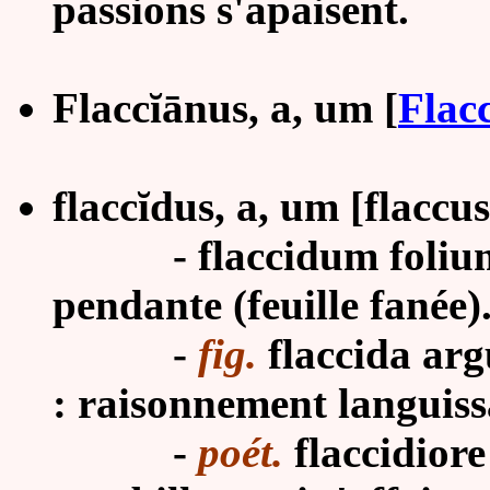
passions s'apaisent.
Flacc
ĭ
ā
nus, a, um [
Flac
flaccĭdus, a, um [flaccus
-
flaccidum folium
pendante (feuille fanée)
-
fig.
flaccida arg
: raisonnement languiss
-
poét.
flaccidiore