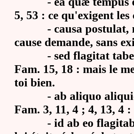
-
ea quæ tempus et
5, 53 : ce qu'exigent les
-
causa postulat, 
cause demande, sans exi
-
sed flagitat tabe
Fam. 15, 18 : mais le m
toi bien.
-
ab aliquo aliquid
Fam. 3, 11, 4 ; 4, 13, 4
- id ab eo flagitaba