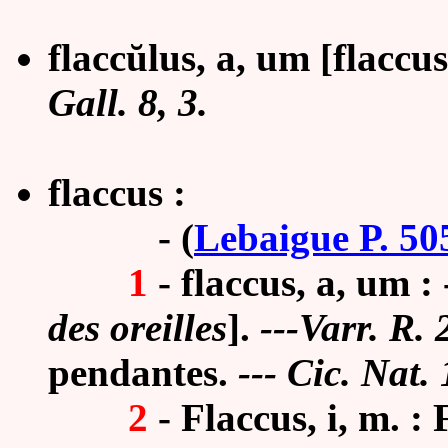
flacc
ŭ
lus, a, um [flaccu
Gall. 8, 3.
flaccus :
-
(
Lebaigue P. 50
1
- flaccus, a, um :
des oreilles
].
---Varr. R. 
pendantes.
--- Cic. Nat. 
2
- Flaccus, i, m. :