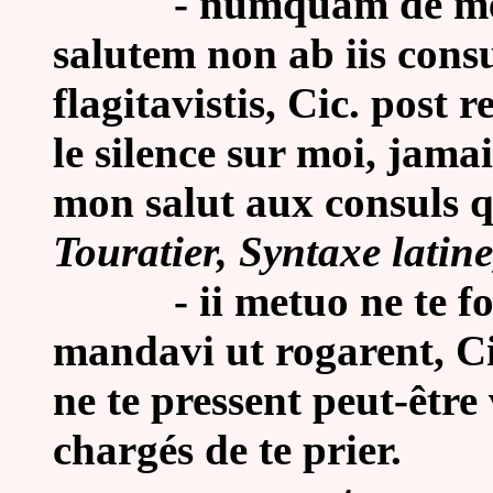
- numquam de me si
salutem non ab iis cons
flagitavistis, Cic. post 
le silence sur moi, jama
mon salut aux consuls q
Touratier, Syntaxe latine
-
ii metuo ne te f
mandavi ut rogarent, Cic
ne te pressent peut-être
chargés de te prier.