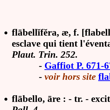
flābell
ĭ
fĕra, æ, f. [flabe
esclave qui tient l'évent
Plaut. Trin. 252.
-
Gaffiot P. 671-
-
voir hors site
fla
flābello, āre : - tr. - exc
Pall. 4.