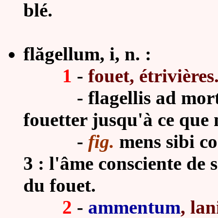
blé.
flăgellum, i, n. :
1
-
fouet, étrivières
-
flagellis ad mo
fouetter jusqu'à ce que 
-
fig.
mens sibi con
3 : l'âme consciente de s
du fouet.
2
-
ammentum
, lan