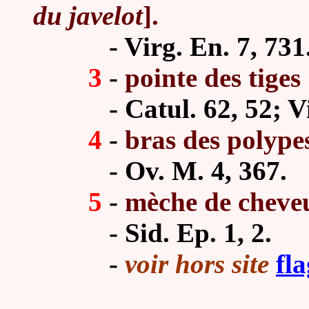
du javelot
].
-
Virg. En. 7,
731
3
-
pointe des tiges 
-
Catul. 62, 52; Vi
4
-
bras des polype
-
Ov. M. 4, 367.
5
-
mèche de cheve
-
Sid. Ep. 1, 2.
-
voir hors site
fl