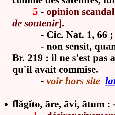
5
-
opinion scandal
de soutenir
].
-
Cic. Nat. 1, 66 ;
-
non sensit, quan
Br. 219 : il ne s'est pa
qu'il avait commise.
-
voir hors site
la
flăgĭto, āre, āvi, ātum : -