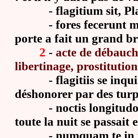
- flagitium sit, Plaut
- fores fecerunt magn
porte a fait un grand br
2
-
acte de débauch
libertinage, prostitution
- flagitiis se inquinar
déshonorer par des turp
- noctis longitudo fla
toute la nuit se passait
- numquam te in tot f