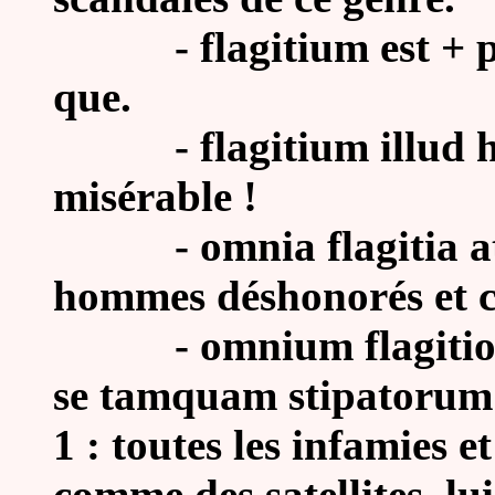
- flagitium est + prop.
que.
- flagitium illud homi
misérable !
- omnia flagitia atque
hommes déshonorés et c
- omnium flagitioru
se tamquam stipatorum c
1 : toutes les infamies e
comme des satellites, lui