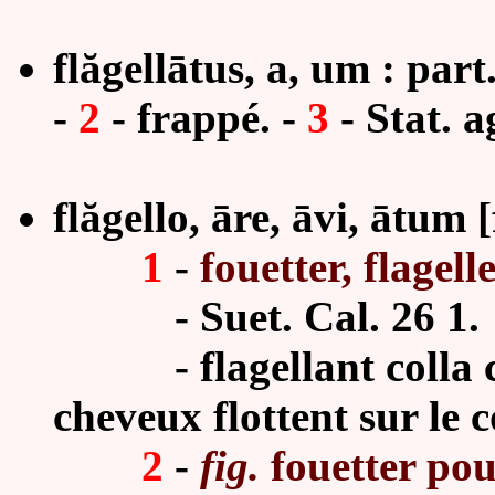
flăgellātus, a, um : part
-
2
- frappé. -
3
- Stat. a
flăgello, āre, āvi, ātum [
1
-
fouetter, flagelle
-
Suet. Cal. 26 1.
-
flagellant colla
cheveux flottent sur le 
2
-
fig.
fouetter pour