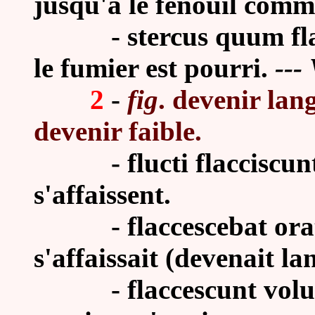
jusqu'à le fenouil comm
- stercus quum flaccu
le fumier est pourri.
--- 
2
-
fig
. devenir lan
devenir faible.
-
flucti flacciscunt
s'affaissent.
-
flaccescebat orat
s'affaissait (devenait la
- flaccescunt voluptat