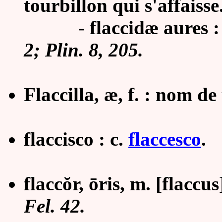
tourbillon qui s'affaisse
- flaccidæ aures : or
2; Plin. 8, 205.
Flaccilla, æ, f. : nom d
flaccisco : c.
flaccesco
.
flacc
ŏr, ō
ris, m. [flaccus
Fel. 42.