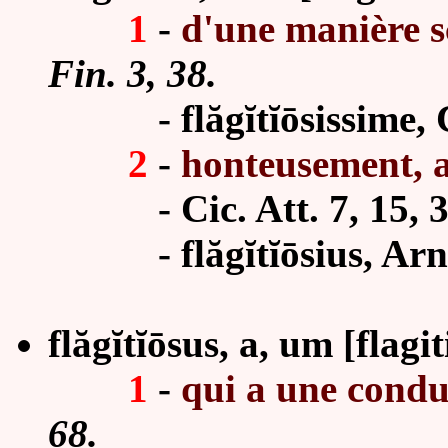
1
-
d'une manière s
Fin. 3, 38.
- flăg
ĭ
tĭ
ō
sissime, 
2
-
honteusement, 
- Cic. Att. 7, 15, 3; 
- flăg
ĭ
tĭ
ō
sius, Arn
flăg
ĭ
tĭōsus, a, um [flagi
1
-
qui a une condu
68.