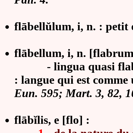
flābellŭlum, i, n. : petit
flābellum, i, n. [flabrum
- lingua quasi flabe
: langue qui est comme u
Eun. 595; Mart. 3, 82, 1
flābĭlis, e [flo] :