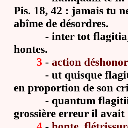
Pis. 18, 42 : jamais tu n
abîme de désordres.
- inter tot flagitia, C
hontes.
3
-
action déshonor
- ut quisque flagitiu
en proportion de son cr
- quantum flagitii co
grossière erreur il avai
4
-
honte, flétrissu