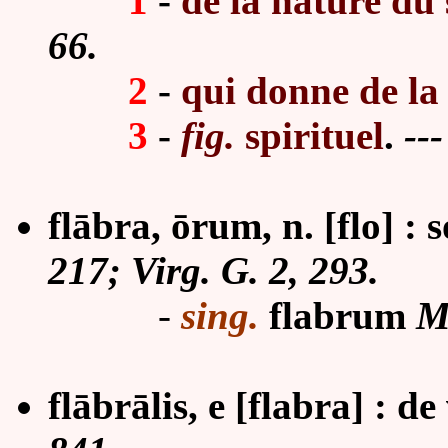
1
-
de la nature du s
66.
2
-
qui donne de la
3
-
fig.
spirituel
.
--
flābra,
ō
rum, n. [flo] : 
217; Virg. G. 2, 293.
-
sing.
flabrum
Ma
flābrālis, e [flabra] : de 