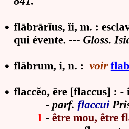
841.
flābrārĭus,
ĭ
i, m. : escla
qui évente.
---
Gloss. Isi
flābrum, i, n. :
voir
fla
flaccĕo, ēre [flaccus] : - i
-
parf.
flaccui
Pris
1
-
être mou, être f