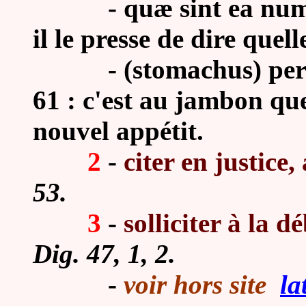
- quæ sint ea numina 
il le presse de dire quell
- (stomachus) per
61 : c'est au jambon qu
nouvel appétit.
2
-
citer en justice,
53.
3
-
solliciter à la d
Dig. 47, 1, 2.
-
voir hors site
la