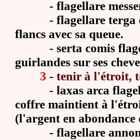
- flagellare messem, P
- flagellare terga cau
flancs avec sa queue.
- serta comis flagella
guirlandes sur ses chev
3
-
tenir à l'étroit,
-
laxas arca flagel
coffre maintient à l'étr
(
l'argent en abondance d
-
flagellare annon