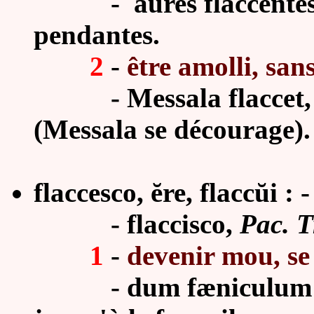
-
aures flaccentes
pendantes.
2
-
être amolli, sans
- Messala flaccet, Ci
(Messala se décourage).
flaccesco, ĕre, flaccŭi : - 
-
flaccisco,
Pac. T
1
-
devenir mou, se 
-
dum fæniculum fl