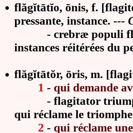
flăg
ĭ
tātĭo, ōnis, f. [flagi
pressante, instance.
--- C
- crebræ populi flagi
instances réitérées du p
flăg
ĭ
tātŏr, ōris, m.
[flag
1
-
qui demande avec
- flagitator triumphi 
qui réclame le triomphe 
2
-
qui réclame une