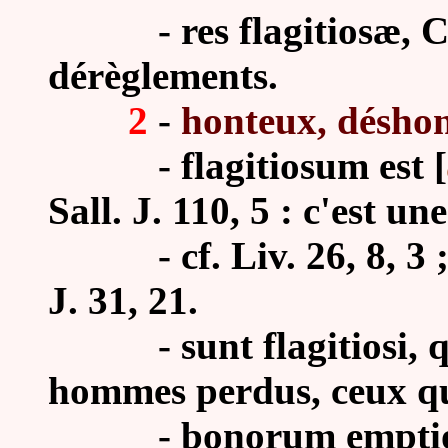
- res flagitiosæ, Cic
dérèglements.
2
-
honteux, désho
-
flagitiosum est [
Sall. J. 110, 5 : c'est un
-
cf. Liv. 26, 8, 3 ;
J. 31, 21.
- sunt flagitiosi, qui.
hommes perdus, ceux qu
- bonorum emptio fla