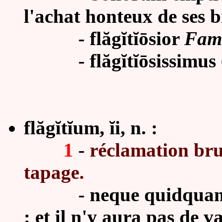
l'achat honteux de ses b
-
flăg
ĭ
tĭō
sior
Fam.
-
flăg
ĭ
tĭō
sissimus
flăg
ĭ
tĭum, ĭi, n. :
1
-
réclamation bru
tapage.
- neque quidquam even
: et il n'y aura pas de v