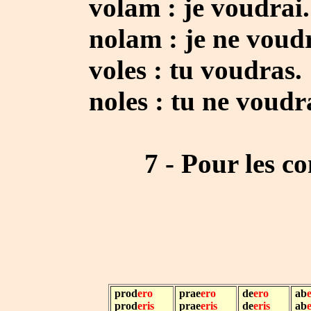
volam : je voudrai.
nolam : je ne voudra
voles : tu voudras.
noles : tu ne voudra
7 - Pour les com
prod
ero
prae
ero
de
ero
ab
prod
eris
prae
eris
de
eris
ab
e