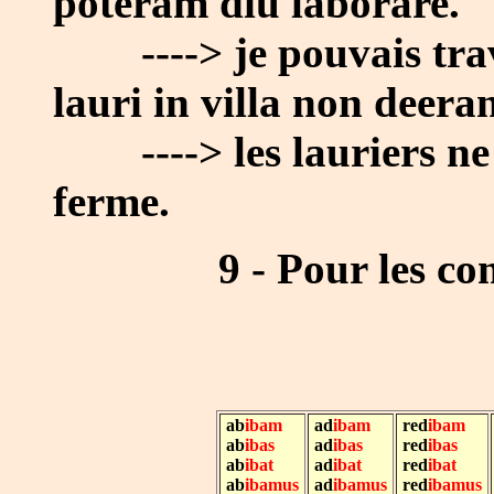
poteram diu laborare.
----> je pouvais trav
lauri in villa non deeran
----> les lauriers ne
ferme.
9 - Pour les com
ab
ibam
ad
ibam
red
ibam
ab
ibas
ad
ibas
red
ibas
ab
ibat
ad
ibat
red
ibat
ab
ibamus
ad
ibamus
red
ibamus