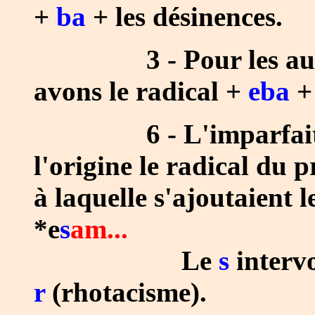
+
ba
+ les désinences.
3 - Pour les a
avons le radical +
eba
+ 
6 - L'imparfait 
l'origine le radical du 
à laquelle s'ajoutaient l
*e
s
am...
Le
s
interv
r
(rhotacisme).