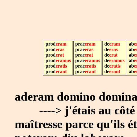
prod
eram
prae
eram
de
eram
ab
e
prod
eras
prae
eras
de
eras
ab
e
prod
erat
prae
erat
de
erat
ab
e
prod
eramus
prae
eramus
de
eramus
ab
e
prod
eratis
prae
eratis
de
eratis
ab
e
prod
erant
prae
erant
de
erant
ab
e
aderam domino dominae
----> j'étais au côté 
maîtresse parce qu'ils é