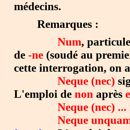
médecins.
Remarques :
Num
, particul
de
-ne
(soudé au premier
cette interrogation, on 
Neque (nec)
sig
L'emploi de
non
après
e
Neque (nec) ...
Neque unqua