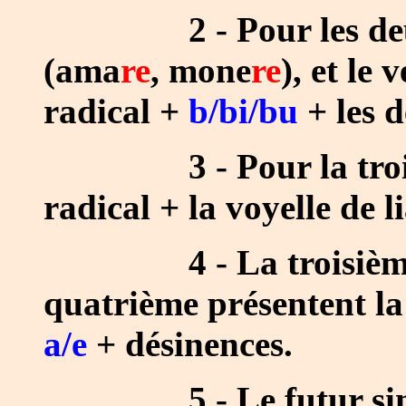
2 - Pour les deux p
(ama
re
, mone
re
), et le 
radical +
b/bi/bu
+ les d
3 - Pour la troisièm
radical + la voyelle de l
4 - La troisième co
quatrième présentent la
a/e
+ désinences.
5 - Le futur simp