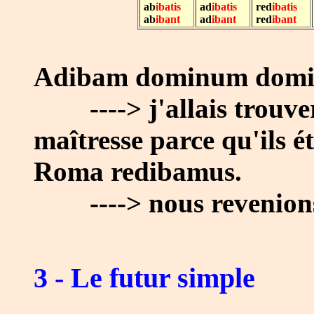
ab
ibatis
ad
ibatis
red
ibatis
ab
ibant
ad
ibant
red
ibant
Adibam dominum domin
----> j'allais trouve
maîtresse parce qu'ils é
Roma redibamus.
----> nous revenions
3 - Le futur simple