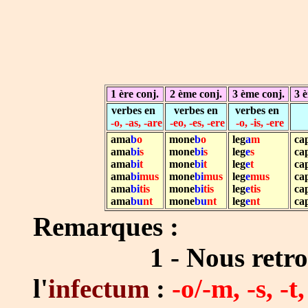
1 ère conj.
2 ème conj.
3 ème conj.
3 è
verbes en
verbes en
verbes en
-o, -as, -are
-eo, -es, -ere
-o, -is, -ere
ama
b
o
mone
b
o
leg
a
m
cap
ama
bi
s
mone
bi
s
leg
e
s
cap
ama
bi
t
mone
bi
t
leg
e
t
cap
ama
bi
mus
mone
bi
mus
leg
e
mus
cap
ama
bi
tis
mone
bi
tis
leg
e
tis
cap
ama
bu
nt
mone
bu
nt
leg
e
nt
cap
Remarques :
1 - Nous retrouvon
l'
infectum
:
-o/-m, -s, -t,