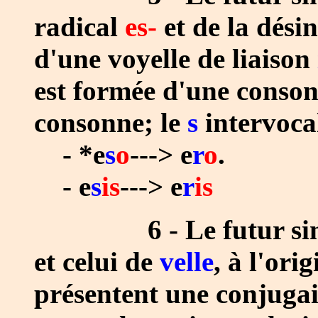
radical
es-
et de la dési
d'une voyelle de liaison
est formée d'une conso
consonne; le
s
intervocal
- *e
s
o
---> e
r
o
.
- e
s
is
---> e
r
is
6 - Le futur sim
et celui de
velle
, à l'orig
présentent une conjugai