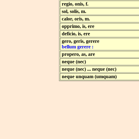
regio, onis, f.
.......................................
sol, solis, m.
calor, oris, m.
opprimo, is, ere
deficio, is, ere
gero, geris, gerere
bellum gerere :
propero, as, are
neque (nec)
neque (nec) ... neque (nec)
neque unquam (umquam)