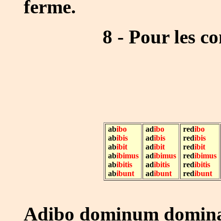
ferme.
8 - Pour les com
ab
ibo
ad
ibo
red
ibo
ab
ibis
ad
ibis
red
ibis
ab
ibit
ad
ibit
red
ibit
ab
ibimus
ad
ibimus
red
ibimus
ab
ibitis
ad
ibitis
red
ibitis
ab
ibunt
ad
ibunt
red
ibunt
Adibo dominum domina