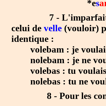
*e
s
a
7 - L'imparfait
celui de
velle
(vouloir) 
identique :
volebam : je voulai
nolebam : je ne voul
volebas : tu voulais
nolebas : tu ne voula
8 - Pour les com