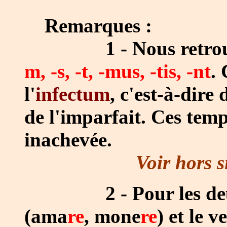
Remarques :
1 - Nous retrouvons
m, -s, -t, -mus, -tis, -nt
.
C
l'
infectum
, c'est-à-dire
de l'imparfait. Ces tem
inachevée.
Voir hors s
2 - Pour les d
(ama
re
, mone
re
) et le v