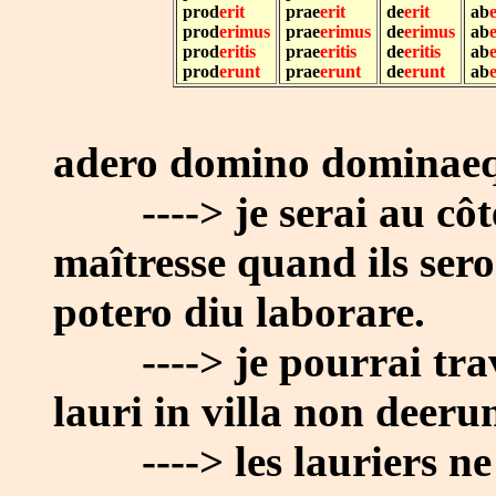
prod
erit
prae
erit
de
erit
ab
e
prod
erimus
prae
erimus
de
erimus
ab
prod
eritis
prae
eritis
de
eritis
ab
e
prod
erunt
prae
erunt
de
erunt
ab
adero domino dominaeq
----> je serai au côté
maîtresse quand ils ser
potero diu laborare.
----> je pourrai trav
lauri in villa non deerun
----> les lauriers ne