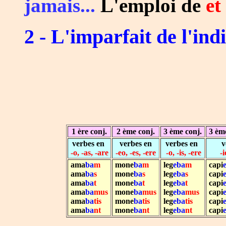
jamais...
L'emploi de
et
2 - L'imparfait de l'indi
1 ère conj.
2 ème conj.
3 ème conj.
3 ème
verbes en
verbes en
verbes en
v
-o, -as, -are
-eo, -es, -ere
-o, -is, -ere
-i
ama
ba
m
mone
ba
m
leg
eba
m
capi
ama
ba
s
mone
ba
s
leg
eba
s
capi
ama
ba
t
mone
ba
t
leg
eba
t
capi
ama
ba
mus
mone
ba
mus
leg
eba
mus
capi
ama
ba
tis
mone
ba
tis
leg
eba
tis
capi
ama
ba
nt
mone
ba
nt
leg
eba
nt
capi