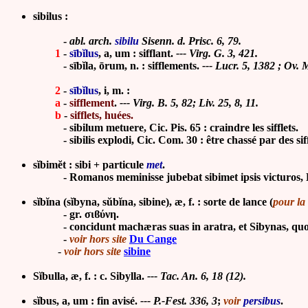
sibilus :
-
abl. arch.
sibilu
Sisenn. d. Prisc. 6, 79.
1
-
sībĭlus
, a, um : sifflant.
--- Virg. G. 3, 421.
-
sībĭla, ōrum, n. : sifflements.
--- Lucr. 5, 1382 ; Ov. M
2
-
sībĭlus
, i, m. :
a
-
sifflement
.
--- Virg. B. 5, 82; Liv. 25, 8, 11.
b
-
sifflets, huées.
-
sibilum metuere, Cic. Pis. 65 : craindre les sifflets.
-
sibilis explodi, Cic. Com. 30 : être chassé par des sif
sĭbimĕt : sibi + particule
met
.
- Romanos meminisse jubebat sibimet ipsis victuros, Liv. 3 
sĭbĭna (sĭbyna, sŭbĭna, sibine), æ, f. : sorte de lance (
pour la 
- gr. σιϐύνη.
- concidunt machæras suas in aratra, et Sibynas, quod 
-
voir hors site
Du Cange
-
voir hors site
sibine
Sĭbulla, æ, f. : c. Sibylla.
--- Tac. An. 6, 18 (12).
sĭbus, a, um : fin avisé.
--- P.-Fest. 336, 3
;
voir
persibus
.