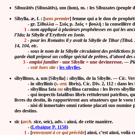
Sibuzātēs (Sibusātēs), um (ĭum), m. : les Sibuzates (peuple 
Sĭbylla, æ, f. :
[
sens premier
] femme qui a le don de prophéti
- gr. Σίϐυλλα -- Σιός p. Διός + βουλή : la conseillère d
1
-
nom appliqué à plusieurs prophétesses en qui les anci
l’Ida; la Sibylle d’Erythrée en Ionie.
2
-
pour les Romains il y avait la Sibylle de Tibur (Tibul.
14, 104, etc.
-
sous le nom de la Sibylle circulaient des prédictions fo
garde était préposé un collège spécial de prêtres, d’abord des
3
-
emploi familier -
une Sibylle = une devineresse
.
--- Pl
-
voir hors site
:
les sibylle
s
.
sĭbyllīnus, a, um [Sibylla] : sibyllin, de la Sibylle.
--- Cic. Ver
- in sibyllinis (
s.-ent.
libris),
Cic. Div. 2, 112 : dans les 
- sibyllina fata
ou
sibyllina carmina : les livres sibyllin
- qui inspectis fatalibus libris rettulerunt patribus, quod
livres du destin, ils rapportèrent aux sénateurs que le voeu 
- nisi di inmortales omni ratione placati suo numine prope f
des destins.
sīc (
arch.
sīce, seic)
, adv. : ainsi, de cette manière.
-
(
Lebaigue P. 1158
)
1
-
[
renvoyant à ce qui précède
] ainsi, c’est ainsi, voilà