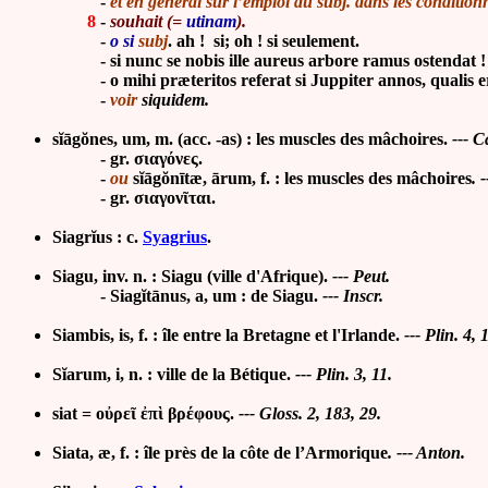
-
et en général sur l’emploi du subj. dans les condition
8
-
souhait (=
utinam
).
-
o si
subj
. ah ! si; oh ! si seulement.
-
si nunc se nobis ille aureus arbore ramus ostendat 
-
o mihi præteritos referat si Juppiter annos, qualis e
-
voir
siquidem.
sĭāgŏnes, um, m. (acc. -as) : les muscles des mâchoires.
--- C
- gr. σιαγόνες.
-
ou
sĭāgŏnītæ, ārum, f. : les muscles des mâchoires
.
-
- gr. σιαγονῖται.
Siagrĭus : c.
Syagrius
.
Siagu, inv. n. : Siagu (ville d'Afrique).
--- Peut.
- Siagĭtānus, a, um : de Siagu.
--- Inscr.
Siambis, is, f. : île entre la Bretagne et l'Irlande.
--- Plin. 4, 
Sĭarum, i, n. : ville de la Bétique.
--- Plin. 3, 11.
siat = οὐρεῖ ἐπὶ βρέφους.
--- Gloss. 2, 183, 29.
Siata, æ, f. : île près de la côte de l’Armorique
. --- Anton.