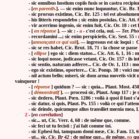
-
sic omnibus hostium copiis fusis se in castra recipiu
-
[
en parenth
.
]. --- sic enim nunc loquuntur, Cic. Br.
-
sic prorsus existimo, Cic. Br. 125 : tel est absolume
-
his litteris respondebo ; sic enim postulas, Cic. Att. 
-
vir acerrimo ingenio, sic enim fuit, Cic. Or. 18 : cet
-
[
en réponse
]. --- sic : -
a
-
c'est cela, oui. ---
Ter. Ph
-
recordamini ...; sic enim perspicietis, Cic. Sest. 55 :
-
[
annonçant ce qui suit
]. --- ingressus est sic loqui 
-
sic se res habet, Cic. Brut. 18, 71 : la chose se passe 
-
[
ellipse
] ego sic : diem statuo... Cic. Att. 6, 1, 16 : m
-
sic loqui nosse, judicasse vetant, Cic. Or. 157 : ils 
-
sic sentio, naturam adferre... Cic. de Or. 1, 113 : m
-
ego sic existimo, oportere... Cic. Pomp. 38 : voici mon
- nil actum bello; miseri, sic dum arma movetis vicit nem
vainqueur !
-
[
réponse
] quidum ? — sic : quia... Plaut. Most. 45
-
[
démonstratif
]. --- processi sic, Plaut. Amp 117 : 
-
sic dedero, Plaut. Pœn. 1286 : voilà à quoi il faut s
-
sic datur, si quis, Plaut. Ps. 155 : voilà ce qui l’attend
-
sic deinde, quicumque alius transiliet mœnia mea, Li
2
-
[
en corrélation
]
-
sic... ut, Cic. Verr. 4, 68 : de même que, comme.
- sic feci ut tu fecisti : j'ai fait comme toi.
- sic Ephesi fui, tamquam domi meæ, Cic. Fam. 13, 69, 
-
ut... sic,
Cic. Br 42
: de même que... de même,
ou
qu