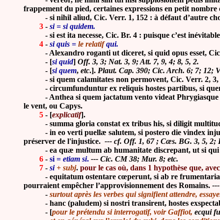
frappement du pied, certaines expressions en petit nombre et
-
si nihil aliud, Cic. Verr. 1, 152 : à défaut d’autre ch
3
-
si = si quidem.
-
si est ita necesse, Cic. Br. 4 : puisque c’est inévitab
4
-
si quis =
le relatif
qui.
-
Alexandro roganti ut diceret, si quid opus esset, Cic
-
[
si quid
]
Off. 3, 3; Nat. 3, 9; Att. 7, 9, 4; 8, 5, 2.
-
[
si quem
,
etc
.].
Plaut. Cap. 390; Cic. Arch. 6; 7; 12; Ve
-
si quem calamitates non permovent, Cic. Verr. 2, 3, 
-
circumfunduntur ex reliquis hostes partibus, si que
-
Anthea si quem jactatum vento videat Phrygiasque bi
le vent, ou Capys.
5
-
[
explicatif
].
-
summa gloria constat ex tribus his, si diligit multitudo
-
in eo verti puellæ salutem, si postero die vindex inj
préserver de l'injustice.
--- cf. Off. 1, 67 ; Cæs. BG. 3, 5, 2; 
-
ea quæ multum ab humanitate discrepant, ut si qui i
6
-
si =
etiam si
.
--- Cic. CM 38; Mur. 8; etc.
7
-
si
+ subj
.
pour le cas où, dans 1 hypothèse que, avec
-
equitatum ostentare cœperunt, si ab re frumentaria 
pourraient empêcher l’approvisionnement des Romains.
--
-
surtout après les verbes qui signifient attendre, essayer
-
hanc (paludem) si nostri transirent, hostes exspecta
-
[
pour le prétendu si interrogatif,
voir
Gaffiot,
ecqui fu