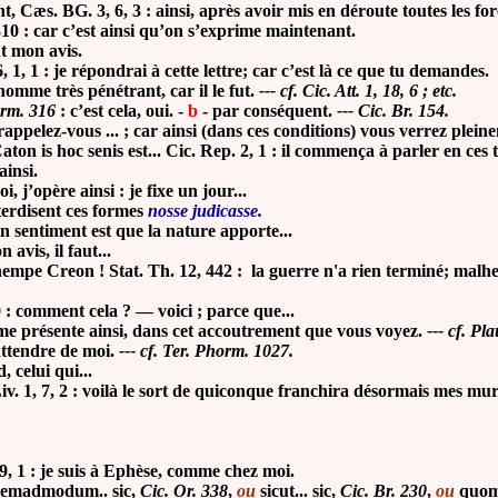
nt, Cæs. BG. 3, 6, 3 : ainsi, après avoir mis en déroute toutes les fo
 310 : car c’est ainsi qu’on s’exprime maintenant.
nt mon avis.
6, 1, 1 : je répondrai à cette lettre; car c’est là ce que tu demandes.
 homme très pénétrant, car il le fut.
--- cf. Cic. Att. 1, 18, 6 ; etc.
orm. 316
: c’est cela, oui. -
b
-
par conséquent.
--- Cic. Br. 154.
 rappelez-vous ... ; car ainsi (dans ces conditions) vous verrez pleine
: Caton is hoc senis est... Cic. Rep. 2, 1 : il commença à parler en ces
ainsi.
oi, j’opère ainsi : je fixe un jour...
interdisent ces formes
nosse judicasse.
on sentiment est que la nature apporte...
 avis, il faut...
pe Creon ! Stat. Th. 12, 442 : la guerre n'a rien terminé; malheu
0 : comment cela ? — voici ; parce que...
je me présente ainsi, dans cet accoutrement que vous voyez.
--- cf. Pl
’attendre de moi.
--- cf. Ter. Phorm. 1027.
, celui qui...
v. 1, 7, 2 : voilà le sort de quiconque franchira désormais mes mur
1 : je suis à Ephèse, comme chez moi.
emadmodum.. sic,
Cic. Or. 338
,
ou
sicut... sic,
Cic. Br. 230
,
ou
quomo