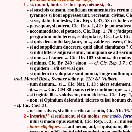
1
-
si, quand, toutes les fois que, même si, etc.
-
si suscipis causam, conficiam commentaries rerum omn
-
tyrannos si boni oppresserunt, recreatur civitas, Cic. 
-
si vis, dabo tibi testes, Cic. Rep. 1, 37, 58 : si tu le
-
persequar, si potero, Cic. Rep. 2, 42 : je poursuivrai,
-
accommodabo, si potuero, Cic. Rep. 1, 70 : j’adaptera
-
pergratum mihi feceris, si disputaris, Cic. Læl. 16 : t
-
si quis deus mihi largiatur, ut..., valde recusem, Ci
-
si ad supplicium ducerere, quid aliud clamitares ? Ci
-
si nihil litteris adjuvarentur, numquam se ad earum s
-
si non... at tamen ... Cic. Or. 103 : sinon... du moins .
-
si minus, Cic. Br. 248 : sinon.
--- cf. Cic. Rep. 3,7 ; C
- si quidem : s'il est vrai que.
- si quidem in voluptate sunt omnia, longe multumque super
trad. Marcel Bizos, Syntaxe latine, p. 118; éd. Vuibert.
-
tum demum... si ... Cic. Nat. 1, 13 : alors seulement... 
-
ita... si ... Cic. CM 38 : sous cette condition que ...
cf
-
si triginta illi... voluissent, num idcirco... Cic. Leg.
-
non, si Opimium defendisti, idcirco te isti bonum ci
- cf. Cic. Cæl. 21.
-
ne sim salvus, si aliter scribo ac sentio, Cic. Att. 16
2
-
[
restrictif
] si seulement, si du moins,
voir
modo, forte
-
nihil si modo opus exstabit, Cic. Rep. 5, 3, 5 : nullem
-
tours elliptiques.
--- aut nemo, aut, si quisquam, ille sa
-
vereor, ne nihil sim tui nisi supplosionem pedis imit