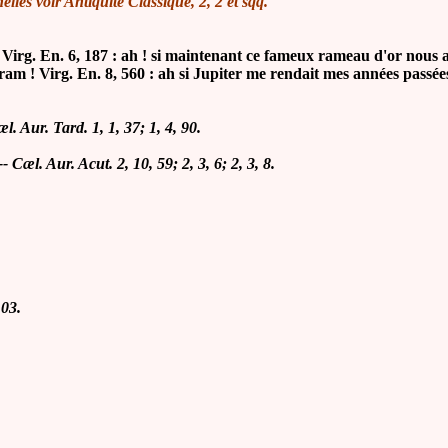
nelles
voir
Antiquité Classique, 2, 2 et sqq.
! Virg. En. 6, 187 : ah ! si maintenant ce fameux rameau d'or nous a
ram ! Virg. En. 8, 560 : ah si Jupiter me rendait mes années passées
æl. Aur. Tard. 1, 1, 37; 1, 4, 90.
-- Cæl. Aur. Acut. 2, 10, 59; 2, 3, 6; 2, 3, 8.
103.