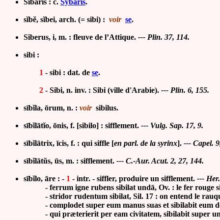
Sibaris : c.
Sybaris
.
sĭbĕ, sĭbei, arch. (= sibi) :
voir
se
.
Siberus, i, m. : fleuve de l’Attique.
--- Plin. 37, 114.
sibi :
1
- sibi : dat. de
se
.
2
- Sibi, n. inv. : Sibi (ville d'Arabie).
--- Plin. 6, 155.
sībĭla, ōrum, n. :
voir
sibilus.
sībĭlātĭo, ōnis, f.
[sibilo] : sifflement.
--- Vulg. Sap. 17, 9.
sībĭlātrix, īcis, f. :
qui siffle [
en parl. de la syrinx
].
--- Capel. 9
sībĭlātŭs, ūs, m. :
sifflement.
--- C.-Aur. Acut. 2, 27, 144.
sībĭlo, āre : -
1
- intr. - siffler, produire un sifflement.
--- Her
- ferrum igne rubens sibilat undā, Ov. : le fer rouge sif
- stridor rudentum sibilat, Sil. 17 : on entend le rauque
- complodet super eum manus suas et sibilabit eum de loco 
- qui præterierit per eam civitatem, sibilabit super univer