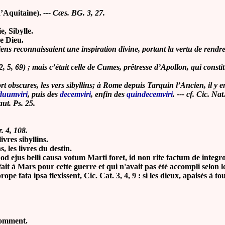
d’Aquitaine).
--- Cæs. BG. 3, 27.
e, Sibylle.
e Dieu.
ens reconnaissaient une inspiration divine, portant la vertu de rendr
 2, 5, 69) ; mais c’était celle de Cumes, prêtresse d’Apollon, qui const
rt obscures, les vers sibyllins; à Rome depuis Tarquin l’Ancien, il y en 
duumviri
, puis des
decemviri
, enfin des
quindecemviri
. --- cf. Cic. Nat
aut. Ps. 25.
r. 4, 108.
livres sibyllins.
s, les livres du destin.
 ejus belli causa votum Marti foret, id non rite factum de integro
fait à Mars pour cette guerre et qui n'avait pas été accompli selon 
ata ipsa flexissent, Cic. Cat. 3, 4, 9 : si les dieux, apaisés à tou
 comment.