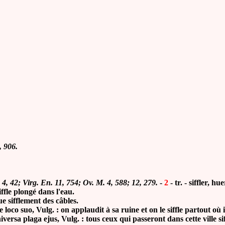
, 906.
. 4, 42; Virg. En. 11, 754; Ov. M. 4, 588; 12, 279.
-
2
- tr. - siffler, h
fle plongé dans l'eau.
 sifflement des câbles.
suo, Vulg. : on applaudit à sa ruine et on le siffle partout où i
sa plaga ejus, Vulg. : tous ceux qui passeront dans cette ville siff