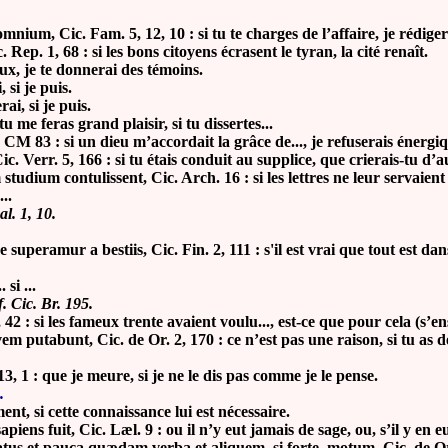
ium, Cic. Fam. 5, 12, 10 : si tu te charges de l’affaire, je rédiger
Rep. 1, 68 : si les bons citoyens écrasent le tyran, la cité renaît.
 veux, je te donnerai des témoins.
 si je puis.
i, si je puis.
u me feras grand plaisir, si tu dissertes...
c. CM 83 : si un dieu m’accordait la grâce de..., je refuserais énerg
c. Verr. 5, 166 : si tu étais conduit au supplice, que crierais-tu d’a
tudium contulissent, Cic. Arch. 16 : si les lettres ne leur servaient 
..
al. 1, 10.
amur a bestiis, Cic. Fin. 2, 111 : s'il est vrai que tout est dan
si ...
. Cic. Br. 195.
 1, 42 : si les fameux trente avaient voulu..., est-ce que pour cela (s’en
vem putabunt, Cic. de Or. 2, 170 : ce n’est pas une raison, si tu as
. 13, 1 : que je meure, si je ne le dis pas comme je le pense.
.
ent, si cette connaissance lui est nécessaire.
piens fuit, Cic. Læl. 9 : ou il n’y eut jamais de sage, ou, s’il y en eu
atus et pauca quædam verba et aliquem, si forte, motum, Cic. de Or. 