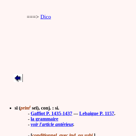
===>
Dico
t
sī (
prim
seī), conj. : si.
-
Gaffiot P. 1435-1437
---
Lebaigue P. 1157
.
-
la grammaire
-
voir l'article antérieur
.
-
[
conditionnel, avec ind. ou subj.
]