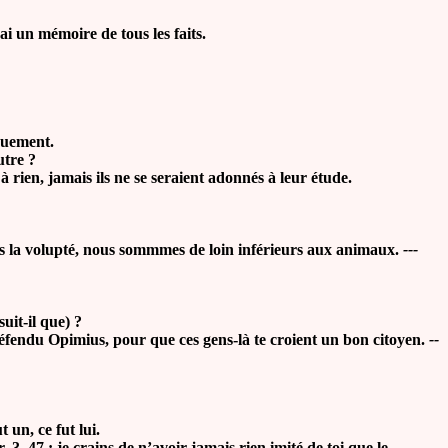
ai un mémoire de tous les faits.
iquement.
utre ?
à rien, jamais ils ne se seraient adonnés à leur étude.
s la volupté, nous sommmes de loin inférieurs aux animaux.
---
suit-il que) ?
 défendu Opimius, pour que ces gens-là te croient un bon citoyen.
--
t un, ce fut lui.
3, 47 : je crains de n’avoir jamais rien imité de toi que le