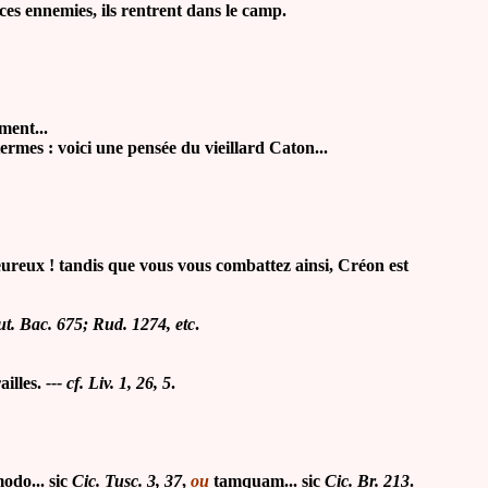
rces ennemies, ils rentrent dans le camp.
ment...
 termes : voici une pensée du vieillard Caton...
reux ! tandis que vous vous combattez ainsi, Créon est
aut. Bac. 675; Rud. 1274, etc
.
ailles.
--- cf. Liv. 1, 26, 5
.
do... sic
Cic. Tusc. 3, 37
,
ou
tamquam... sic
Cic. Br. 213
.