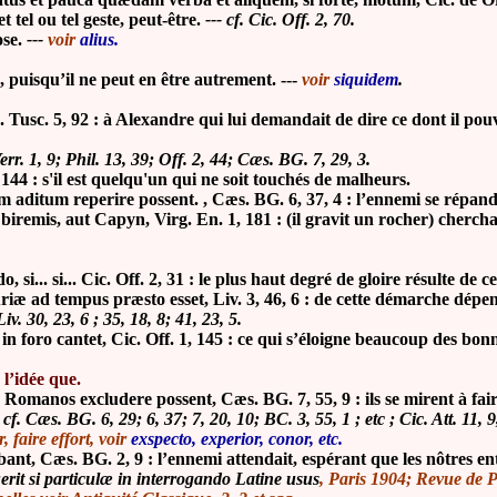
 tel ou tel geste, peut-être.
--- cf. Cic. Off. 2, 70.
ose.
---
voir
alius.
le, puisqu’il ne peut en être autrement. ---
voir
siquidem
.
. Tusc. 5, 92 : à Alexandre qui lui demandait de dire ce dont il pou
rr. 1, 9; Phil. 13, 39; Off. 2, 44; Cæs. BG. 7, 29, 3.
144 : s'il est quelqu'un qui ne soit touchés de malheurs.
m aditum reperire possent. , Cæs. BG. 6, 37, 4 : l’ennemi se répan
remis, aut Capyn, Virg. En. 1, 181 : (il gravit un rocher) cherch
, si... si... Cic. Off. 2, 31 : le plus haut degré de gloire résulte de 
uriæ ad tempus præsto esset, Liv. 3, 46, 6 : de cette démarche dépend 
Liv. 30, 23, 6 ; 35, 18, 8; 41, 23, 5.
n foro cantet, Cic. Off. 1, 145 : ce qui s’éloigne beaucoup des bo
 l’idée que.
Romanos excludere possent, Cæs. BG. 7, 55, 9 : ils se mirent à fair
- cf. Cæs. BG. 6, 29; 6, 37; 7, 20, 10; BC. 3, 55, 1 ; etc ; Cic. Att. 11, 
, faire effort,
voir
exspecto, experior, conor, etc.
bant, Cæs. BG. 2, 9 : l’ennemi attendait, espérant que les nôtres en
erit si particulæ in interrogando Latine usus
, Paris 1904; Revue de P