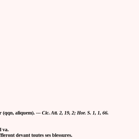
uer (qqn, aliquem).
--- Cic. Att. 2, 19, 2; Hor. S. 1, 1, 66.
l va.
leront devant toutes ses blessures.