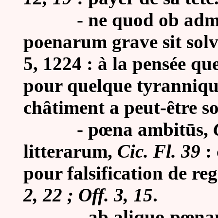
-
ne quod ob adm
poenarum grave sit sol
5, 1224 : à la pensée q
pour quelque tyrannique
châtiment a peut-être s
-
pœna ambitūs,
litterarum,
Cic. Fl. 39
: 
pour falsification de reg
2, 22 ; Off. 3, 15
.
-
ab aliquo pœna