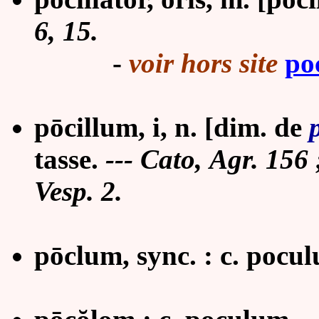
6, 15.
-
voir hors site
po
pōcillum, i, n. [dim. de
tasse.
--- Cato, Agr. 156 ;
Vesp. 2.
pōclum, sync. : c. pocu