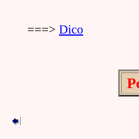
===>
Dico
Po