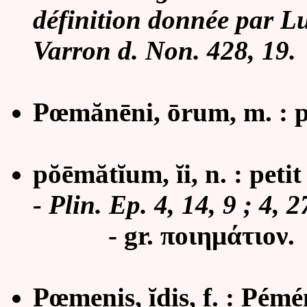
définition donnée par Lu
Varron d. Non. 428, 19.
Pœmănēni, ōrum, m. : 
pŏēmătĭum, ĭi, n. : peti
- Plin. Ep. 4, 14, 9 ; 4, 2
- gr. ποιημάτιον.
Pœmenis, ĭdis, f. : Pémé