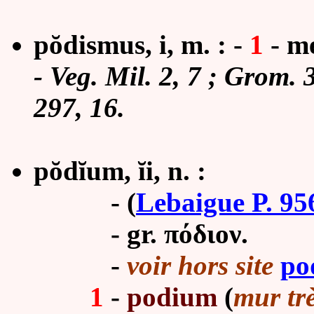
pŏdismus, i, m. :
-
1
-
me
-
Veg. Mil. 2, 7 ; Grom. 
297, 16.
pŏdĭum, ĭi, n. :
-
(
Lebaigue P. 95
- gr. πόδιον.
-
voir hors site
po
1
-
podium
(
mur trè