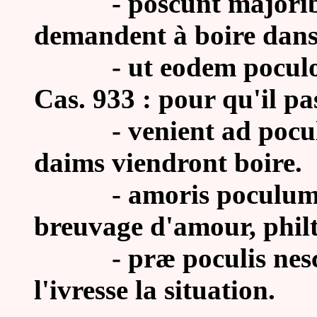
-
poscunt majoribus
demandent à boire dans
-
ut eodem poculo,
Cas. 933 : pour qu'il pas
-
venient ad pocu
daims viendront boire.
- amoris poculum (de
breuvage d'amour, philt
- præ poculis nescien
l'ivresse la situation.