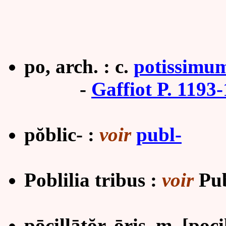
po, arch. : c.
potissimu
-
Gaffiot P. 1193
pŏblic- :
voir
publ-
Poblilia tribus :
voir
Pub
pōcillātŏr, ōris, m.
[poci