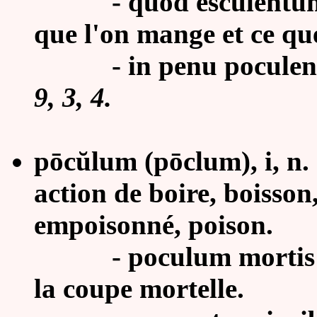
- quod esculentum aut
que l'on mange et ce que
- in penu poculenta :
9, 3, 4
.
pōcŭlum (pōclum), i, n.
action de boire, boisson
empoisonné, poison.
-
poculum mortis 
la coupe mortelle.