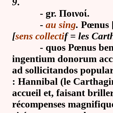
9
.
- gr. Ποινοί.
-
au sing
.
Pœnus [
[
sens collecti
f = les Cart
- quos Pœnus benign
ingentium donorum acce
ad sollicitandos popula
: Hannibal (le Carthagi
accueil et, faisant brille
récompenses magnifique