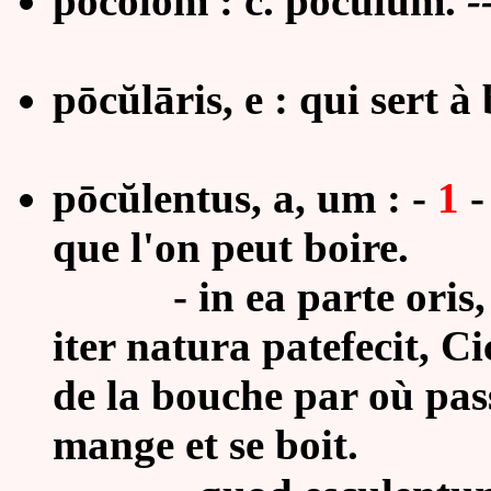
pōcŏlom : c. poculum.
-
pōcŭlāris, e :
qui sert à 
pōcŭlentus, a, um :
-
1
que l'on peut boire.
- in ea parte oris, qu
iter natura patefecit, Ci
de la bouche par où pas
mange et se boit.