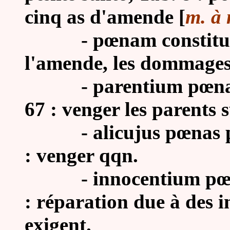
cinq as d'amende
[
m. à
-
pœnam constituer
l'amende, les dommages-
-
parentium pœnas 
67 : venger les parents su
-
alicujus pœnas p
: venger qqn.
-
innocentium pœn
: réparation due à des i
exigent.