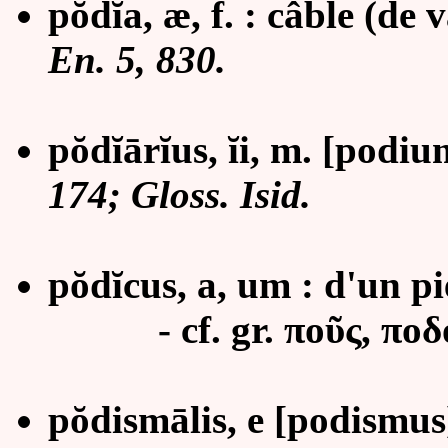
pŏdĭa, æ, f. : câble (de 
En. 5, 830.
pŏdĭārĭus,
ĭ
i, m. [podiu
174; Gloss. Isid.
pŏdĭcus, a, um :
d'un pi
- cf. gr.
ποῦς, ποδ
pŏdismālis, e
[podismus]