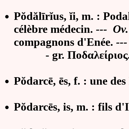
Pŏdălīrĭus, ĭi, m. : Poda
célèbre médecin.
--- Ov.
compagnons d'Enée
.
--
- gr. Ποδαλείριος
P
ŏ
darcē, ēs, f. : une de
P
ŏ
darcēs, is, m. : fils
d'