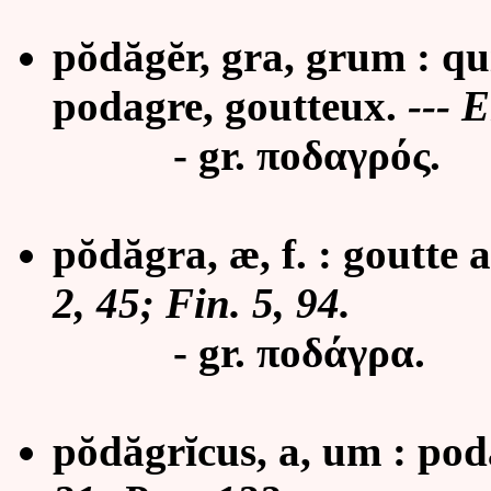
pŏdăgĕr, gra, grum : qui
podagre, goutteux.
--- 
- gr. ποδαγρός.
pŏdăgra, æ, f. :
goutte 
2, 45; Fin. 5, 94.
- gr. ποδάγρα.
pŏdăgrĭcus, a, um : pod