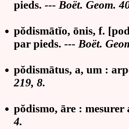
pieds.
--- Boët. Geom. 40
pŏdismāt
ĭ
o,
ō
nis, f.
[pod
par pieds.
--- Boët. Geom
pŏdismātus, a, um :
arp
219, 8.
pŏdismo, āre :
mesurer 
4.