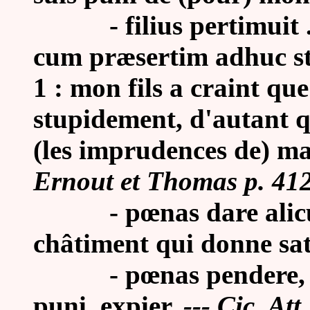
- filius pertimuit ... 
cum præsertim adhuc sti
1 : mon fils a craint qu
stupidement, d'autant q
(les imprudences de) m
Ernout et Thomas p. 412
-
pœnas dare alicu
châtiment qui donne sat
-
pœnas pendere, 
puni, expier.
---
Cic. Att.