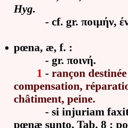
Hyg.
- cf. gr. ποιμήν, ένο
pœna, æ, f. :
- gr. ποινή.
1
-
rançon destinée
compensation, réparatio
châtiment, peine.
-
si injuriam faxi
pœnæ sunto, Tab. 8 : 