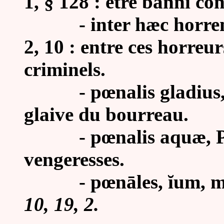
1, § 128 : être banni co
-
inter hæc horre
2, 10 : entre ces horreur
criminels.
- pœnalis gladius, Am
glaive du bourreau.
- pœnalis aquæ, Plin
vengeresses.
- pœnāles, ĭum, m. :
10, 19, 2.