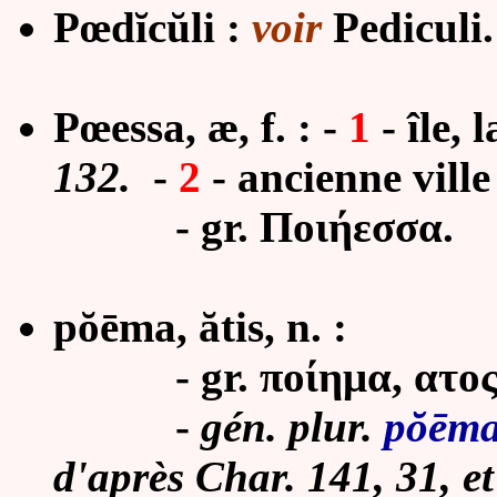
Pœdĭcŭli :
voir
Pediculi.
Pœessa, æ, f. :
-
1
-
île,
132.
-
2
-
ancienne ville
- gr. Ποιήεσσα.
pŏēma, ătis, n. :
- gr. ποίημα, ατος
-
gén. plur.
p
ŏē
ma
d'après Char. 141, 31, e