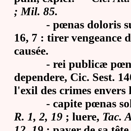
; Mil. 85.
-
pœnas doloris su
16, 7 : tirer vengeance 
causée.
-
rei publicæ pœn
dependere, Cic. Sest. 14
l'exil des crimes envers 
-
capite pœnas so
R. 1, 2, 19
; luere,
Tac. A
12, 19
: payer de sa tête