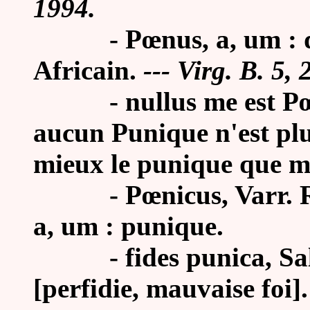
1994.
-
Pœnus, a, um :
Africain
.
---
Virg. B. 5, 
-
nullus me est P
aucun Punique n'est pl
mieux le punique que m
-
Pœnicus, Varr. R.
a, um : punique.
-
fides punica, Sal
[perfidie, mauvaise foi].