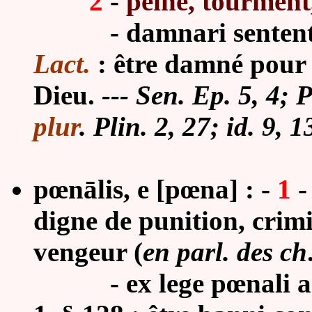
2
-
peine, tourment
-
damnari senten
Lact.
: être damné pour 
Dieu.
--- Sen. Ep. 5, 4; 
plur
. Plin. 2, 27; id. 9, 1
pœnālis, e [pœna] : -
1
-
digne de punition, crim
vengeur (
en parl. des ch
-
ex lege pœnali a