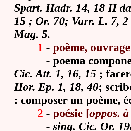
Spart. Hadr. 14, 18 II da
15 ; Or. 70; Varr. L. 7, 2
Mag. 5.
1
-
poème, ouvrage
-
poema compone
Cic. Att. 1, 16, 15
; facer
Hor. Ep. 1, 18, 40
; scri
: composer un poème, écr
2
-
poésie [
oppos. à
-
sing. Cic. Or. 19