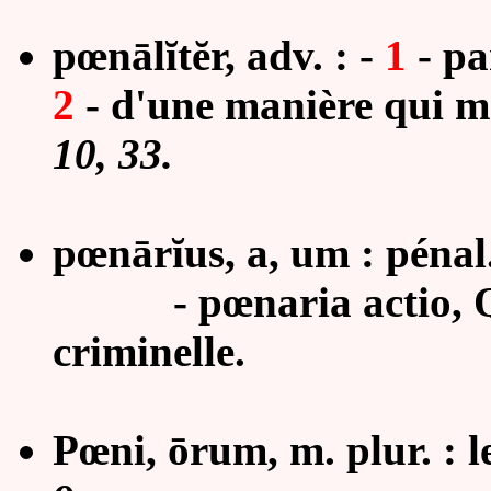
pœnālĭtĕr, adv. : -
1
-
pa
2
-
d'une manière qui m
10, 33.
pœnārĭus, a, um : pénal
- pœnaria actio, Quin
criminelle.
Pœni, ōrum, m. plur. :
l