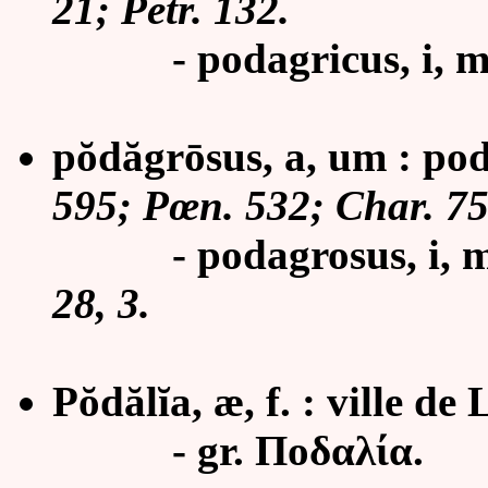
21; Petr. 132.
- podagricus, i, m. 
pŏdăgrōsus, a, um : pod
595; Pœn. 532; Char. 75
- podagrosus, i, m. 
28, 3.
Pŏdălĭa, æ, f. : ville de 
- gr. Ποδαλία.