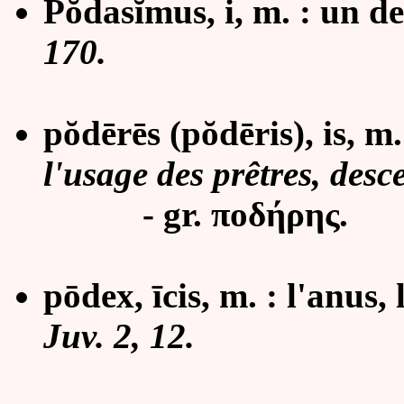
P
ŏ
das
ĭ
mus, i, m. : un de
170.
pŏdērēs (pŏdēris), is, m.
l'usage des prêtres, des
- gr. ποδήρης.
pōdex, īcis, m. : l'anus, 
Juv. 2, 12.