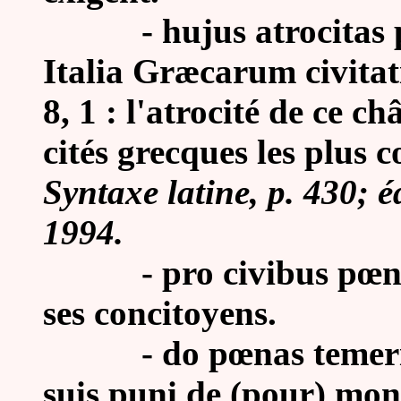
- hujus atrocitas pœ
Italia Græcarum civitat
8, 1 : l'atrocité de ce c
cités grecques les plus c
Syntaxe latine, p. 430; 
1994.
-
pro civibus pœna
ses concitoyens.
-
do pœnas temerit
suis puni de (pour) mo