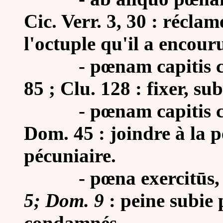
Cic. Verr. 3, 30 : récla
l'octuple qu'il a encour
-
pœnam capitis co
85 ; Clu. 128 : fixer, su
-
pœnam capitis c
Dom. 45 : joindre à la 
pécuniaire.
-
pœna exercitūs
5; Dom. 9
: peine subie 
condamnés.