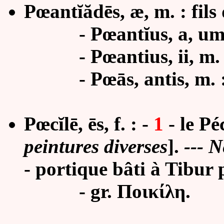
Pœantĭădēs, æ, m. : fils
- Pœantĭus, a, um :
- Pœantius, ii, m. : 
- Pœās, antis, m. : P
Pœcĭlē, ēs, f. : -
1
-
le Péc
peintures diverses
].
--- N
-
portique bâti à Tibur 
- gr. Ποικίλη.