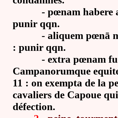
-
pœnam habere ab
punir qqn.
-
aliquem pœn
ā
m
: punir qqn.
-
extra pœnam fu
Campanorumque equites,
11 : on exempta de la pe
cavaliers de Capoue qui 
défection.