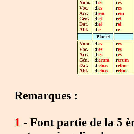
Nom.
di
es
r
es
Voc.
di
es
r
es
Acc.
di
em
r
em
Gén.
di
ei
r
ei
Dat.
di
ei
r
ei
Abl.
di
e
r
e
Pluriel
Nom.
di
es
r
es
Voc.
di
es
r
es
Acc.
di
es
r
es
Gén.
di
erum
r
erum
Dat.
di
ebus
r
ebus
Abl.
di
ebus
r
ebus
Remarques :
1
- Font partie de la 5 