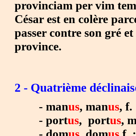
provinciam per vim tem
César est en colère parc
passer contre son gré et 
province.
2 - Quatrième déclinai
- man
us
,
man
us
, f
-
port
us
,
port
us
, m
- dom
us
,
dom
us
f. 