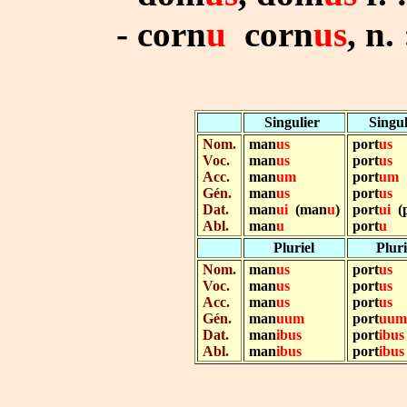
- corn
u
corn
us
, n.
Singulier
Singul
Nom.
man
us
port
us
Voc.
man
us
port
us
Acc.
man
um
port
um
Gén.
man
us
port
us
Dat.
man
ui
(man
u
)
port
ui
(
Abl.
man
u
port
u
Pluriel
Pluri
Nom.
man
us
port
us
Voc.
man
us
port
us
Acc.
man
us
port
us
Gén.
man
uum
port
uum
Dat.
man
ibus
port
ibus
Abl.
man
ibus
port
ibus