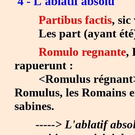
4 - L'ablatif absolu
Partibus factis
, sic
Les part (ayant été) fa
Romulo regnante
,
rapuerunt :
<Romulus régnant> = 
Romulus, les Romains en
sabines.
-----> L'ablatif abs