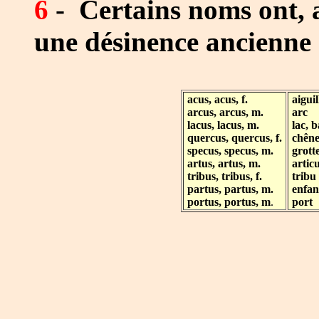
6
-
Certains noms ont, au
une désinence ancienne
acus, acus, f.
aiguil
arcus, arcus, m.
arc
lacus, lacus, m.
lac, b
quercus, quercus, f.
chên
specus, specus, m.
grott
artus, artus, m.
artic
tribus, tribus, f.
tribu
partus, partus, m.
enfan
portus, portus, m
.
port