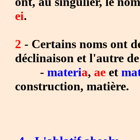
ont, au singulier, le no
ei
.
2
- Certains noms ont de
déclinaison et l'autre de
-
materi
a
,
ae
et
mat
construction, matière.