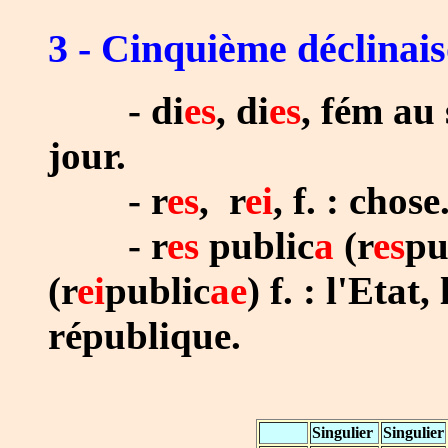
3 - Cinquième déclinai
- di
es
,
di
es
, fém au 
jour
.
-
r
es
,
r
ei
, f. : chose
- r
es
public
a
(r
es
pu
(r
ei
public
ae
) f. : l'Etat,
république.
Singulier
Singulier