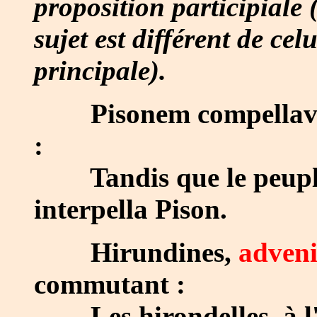
proposition participiale 
sujet est différent de cel
principale).
Pisonem compellav
:
Tandis que le peuple 
interpella Pison.
Hirundines,
adveni
commutant :
Les hirondelles, à l'a