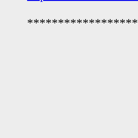
******************