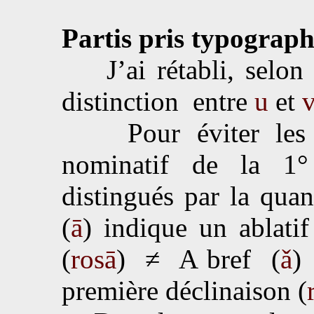
Partis pris typograp
J’ai rétabli, selon l
distinction entre
u
et
Pour éviter les amb
nominatif de la 1° 
distingués par la quan
(
ā
) indique un ablatif
(
rosā
) ≠ A bref (
ǎ
)
première déclinaison (