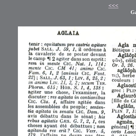
<<<
Ga