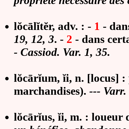
propriété nécessaire des
lŏcālĭtĕr, adv. : -
1
-
dans
19, 12, 3
.
-
2
-
dans certa
- Cassiod. Var. 1, 35.
lŏcārĭum, ĭi, n. [locus]
marchandises).
--- Varr.
lŏcārĭus, ĭi, m. : loueur 