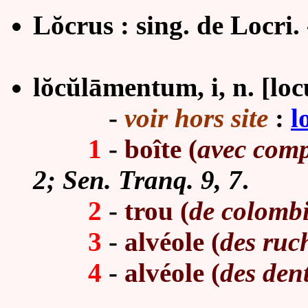
Lŏcrus : sing. de Locri.
lŏcŭlāmentum, i, n. [loc
-
voir hors site
:
l
1
-
boîte (
avec comp
2; Sen. Tranq. 9, 7
.
2
-
trou (
de colomb
3
-
alvéole (
des ruc
4
-
alvéole (
des den