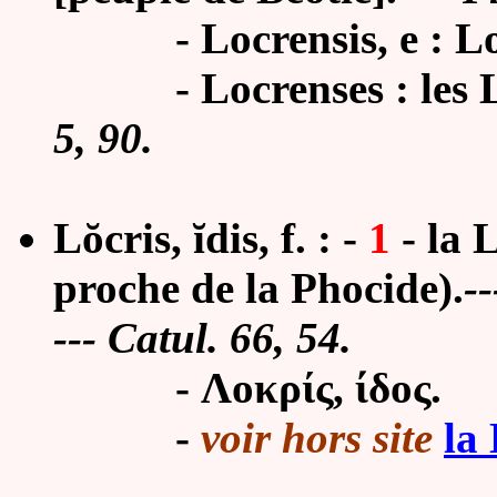
-
Locrensis, e : L
-
Locrenses : les 
5, 90.
Lŏcris, ĭdis, f. : -
1
- la 
proche de la Phocide).
--
--- Catul. 66, 54.
- Λοκρίς, ίδος.
-
voir hors site
la