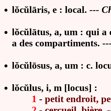
lŏcŭlāris, e :
local
.
---
Ch
lŏcŭlātus, a, um : qui a 
a des compartiments.
--
lŏcŭlōsus, a, um : c. loc
lŏcŭlus, i, m [locus] :
1
-
petit endroit, pe
2
-
cercueil, bière
.
-