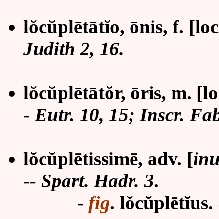
lŏcŭplētātĭo, ōnis, f. [lo
Judith 2, 16.
lŏcŭplētātŏr, ōris, m.
[l
- Eutr. 10, 15; Inscr. Fab
lŏcŭplētissimē, adv.
[
inu
--
Spart. Hadr. 3
.
-
fig
. l
ŏcŭplētĭ
us
.