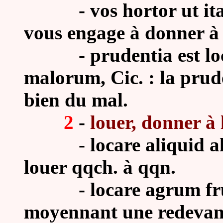
- vos hortor ut ita vir
vous engage à donner à l
- prudentia est loca
malorum, Cic. : la prude
bien du mal.
2
-
louer, donner à 
- locare aliquid alicu
louer qqch. à qqn.
- locare agrum frum
moyennant une redevanc