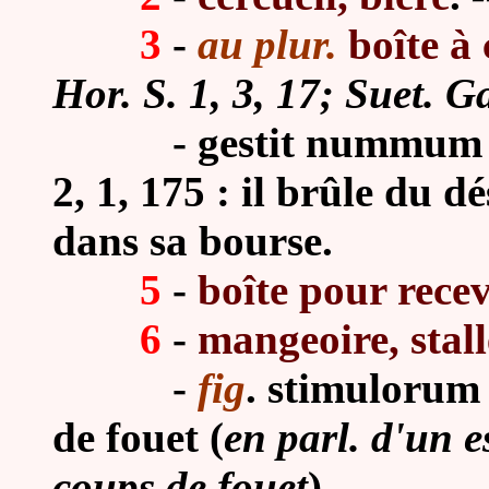
3
-
au plur.
boîte à 
Hor. S. 1, 3, 17; Suet. G
- gestit nummum i
2, 1, 175 : il brûle du d
dans sa bourse.
5
-
boîte pour recev
6
-
mangeoire, stall
-
fig
. stimulorum 
de fouet (
en parl. d'un e
coups de fouet
).