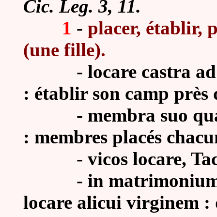
Cic. Leg. 3, 11.
1
-
placer, établir,
(une fille).
-
locare castra ad
: établir son camp près 
-
membra suo quæq
: membres placés chacun
-
vicos locare, Tac
-
in matrimonium
locare alicui virginem :