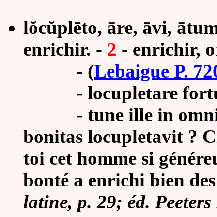
lŏcŭplēto, āre, āvi, ātum 
enrichir. -
2
- enrichir, o
-
(
Lebaigue P. 72
- locupletare fortunis
- tune ille in omnis t
bonitas locupletavit ? Ci
toi cet homme si généreu
bonté a enrichi bien des
latine, p. 29; éd. Peete