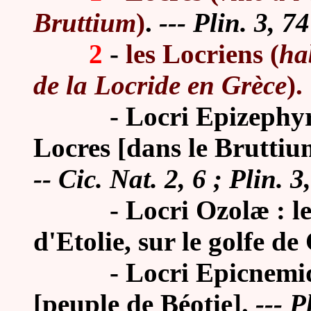
Bruttium
)
.
--- Plin. 3, 7
2
-
les Locriens (
ha
de la Locride en Grèce
).
-
Locri Epizephyri
Locres [dans le Brutti
-- Cic. Nat. 2, 6 ; Plin. 3
-
Locri Ozolæ : l
d'Etolie, sur le golfe de
-
Locri Epicnemid
[peuple de Béotie].
--- P