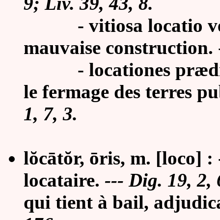
9; Liv. 39, 43, 8.
- vitiosa locatio ver
mauvaise construction.
- locationes prædioru
le fermage des terres pu
1, 7, 3
.
lŏcātŏr, ōris, m. [loco] :
locataire
.
---
Dig. 19, 2,
qui tient à bail, adjudic