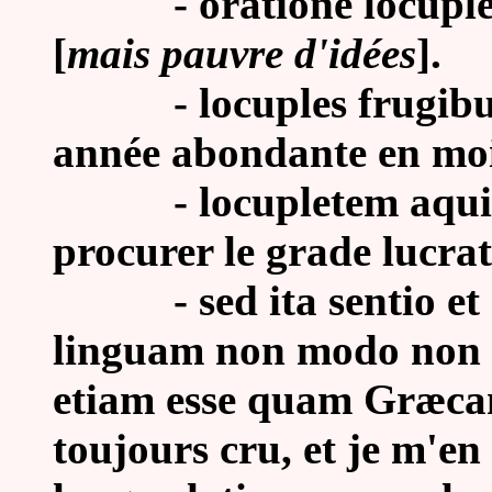
-
oratione locuples
[
mais pauvre d'idées
].
- locuples frugibus a
année abondante en moi
- locupletem aquilam 
procurer le grade lucrat
- sed ita sentio et s
linguam non modo non i
etiam esse quam Græcam, 
toujours cru, et je m'en