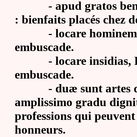
-
apud gratos bene
: bienfaits placés chez 
- locare hominem in i
embuscade.
- locare insidias, Ph
embuscade.
- duæ sunt artes quæ
amplissimo gradu dignita
professions qui peuvent 
honneurs.