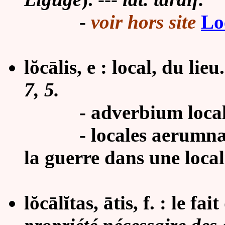
-
voir hors site
Lo
lŏcālis, e : local, du lieu.
7, 5.
- adverbium locale, V
- locales aerumnæ, A
la guerre dans une local
lŏcālĭtas, ātis, f. : le fa