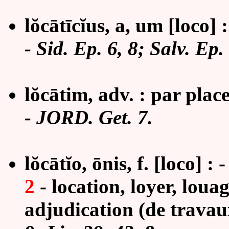
lŏcātīcĭus, a, um [loco] 
-
Sid. Ep. 6,
8; Salv. Ep. 
lŏcātim, adv. : par place
- JORD. Get. 7.
lŏcātĭo, ōnis, f. [loco] : 
2
- location, loyer, loua
adjudication (de travau