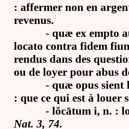
: affermer non en argen
revenus.
- quæ ex empto aut v
locato contra fidem fiun
rendus dans des questio
ou de loyer pour abus d
-
quæ opus sient l
: que ce qui est à louer s
- l
ŏcātum i, n. :
l
Nat. 3, 74.