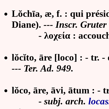
Lŏchīa, æ, f. : qui prés
Diane).
---
Inscr. Gruter
- λοχεία : accouch
lŏcĭto, āre [loco] : - tr.
---
Ter. Ad. 949.
lŏco, āre, āvi, ātum : - tr
-
subj. arch.
loca