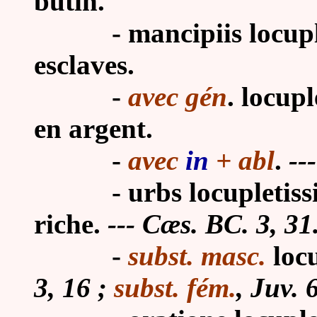
butin.
- mancipiis locuples, 
esclaves.
-
avec gén
. locup
en argent.
-
avec
in
+ abl
.
--
-
urbs locupletissi
riche.
--- Cæs. BC. 3, 31
-
subst. masc.
locu
3, 16 ;
subst. fém.
, Juv. 