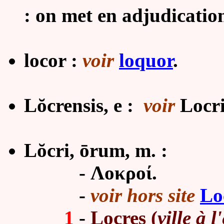
: on met en adjudication
locor :
voir
loquor
.
Lŏcrensis, e :
voir
Locri
Lŏcri, ōrum, m. :
- Λοκροί.
-
voir hors site
Lo
1
-
Locres (
ville à 