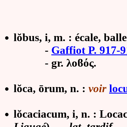
lŏbus, i, m. : écale, balle
-
Gaffiot P. 917-
- gr. λοϐός.
lŏca, ōrum, n. :
voir
loc
lŏcaciacum, i, n. : Loca
Ligugé
).
---
lat. tardif.