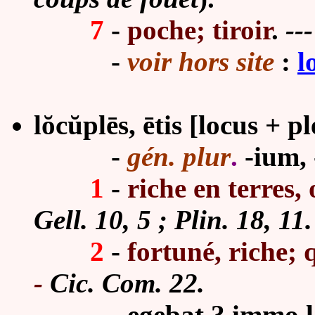
7
-
poche; tiroir
.
---
-
voir hors site
:
l
lŏcŭplēs, ētis [locus + p
-
gén. plur
.
-ium,
1
-
riche en terres,
Gell. 10, 5 ; Plin. 18, 11.
2
-
fortuné, riche;
-
Cic. Com. 22.
- egebat ? immo locu