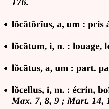
176.
lŏcātōrĭus, a, um : pris 
l
ŏcā
tum, i, n. : louage, 
lŏcātus, a, um : part. p
lŏcellus, i, m. : écrin, bo
Max. 7, 8, 9 ; Mart. 14, 