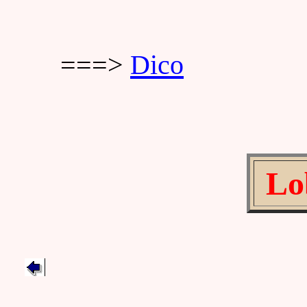
===>
Dico
Lo