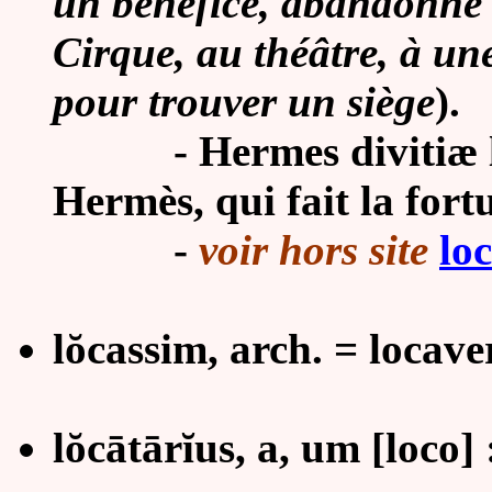
un bénéfice, abandonne s
Cirque, au théâtre, à un
pour trouver un siège
).
- Hermes divitiæ loca
Hermès, qui fait la fort
-
voir hors site
lo
lŏcassim, arch. = locav
lŏcātārĭus, a, um
[loco] 