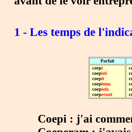
avant de le voir entrep
1 - Les temps de l'indic
Parfait
coep
i
c
coep
isti
c
coep
it
c
coep
imus
c
coep
istis
c
coep
erunt
c
Coepi : j'ai commenc
Coeperam : j'avais