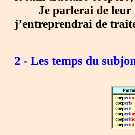
Je parlerai de leur m
j’entreprendrai de traite
2 - Les temps du subjo
Parfai
coep
eri
m
coep
eri
s
coep
eri
t
coep
eri
m
coep
eri
tis
coep
eri
nt