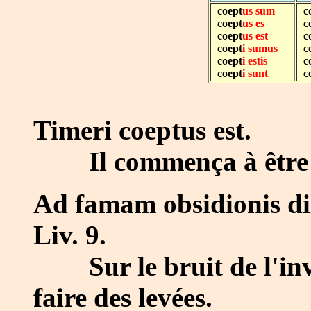
coept
us sum
c
coept
us es
co
coept
us est
co
coept
i sumus
co
coept
i estis
co
coept
i sunt
co
Timeri coeptus est.
Il commença à être c
Ad famam obsidionis dil
Liv. 9.
Sur le bruit de l'inves
faire des levées.