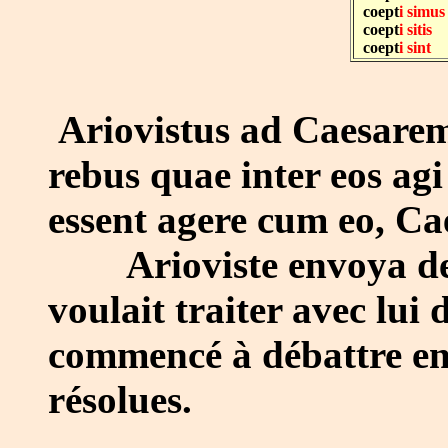
coept
i simus
coept
i sitis
coept
i sint
Ariovistus ad Caesarem l
rebus quae inter eos ag
essent agere cum eo, Ca
Arioviste envoya des l
voulait traiter avec lui 
commencé à débattre ent
résolues.