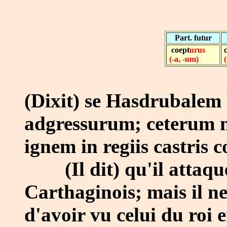
Part. futur
coept
urus
(-a, -um)
(Dixit) se Hasdrubalem
adgressurum; ceterum 
ignem in regiis castris c
(Il dit) qu'il attaque
Carthaginois; mais il 
d'avoir vu celui du roi e