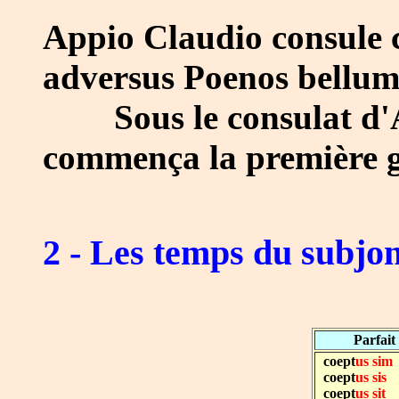
Appio Claudio consule
adversus Poenos bellum
Sous le consulat d'A
commença la première g
2 - Les temps du subjon
Parfait
coept
us sim
coept
us sis
coept
us sit