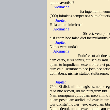
quo te avortisti?
Alcumena
Ita ingenium meum'st
(900) inimicos semper osa sum obtueri
Jupiter
Heia autem inimicos!
Alcumena
Sic est, vera praedi
nisi etiam hoc falso dici insimulaturus 
Jupiter
Nimis verecunda's.
Alcumena
Potin' es ut abstineas
nam certo, si sis sanus, aut sapias satis
quam tu impudicam esse arbitrere et pr
cum ea tu sermonem nec joco nec seri
tibi habeas, nisi sis stultior stultissumo.
Jupiter
750 - Si dixi, nihilo magis es, neque eg
et id huc revorti, uti me purgarem tibi.
Nam numquam quidquam meo animo fu
quam postquam audivi, ted esse iratam
Cur dixisti? inquies : ego expediam tib
Non, edepol, quo te esse impudicam c