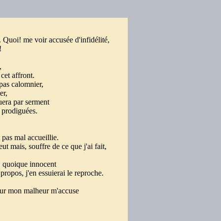
. Quoi! me voir accusée d'infidélité,
i!
s,
 cet affront.
 pas calomnier,
ter,
ouera par serment
t prodiguées.
 pas mal accueillie.
t mais, souffre de ce que j'ai fait,
, quoique innocent
propos, j'en essuierai le reproche.
 pour mon malheur m'accuse