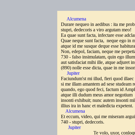
Alcumena
Durare nequeo in aedibus : ita me prob
stupri, dedecoris a viro argutam meo!
Ea quae sunt facta, infectare esse adcla
Quae neque sunt facta, neque ego in m
atque id me susque deque esse habitur
Non, edepol, faciam, neque me perpeti
730 - falso insimulatam, quin ego illu
aut satisfaciat mihi ille, atque adjuret i
(890) nolle esse dicta, quae in me inso
Jupiter
Faciundum'st mi illud, fieri quod illaec
si me illam amantem ad sese studeam r
quando, ego quod feci, factum id Amph
atque illi dudum meus amor negotium
insonti exhibuit; nunc autem insonti m
illius ira in hanc et maledicta expetent.
Alcumena
Et eccum, video, qui me miseram argu
740 - stupri, dedecoris.
Jupiter
Te volo, uxor, conloqu