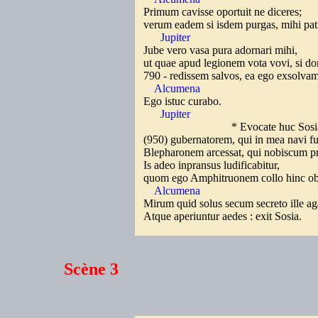
Primum cavisse oportuit ne diceres;
verum eadem si isdem purgas, mihi pat
Jupiter
Jube vero vasa pura adornari mihi,
ut quae apud legionem vota vovi, si 
790 - redissem salvos, ea ego exsolva
Alcumena
Ego istuc curabo.
Jupiter
* Evocate huc Sosia
(950) gubernatorem, qui in mea navi fu
Blepharonem arcessat, qui nobiscum p
Is adeo inpransus ludificabitur,
quom ego Amphitruonem collo hinc obs
Alcumena
Mirum quid solus secum secreto ille a
Atque aperiuntur aedes : exit Sosia.
Scène 3