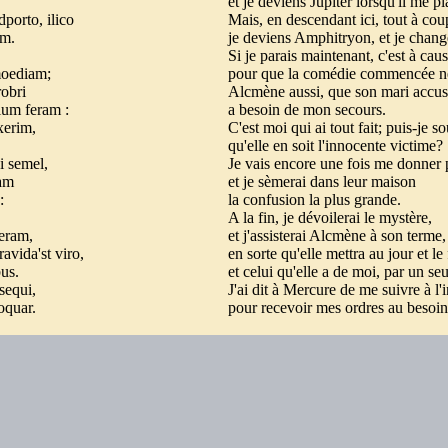
et je deviens Jupiter lorsqu'il me pl
porto, ilico
Mais, en descendant ici, tout à co
um.
je deviens Amphitryon, et je chan
Si je parais maintenant, c'est à ca
moediam;
pour que la comédie commencée ne
robri
Alcmène aussi, que son mari accuse
lium feram :
a besoin de mon secours.
xerim,
C'est moi qui ai tout fait; puis-je so
qu'elle en soit l'innocente victime?
i semel,
Je vais encore une fois me donner
iam
et je sèmerai dans leur maison
 :
la confusion la plus grande.
m
A la fin, je dévoilerai le mystère,
feram,
et j'assisterai Alcmène à son terme
avida'st viro,
en sorte qu'elle mettra au jour et le
bus.
et celui qu'elle a de moi, par un s
sequi,
J'ai dit à Mercure de me suivre à l
oquar.
pour recevoir mes ordres au besoin.