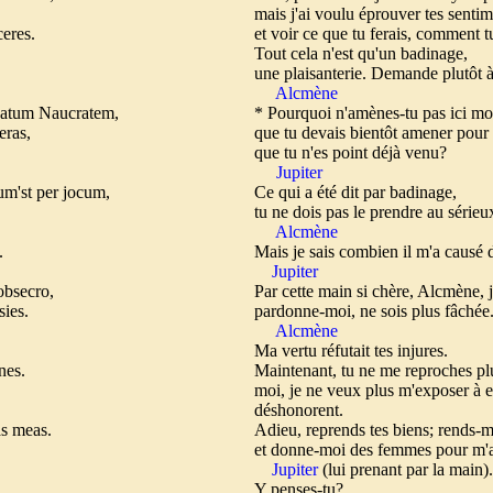
mais j'ai voulu éprouver tes senti
ceres.
et voir ce que tu ferais, comment t
Tout cela n'est qu'un badinage,
.
une plaisanterie. Demande plutôt à 
Alcmène
natum Naucratem,
* Pourquoi n'amènes-tu pas ici mo
eras,
que tu devais bientôt amener pour 
que tu n'es point déjà venu?
Jupiter
 per jocum,
Ce qui a été dit par badinage,
tu ne dois pas le prendre au sérieu
Alcmène
o.
Mais je sais combien il m'a causé 
Jupiter
obsecro,
Par cette main si chère, Alcmène, je
sies.
pardonne-moi, ne sois plus fâchée
Alcmène
Ma vertu réfutait tes injures.
ines.
Maintenant, tu ne me reproches p
moi, je ne veux plus m'exposer à 
déshonorent.
das meas.
Adieu, reprends tes biens; rends-m
et donne-moi des femmes pour m'
Jupiter
(lui prenant par la main).
Y penses-tu?