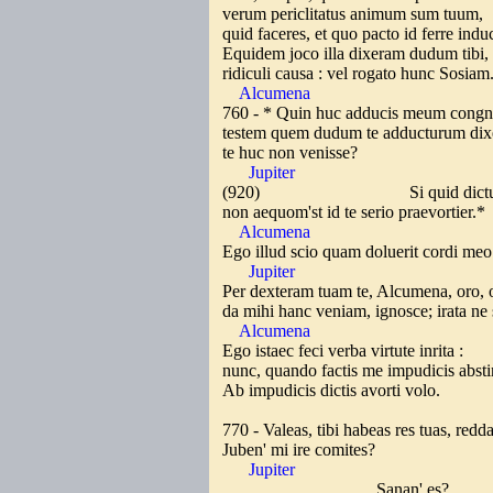
verum periclitatus animum sum tuum,
quid faceres, et quo pacto id ferre indu
Equidem joco illa dixeram dudum tibi,
ridiculi causa : vel rogato hunc Sosiam
Alcumena
760 - * Quin huc adducis meum cong
testem quem dudum te adducturum dix
te huc non venisse?
Jupiter
(920) Si quid dictum'st
non aequom'st id te serio praevortier.*
Alcumena
Ego illud scio quam doluerit cordi me
Jupiter
Per dexteram tuam te, Alcumena, oro, 
da mihi hanc veniam, ignosce; irata ne 
Alcumena
Ego istaec feci verba virtute inrita :
nunc, quando factis me impudicis abst
Ab impudicis dictis avorti volo.
770 - Valeas, tibi habeas res tuas, red
Juben' mi ire comites?
Jupiter
Sanan' es?