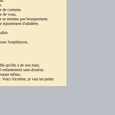
aît.
up
ge de costume.
use de vous,
 se termine pas brusquement.
 injustement d'adultère,
uffrir
 pour Amphitryon,
,
 fils qu'elle a de son mari,
eul enfantement sans douleur.
'instant même,
 Voici Alcmène, je vais lui parler.