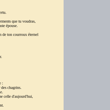
rtu.
serments que tu voudras,
haste épouse.
,
n de ton courroux éternel
r.
e :
ur des chagrins.
ie.
e celle d'aujourd'hui,
nt.