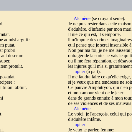
Alcmène
(se croyant seule).
ri,
Je ne puis rester dans cette maison
d'adultère, d'infamie par mon mar
mitat.
Il nie ce qui est, il s'emporte,
e admisi arguit :
il m'impute des crimes imaginaire
am putat.
et il pense que je serai insensible à
ar probri
Non par ma foi, je ne me laisserai
m aut deseram
outrager de la sorte. Je vais le quit
nsuper,
ou il me fera réparation, et désav
ntem protulit.
les injures qu'il m'a si gratuitemen
Jupiter
(à part).
 postulat,
Il me faudra faire ce qu'elle exige,
ecipere :
si je veux que ma tendresse ne soit
itruoni obfuit,
Ce pauvre Amphitryon, qui n'en peu
et mon amour vient de le jeter
ihi
dans de grands ennuis; à mon tour
de ses violences et de ses mauvais 
Alcmène
it
Le voici, je l'aperçois, celui qui
d'adultère infâme.
Jupiter
i.
Je veux te parler, femme;