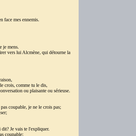
 en face mes ennemis.
e je mens.
irer vers lui Alcmène, qui détourne la
raison,
le crois, comme tu le dis,
onversation ou plaisante ou sérieuse.
 pas coupable, je ne le crois pas;
user;
e
 dit? Je vais te l'expliquer.
pas coupable;