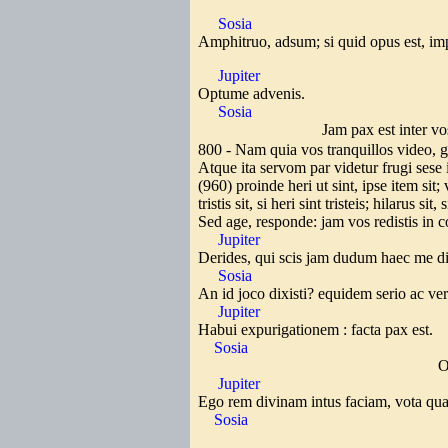
Sosia
Amphitruo, adsum; si quid opus est, i
Jupiter
Optume advenis.
Sosia
Jam pax est inter vos 
800 - Nam quia vos tranquillos video, g
Atque ita servom par videtur frugi sese 
(960) proinde heri ut sint, ipse item sit
tristis sit, si heri sint tristeis; hilarus sit
Sed age, responde: jam vos redistis in
Jupiter
Derides, qui scis jam dudum haec me d
Sosia
An id joco dixisti? equidem serio ac ver
Jupiter
Habui expurigationem : facta pax est.
Sosia
Optume's
Jupiter
Ego rem divinam intus faciam, vota qua
Sosia
Cense