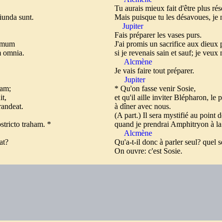
Tu aurais mieux fait d'être plus ré
iunda sunt.
Mais puisque tu les désavoues, je n
Jupiter
Fais préparer les vases purs.
domum
J'ai promis un sacrifice aux dieux 
m omnia.
si je revenais sain et sauf; je veux 
Alcmène
Je vais faire tout préparer.
Jupiter
m;
* Qu'on fasse venir Sosie,
it,
et qu'il aille inviter Blépharon, le
randeat.
à dîner avec nous.
(A part.) Il sera mystifié au point d
tricto traham. *
quand je prendrai Amphitryon à la g
Alcmène
gat?
Qu'a-t-il donc à parler seul? quel 
On ouvre: c'est Sosie.