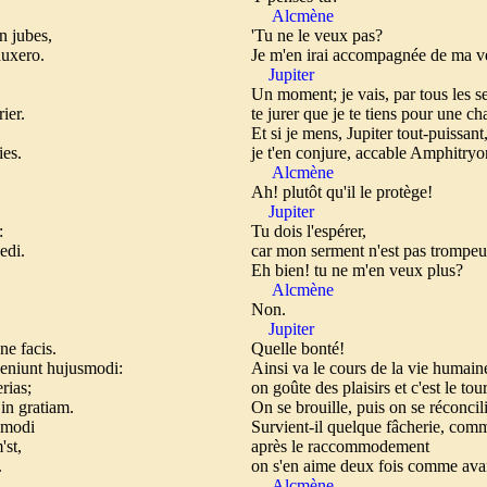
Alcmène
es,
'Tu ne le veux pas?
duxero.
Je m'en irai accompagnée de ma ve
Jupiter
,
Un moment; je vais, par tous les 
ier.
te jurer que je te tiens pour une c
Et si je mens, Jupiter tout-puissant
ies.
je t'en conjure, accable Amphitryo
Alcmène
Ah! plutôt qu'il le protège!
Jupiter
:
Tu dois l'espérer,
edi.
car mon serment n'est pas trompeu
Eh bien! tu ne m'en veux plus?
Alcmène
Non.
Jupiter
is.
Quelle bonté!
veniunt hujusmodi:
Ainsi va le cours de la vie humain
erias;
on goûte des plaisirs et c'est le to
 in gratiam.
On se brouille, puis on se réconcil
usmodi
Survient-il quelque fâcherie, comm
'st,
après le raccommodement
.
on s'en aime deux fois comme ava
Alcmène