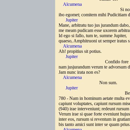
Alcumena
Si non jub
ibo egomet; comitem mihi Pudicitiam 
Jupiter
Mane, arbitratu tuo jus jurandum dabo
me meam pudicam esse uxorem arbitrar
Id ego si fallo, tum te, summe Jupiter,
quaeso, Amphitruoni ut semper iratus s
Alcumena
Ah! propitius sit potius.
Jupiter
Confido fore 
nam jusjurandum verum te advorsum d
Jam nunc irata non es?
Alcumena
Non sum.
Jupiter
Bene fac
780 - Nam in hominum aetate multa e
capiunt voluptates, capiunt rursum mis
(940) irae interveniunt; redeunt rursum
Verum irae si quae forte eveniunt huj
inter eos, rursum si reventum in gratiam
bis tanto amici sunt inter se quam prius
Alcumena