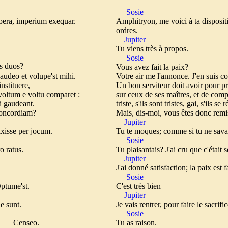
Sosie
mpera, imperium exequar.
Amphitryon, me voici à ta dispositi
ordres.
Jupiter
Tu viens très à propos.
Sosie
duos?
Vous avez fait la paix?
audeo et volupe'st mihi.
Votre air me l'annonce. J'en suis co
instituere,
Un bon serviteur doit avoir pour pr
; voltum e voltu comparet :
sur ceux de ses maîtres, et de compo
, si gaudeant.
triste, s'ils sont tristes, gai, s'ils se
 concordiam?
Mais, dis-moi, vous êtes donc remi
Jupiter
ixisse per jocum.
Tu te moques; comme si tu ne savais
Sosie
o ratus.
Tu plaisantais? J'ai cru que c'était 
Jupiter
J'ai donné satisfaction; la paix est fa
Sosie
t.
C'est très bien
Jupiter
e sunt.
Je vais rentrer, pour faire le sacrifi
Sosie
o.
Tu as raison.