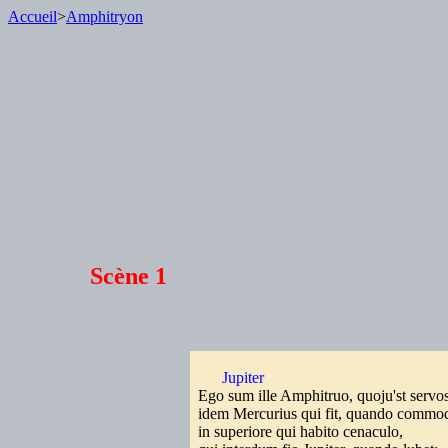
Accueil
>
Amphitryon
Scène 1
Jupiter
Ego sum ille Amphitruo, quoju'st servo
idem Mercurius qui fit, quando commo
in superiore qui habito cenaculo,