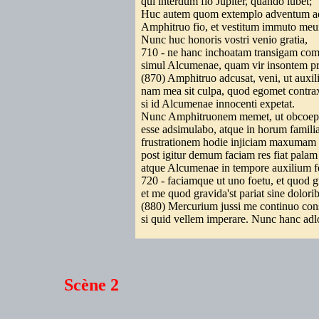
qui interdum fio Jupiter, quando lubet;
Huc autem quom extemplo adventum ad
Amphitruo fio, et vestitum immuto me
Nunc huc honoris vostri venio gratia,
710 - ne hanc inchoatam transigam co
simul Alcumenae, quam vir insontem p
(870) Amphitruo adcusat, veni, ut auxi
nam mea sit culpa, quod egomet contra
si id Alcumenae innocenti expetat.
Nunc Amphitruonem memet, ut obcoep
esse adsimulabo, atque in horum famil
frustrationem hodie injiciam maxumam
post igitur demum faciam res fiat pala
atque Alcumenae in tempore auxilium 
720 - faciamque ut uno foetu, et quod gr
et me quod gravida'st pariat sine dolori
(880) Mercurium jussi me continuo con
si quid vellem imperare. Nunc hanc adl
Scène 2