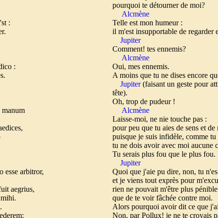
pourquoi te détourner de moi?
Alcmène
 :
Telle est mon humeur :
er.
il m'est insupportable de regarder
Jupiter
Comment! tes ennemis?
Alcmène
co :
Oui, mes ennemis.
es.
A moins que tu ne dises encore qu
Jupiter
(faisant un geste pour att
tête).
Oh, trop de pudeur !
 manum
Alcmène
,
Laisse-moi, ne nie touche pas :
aedices,
pour peu que tu aies de sens et de 
o
puisque je suis infidèle, comme tu 
tu ne dois avoir avec moi aucune c
Tu serais plus fou que le plus fou.
Jupiter
o esse arbitror,
Quoi que j'aie pu dire, non, tu n'es
et je viens tout exprès pour m'exc
it aegrius,
rien ne pouvait m'être plus pénibl
 mihi.
que de te voir fâchée contre moi.
i.
Alors pourquoi avoir dit ce que j'ai
rederem;
Non, par Pollux! je ne te croyais 