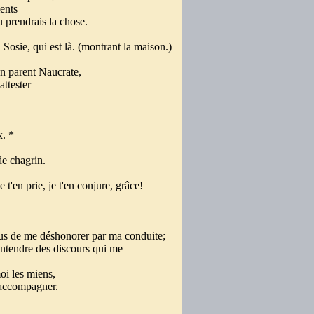
ments
u prendrais la chose.
Sosie, qui est là. (montrant la maison.)
n parent Naucrate,
attester
x. *
de chagrin.
 t'en prie, je t'en conjure, grâce!
.
lus de me déshonorer par ma conduite;
entendre des discours qui me
oi les miens,
accompagner.