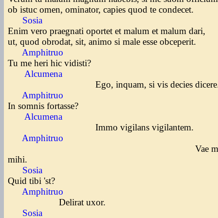
ob istuc omen, ominator, capies quod te condecet.
Sosia
Enim vero praegnati oportet et malum et malum dari,
ut, quod obrodat, sit, animo si male esse obceperit.
Amphitruo
Tu me heri hic vidisti?
Alcumena
Ego, inquam, si vis decies dicere
Amphitruo
In somnis fortasse?
Alcumena
Immo vigilans vigilantem.
Amphitruo
Vae miser
mihi.
Sosia
Quid tibi 'st?
Amphitruo
Delirat uxor.
Sosia