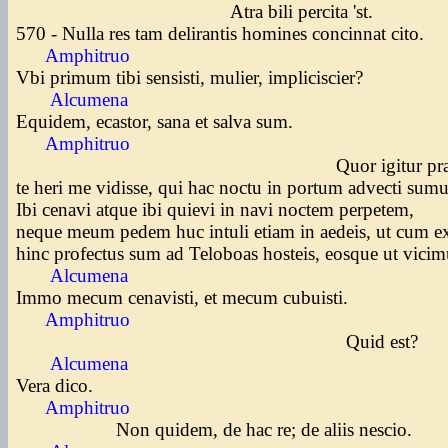
Atra bili percita 'st.
570 - Nulla res tam delirantis homines concinnat cito.
Amphitruo
Vbi primum tibi sensisti, mulier, impliciscier?
Alcumena
Equidem, ecastor, sana et salva sum.
Amphitruo
Quor igitur praedi
te heri me vidisse, qui hac noctu in portum advecti sum
Ibi cenavi atque ibi quievi in navi noctem perpetem,
neque meum pedem huc intuli etiam in aedeis, ut cum e
hinc profectus sum ad Teloboas hosteis, eosque ut vici
Alcumena
Immo mecum cenavisti, et mecum cubuisti.
Amphitruo
Quid est?
Alcumena
Vera dico.
Amphitruo
Non quidem, de hac re; de aliis nescio.