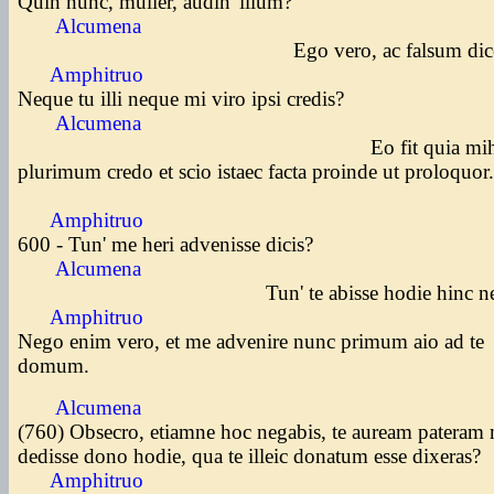
Quin nunc, mulier, audin' illum?
Alcumena
Ego vero, ac falsum dicer
Amphitruo
Neque tu illi neque mi viro ipsi credis?
Alcumena
Eo fit quia mih
plurimum credo et scio istaec facta proinde ut proloquor
Amphitruo
600 - Tun' me heri advenisse dicis?
Alcumena
Tun' te abisse hodie hinc neg
Amphitruo
Nego enim vero, et me advenire nunc primum aio ad te
domum.
Alcumena
(760) Obsecro, etiamne hoc negabis, te auream pateram
dedisse dono hodie, qua te illeic donatum esse dixeras?
Amphitruo