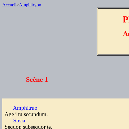
Accueil
>
Amphitryon
P
A
Scène 1
Amphitruo
Age i tu secundum.
Sosia
Sequor, subsequor te.