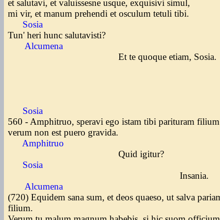
et salutavi, et valuissesne usque, exquisivi simul,
mi vir, et manum prehendi et osculum tetuli tibi.
Sosia
Tun' heri hunc salutavisti?
Alcumena
Et te quoque etiam, Sosia.
Sosia
560 - Amphitruo, speravi ego istam tibi parituram filiu
verum non est puero gravida.
Amphitruo
Quid igitur?
Sosia
Insania.
Alcumena
(720) Equidem sana sum, et deos quaeso, ut salva paria
filium.
Verum tu malum magnum habebis, si hic suom officium 