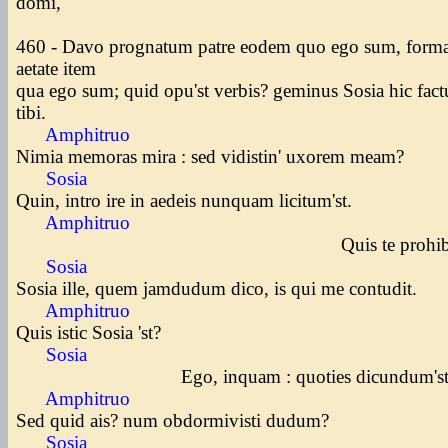
domi,
460 - Davo prognatum patre eodem quo ego sum, forma
aetate item
qua ego sum; quid opu'st verbis? geminus Sosia hic factu
tibi.
Amphitruo
Nimia memoras mira : sed vidistin' uxorem meam?
Sosia
Quin, intro ire in aedeis nunquam licitum'st.
Amphitruo
Quis te prohibui
Sosia
Sosia ille, quem jamdudum dico, is qui me contudit.
Amphitruo
Quis istic Sosia 'st?
Sosia
Ego, inquam : quoties dicundum'st t
Amphitruo
Sed quid ais? num obdormivisti dudum?
Sosia