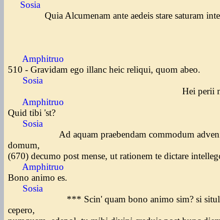
Sosia
Quia Alcumenam ante aedeis stare saturam inte
Amphitruo
510 - Gravidam ego illanc heic reliqui, quom abeo.
Sosia
Hei perii mise
Amphitruo
Quid tibi 'st?
Sosia
Ad aquam praebendam commodum adven
domum,
(670) decumo post mense, ut rationem te dictare intelle
Amphitruo
Bono animo es.
Sosia
*** Scin' quam bono animo sim? si situ
cepero,