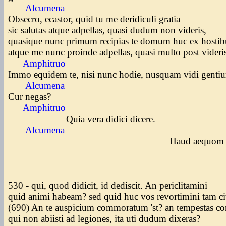
Alcumena
Obsecro, ecastor, quid tu me deridiculi gratia
sic salutas atque adpellas, quasi dudum non videris,
quasique nunc primum recipias te domum huc ex hosti
atque me nunc proinde adpellas, quasi multo post vider
Amphitruo
Immo equidem te, nisi nunc hodie, nusquam vidi genti
Alcumena
Cur negas?
Amphitruo
Quia vera didici dicere.
Alcumena
Haud aequom faci
530 - qui, quod didicit, id dediscit. An periclitamini
quid animi habeam? sed quid huc vos revortimini tam c
(690) An te auspicium commoratum 'st? an tempestas co
qui non abiisti ad legiones, ita uti dudum dixeras?