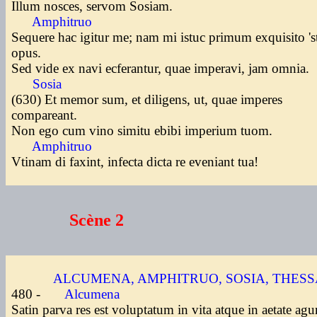
Illum nosces, servom Sosiam.
Amphitruo
Sequere hac igitur me; nam mi istuc primum exquisito 's
opus.
Sed vide ex navi ecferantur, quae imperavi, jam omnia.
Sosia
(630) Et memor sum, et diligens, ut, quae imperes
compareant.
Non ego cum vino simitu ebibi imperium tuom.
Amphitruo
Vtinam di faxint, infecta dicta re eveniant tua!
Scène 2
ALCUMENA, AMPHITRUO, SOSIA, THESS
480 -
Alcumena
Satin parva res est voluptatum in vita atque in aetate ag