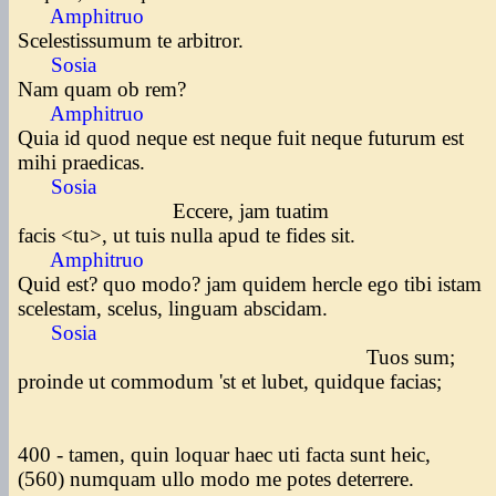
Amphitruo
Scelestissumum te arbitror.
Sosia
Nam quam ob rem?
Amphitruo
Quia id quod neque est neque fuit neque futurum est
mihi praedicas.
Sosia
Eccere, jam tuatim
facis <tu>, ut tuis nulla apud te fides sit.
Amphitruo
Quid est? quo modo? jam quidem hercle ego tibi istam
scelestam, scelus, linguam abscidam.
Sosia
Tuos sum;
proinde ut commodum 'st et lubet, quidque facias;
400 - tamen, quin loquar haec uti facta sunt heic,
(560) numquam ullo modo me potes deterrere.