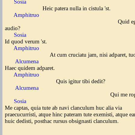
Sosia
Heic patera nulla in cistula 'st.
Amphitruo
Quid eg
audio?
Sosia
Id quod verum 'st.
Amphitruo
At cum cruciatu jam, nisi adparet, tu
Alcumena
Haec quidem adparet.
Amphitruo
Quis igitur tibi dedit?
Alcumena
Qui me rogat
Sosia
Me captas, quia tute ab navi clanculum huc alia via
praecucurristi, atque hinc pateram tute exemisti, atque 
huic dedisti, posthac rursus obsignasti clanculum.