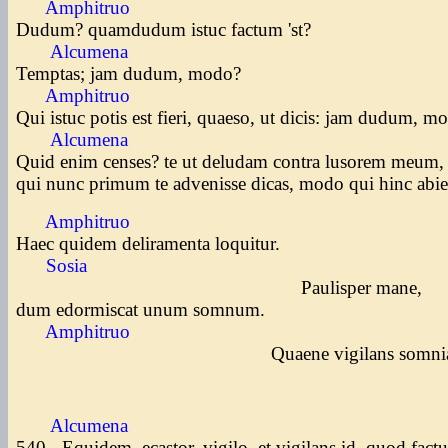
Amphitruo
Dudum? quamdudum istuc factum 'st?
Alcumena
Temptas; jam dudum, modo?
Amphitruo
Qui istuc potis est fieri, quaeso, ut dicis: jam dudum, 
Alcumena
Quid enim censes? te ut deludam contra lusorem meum
qui nunc primum te advenisse dicas, modo qui hinc abier
Amphitruo
Haec quidem deliramenta loquitur.
Sosia
Paulisper mane,
dum edormiscat unum somnum.
Amphitruo
Quaene vigilans somnia
Alcumena
540 - Equidem, ecastor, vigilo, et vigilans id, quod factu