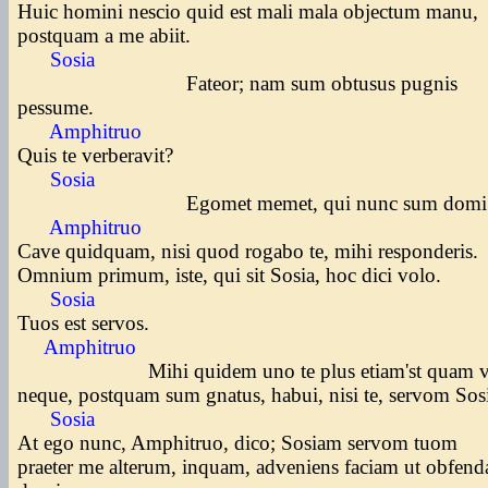
Huic homini nescio quid est mali mala objectum manu,
postquam a me abiit.
Sosia
Fateor; nam sum obtusus pugnis
pessume.
Amphitruo
Quis te verberavit?
Sosia
Egomet memet, qui nunc sum domi
Amphitruo
Cave quidquam, nisi quod rogabo te, mihi responderis.
Omnium primum, iste, qui sit Sosia, hoc dici volo.
Sosia
Tuos est servos.
Amphitruo
Mihi quidem uno te plus etiam'st quam vo
neque, postquam sum gnatus, habui, nisi te, servom So
Sosia
At ego nunc, Amphitruo, dico; Sosiam servom tuom
praeter me alterum, inquam, adveniens faciam ut obfend