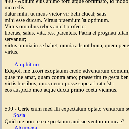
490 - Abitum ejus animo forti atque obfirmato, id modo 
mercedis
datur mihi, ut meus victor vir belli clueat; satis
mihi esse ducam. Virtus praemium 'st optimum.
Virtus omnibus rebus anteit profecto:
libertas, salus, vita, res, parenteis, Patria et prognati tutan
servantur;
virtus omnia in se habet; omnia adsunt bona, quem pene
virtus.
Amphitruo
Edepol, me uxori exoptatum credo adventurum domum
quae me amat, quam contra amo; praesertim re gesta be
victis hostibus, quos nemo posse superari ratu 'st :
eos auspicio meo atque ductu primo coetu vicimus.
500 - Certe enim med illi expectatum optato venturum s
Sosia
Quid me non rere expectatum amicae venturum meae?
Alcumena