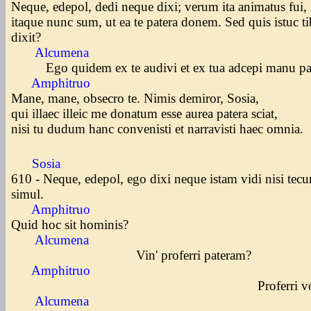
Neque, edepol, dedi neque dixi; verum ita animatus fui,
itaque nunc sum, ut ea te patera donem. Sed quis istuc t
dixit?
Alcumena
Ego quidem ex te audivi et ex tua adcepi manu pa
Amphitruo
Mane, mane, obsecro te. Nimis demiror, Sosia,
qui illaec illeic me donatum esse aurea patera sciat,
nisi tu dudum hanc convenisti et narravisti haec omnia.
Sosia
610 - Neque, edepol, ego dixi neque istam vidi nisi tec
simul.
Amphitruo
Quid hoc sit hominis?
Alcumena
Vin' proferri pateram?
Amphitruo
Proferri volo
Alcumena