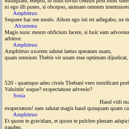
numquam, edepol, tu mihi divini creduis post hunc die
ni ego illi puteo, si obcepso, animam omnem intertraxe
Amphitruo
Sequere hac me modo. Alium ego isti rei adlegabo, ne t
Alcumena
Magis nunc meum obficium facere, si huic eam advorsu
arbitror.
Amphitruo
Amphitruo uxorem salutat laetus speratam suam,
quam omnium Thebis vir unam esse optimam dijudicat
520 - quamque adeo civeis Thebani vero rumificant pr
Valuistin' usque? exspectatune advenio?
Sosia
Haud vidi magi
exspectatum! eam salutat magis haud quisquam quam c
Amphitruo
Et quom te gravidam, et quom te pulchre plenam adspic
gaudeo.