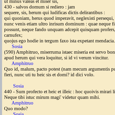
ut minus valeas et miser sis,
430 - salvos domum si rediero : jam
sequere, sis, herum qui ludificas dictis delirantibus :
qui quoniam, herus quod imperavit, neglexisti persequi
nunc venis etiam ultro inrisum dominum : quae neque fi
possunt, neque fando unquam adcepit quisquam profers
carnufex;
quojus ego hodie in tergum faxo ista expetant mendacia
Sosia
(590) Amphitruo, miserruma istaec miseria est servo bo
apud herum qui vera loquitur, si id vi verum vincitur.
Amphitruo
Quo id, malum, pacto potest (nam mecum argumentis p
fieri, nunc uti tu heic sis et domi? id dici volo.
Sosia
440 - Sum profecto et heic et illeic : hoc quoivis mirari l
Neque tibi istuc mirum magi' videtur quam mihi.
Amphitruo
Quo modo?
Sosia