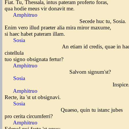
Fiat. Tu, Thessala, intus pateram proferto foras,
qua hodie meus vir donavit me.
Amphitruo
Secede huc tu, Sosia.
Enim vero illud praeter alia mira miror maxume,
si haec habet pateram illam.
Sosia
An etiam id credis, quae in ha
cistellula
tuo signo obsignata fertur?
Amphitruo
Salvom signum'st?
Sosia
Inspice
Amphitruo
Recte, ita 'st ut obsignavi.
Sosia
Quaeso, quin tu istanc jubes
pro cerita circumferri?
Amphitruo
Edepol qui facto 'st opus;