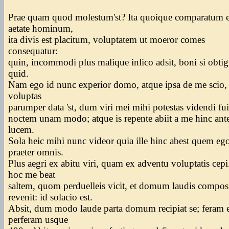
Prae quam quod molestum'st? Ita quoique comparatum e
aetate hominum,
ita divis est placitum, voluptatem ut moeror comes
consequatur:
quin, incommodi plus malique inlico adsit, boni si obtig
quid.
Nam ego id nunc experior domo, atque ipsa de me scio,
voluptas
parumper data 'st, dum viri mei mihi potestas videndi fu
noctem unam modo; atque is repente abiit a me hinc ant
lucem.
Sola heic mihi nunc videor quia ille hinc abest quem e
praeter omnis.
Plus aegri ex abitu viri, quam ex adventu voluptatis cepi
hoc me beat
saltem, quom perduelleis vicit, et domum laudis compos
revenit: id solacio est.
Absit, dum modo laude parta domum recipiat se; feram e
perferam usque