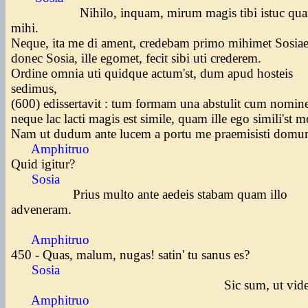
Nihilo, inquam, mirum magis tibi istuc qu
mihi.
Neque, ita me di ament, credebam primo mihimet Sosia
donec Sosia, ille egomet, fecit sibi uti crederem.
Ordine omnia uti quidque actum'st, dum apud hosteis
sedimus,
(600) edissertavit : tum formam una abstulit cum nomin
neque lac lacti magis est simile, quam ille ego simili'st m
Nam ut dudum ante lucem a portu me praemisisti domu
Amphitruo
Quid igitur?
Sosia
Prius multo ante aedeis stabam quam illo
adveneram.
Amphitruo
450 - Quas, malum, nugas! satin' tu sanus es?
Sosia
Sic sum, ut vides
Amphitruo