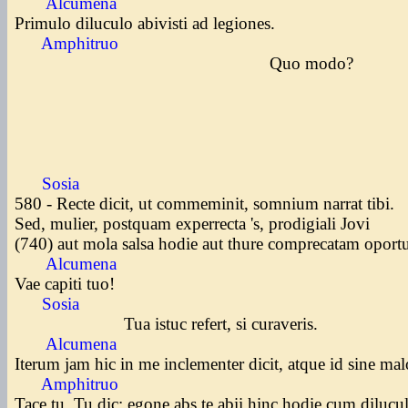
Alcumena
Primulo diluculo abivisti ad legiones.
Amphitruo
Quo modo?
Sosia
580 - Recte dicit, ut commeminit, somnium narrat tibi.
Sed, mulier, postquam experrecta 's, prodigiali Jovi
(740) aut mola salsa hodie aut thure comprecatam oportu
Alcumena
Vae capiti tuo!
Sosia
Tua istuc refert, si curaveris.
Alcumena
Iterum jam hic in me inclementer dicit, atque id sine ma
Amphitruo
Tace tu. Tu dic: egone abs te abii hinc hodie cum dilucu