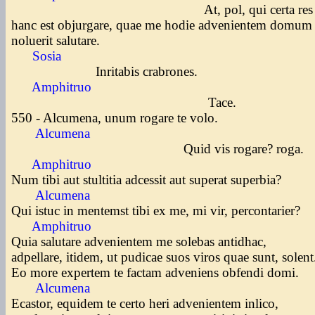
At, pol, qui certa re
hanc est objurgare, quae me hodie advenientem domu
noluerit salutare.
Sosia
Inritabis crabrones.
Amphitruo
Tace.
550 - Alcumena, unum rogare te volo.
Alcumena
Quid vis rogare? roga.
Amphitruo
Num tibi aut stultitia adcessit aut superat superbia?
Alcumena
Qui istuc in mentemst tibi ex me, mi vir, percontarier?
Amphitruo
Quia salutare advenientem me solebas antidhac,
adpellare, itidem, ut pudicae suos viros quae sunt, solen
Eo more expertem te factam adveniens obfendi domi.
Alcumena
Ecastor, equidem te certo heri advenientem inlico,