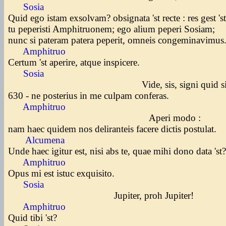
Sosia
Quid ego istam exsolvam? obsignata 'st recte : res gest 's
tu peperisti Amphitruonem; ego alium peperi Sosiam;
nunc si pateram patera peperit, omneis congeminavimus
Amphitruo
Certum 'st aperire, atque inspicere.
Sosia
Vide, sis, signi quid sie
630 - ne posterius in me culpam conferas.
Amphitruo
Aperi modo :
nam haec quidem nos deliranteis facere dictis postulat.
Alcumena
Unde haec igitur est, nisi abs te, quae mihi dono data 'st
Amphitruo
Opus mi est istuc exquisito.
Sosia
Jupiter, proh Jupiter!
Amphitruo
Quid tibi 'st?