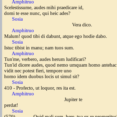
Amphitruo
Scelestissume, audes mihi praedicare id,
domi te esse nunc, qui heic ades?
Sosia
Vera dico.
Amphitruo
Malum! quod tibi di dabunt, atque ego hodie dabo.
Sosia
Istuc tibist in manu; nam tuos sum.
Amphitruo
Tun'me, verbero, audes herum ludificari?
Tun'id dicere audes, quod nemo umquam homo anteha
vidit nec potest fieri, tempore uno
homo idem duobus locis ut simul sit?
Sosia
410 - Profecto, ut loquor, res ita est.
Amphitruo
Jupiter te
perdat!
Sosia
(570) Quid mali sum, here, tua ex re promeritu