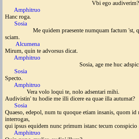
Vbi ego audiverim
Amphitruo
Hanc roga.
Sosia
Me quidem praesente numquam factum 'st, q
sciam.
Alcumena
Mirum, quin te advorsus dicat.
Amphitruo
Sosia, age me huc adspice
Sosia
Specto.
Amphitruo
Vera volo loqui te, nolo adsentari mihi.
Audivistin' tu hodie me illi dicere ea quae illa autumat?
Sosia
Quaeso, edepol, num tu quoque etiam insanis, quom id
interrogas,
qui ipsus equidem nunc primum istanc tecum conspicio
Amphitruo