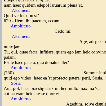
nam haec quidem edepol laruarum plena 'st.
Alcumena
Quid verbis opu'st?
620 - Hem tibi pateram, eccam.
Amphitruo
Cedo mi.
Alcumena
Age, adspice huc, s
nunc jam.
Tu, qui, quae facta, infitiare; quem ego jam heic convin
palam.
Estne haec patera, qua donatus illei?
Amphitruo
(780) Summe Jupite
quid ego video! haec ea 'st profecto patera: perii, Sosia.
Sosia
Aut, pol, haec praestigiatrix mulier multo maxima 'st,
aut pateram heic inesse oportet.
Amphitruo
Agedum, solve cistula