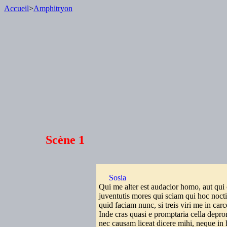
Accueil
>
Amphitryon
Scène 1
Sosia
Qui me alter est audacior homo, aut qui 
juventutis mores qui sciam qui hoc noc
quid faciam nunc, si treis viri me in c
Inde cras quasi e promptaria cella depr
nec causam liceat dicere mihi, neque in