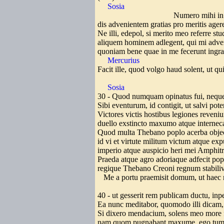
Sosia
Numero mihi in mente
dis advenientem gratias pro meritis age
Ne illi, edepol, si merito meo referre stu
aliquem hominem adlegent, qui mi adveni
quoniam bene quae in me fecerunt ingrat
Mercurius
Facit ille, quod volgo haud solent, ut qui
Sosia
30 - Quod numquam opinatus fui, neque
Sibi eventurum, id contigit, ut salvi po
Victores victis hostibus legiones reven
duello exstincto maxumo atque interneca
Quod multa Thebano poplo acerba objec
id vi et virtute militum victum atque e
imperio atque auspicio heri mei Amphi
Praeda atque agro adoriaque adfecit pop
regique Thebano Creoni regnum stabili
Me a portu praemisit domum, ut haec 
40 - ut gesserit rem publicam ductu, inp
Ea nunc meditabor, quomodo illi dicam,
Si dixero mendacium, solens meo more 
nam quom pugnabant maxume, ego tu