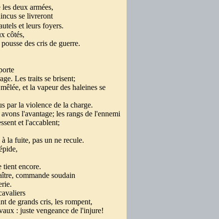
e les deux armées,
incus se livreront
 autels et leurs foyers.
ux côtés,
n pousse des cris de guerre.
porte
age. Les traits se brisent;
 mêlée, et la vapeur des haleines se
us par la violence de la charge.
avons l'avantage; les rangs de l'ennemi
ssent et l'accablent;
la fuite, pas un ne recule.
répide,
 tient encore.
aître, commande soudain
erie.
 cavaliers
ant de grands cris, les rompent,
vaux : juste vengeance de l'injure!