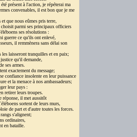
été présent à l'action, je répéterai ma
rmes convenables, il est bon que je me
 et que nous eûmes pris terre,
choisit parmi ses principaux officiers
éléboens ses résolutions :
 ni guerre ce qu'ils ont enlevé,
visseurs, il remmènera sans délai son
s les laisseront tranquilles et en paix;
la justice qu'il demande,
 de ses armes.
ttent exactement du message;
une confiance insolente en leur puissance
injure et la menace à nos ambassadeurs;
éger leur pays :
n retirer leurs troupes.
e réponse, il met aussitôt
éléboens sortent de leurs murs,
oie de part et d'autre toutes les forces.
 rangs s'alignent;
ons ordinaires,
t en bataille.