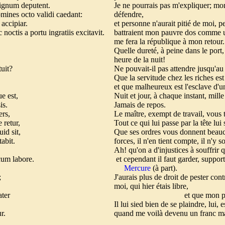
dignum deputent.
Je ne pourrais pas m'expliquer; mon
mines octo validi caedant:
défendre,
 accipiar.
et personne n'aurait pitié de moi, p
noctis a portu ingratiis excitavit.
battraient mon pauvre dos comme u
me fera la république à mon retour. 
Quelle dureté, à peine dans le port,
heure de la nuit!
tuit?
Ne pouvait-il pas attendre jusqu'a
Que la servitude chez les riches es
et que malheureux est l'esclave d'
ue est,
Nuit et jour, à chaque instant, mille
sis.
Jamais de repos.
ers,
Le maître, exempt de travail, vous 
 retur,
Tout ce qui lui passe par la tête lui
uid sit,
Que ses ordres vous donnent beauc
tabit.
forces, il n'en tient compte, il n'y
Ah! qu'on a d'injustices à souffrir 
cum labore.
et cependant il faut garder, suppor
Mercure
(à part).
;
J'aurais plus de droit de pester cont
moi, qui hier étais libre,
er
et que mon père a rédui
Il lui sied bien de se plaindre, lui,
r.
quand me voilà devenu un franc mar