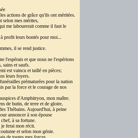
nsée
 les actions de grâce qu'ils ont méritées.
nt selon mes mérites,
qui me labourerait comme il faut le
 à profit leurs bontés pour moi...
ommes, il se rend justice.
 l'espérais et que nous ne l'espérions
 sains et saufs.
emi est vaincu et taillé en pièces;
ans leurs foyers.
 funérailles prématurées pour la nation
uis par la force et le courage de nos
 auspices d'Amphitryon, mon maître.
s de butin, de terre et de gloire,
 des Thébains.
Aujourd'hui, à peine
pour annoncer à son épouse
 chef, à sa fortune.
je ferai mon récit.
 coutume et selon mon génie.
ais de toutes mes forces.