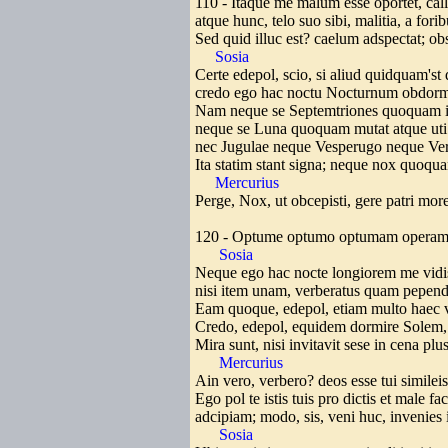
110 - Itaque me malum esse oportet, c
atque hunc, telo suo sibi, malitia, a fori
Sed quid illuc est? caelum adspectat; 
Sosia
Certe edepol, scio, si aliud quidquam's
credo ego hac noctu Nocturnum obdorm
Nam neque se Septemtriones quoquam 
neque se Luna quoquam mutat atque uti 
nec Jugulae neque Vesperugo neque Ver
Ita statim stant signa; neque nox quoqu
Mercurius
Perge, Nox, ut obcepisti, gere patri mo
120 - Optume optumo optumam operam d
Sosia
Neque ego hac nocte longiorem me vidi
nisi item unam, verberatus quam pepen
Eam quoque, edepol, etiam multo haec v
Credo, edepol, equidem dormire Solem,
Mira sunt, nisi invitavit sese in cena pl
Mercurius
Ain vero, verbero? deos esse tui similei
Ego pol te istis tuis pro dictis et male fac
adcipiam; modo, sis, veni huc, invenies
Sosia