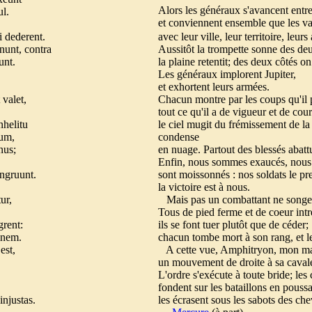
Alors les généraux s'avancent entr
ul.
et conviennent ensemble que les va
i dederent.
avec leur ville, leur territoire, leurs
nunt, contra
Aussitôt la trompette sonne des de
unt.
la plaine retentit; des deux côtés o
Les généraux implorent Jupiter,
et exhortent leurs armées.
 valet,
Chacun montre par les coups qu'il 
tout ce qu'il a de vigueur et de cour
nhelitu
le ciel mugit du frémissement de la
ium,
condense
anus;
en nuage. Partout des blessés abatt
Enfin, nous sommes exaucés, nous 
 ingruunt.
sont moissonnés : nos soldats le pre
la victoire est à nous.
ur,
Mais pas un combattant ne songe à 
Tous de pied ferme et de coeur int
grent:
ils se font tuer plutôt que de céder;
dinem.
chacun tombe mort à son rang, et le
est,
A cette vue, Amphitryon, mon m
un mouvement de droite à sa caval
L'ordre s'exécute à toute bride; les
fondent sur les bataillons en pouss
injustas.
les écrasent sous les sabots des che