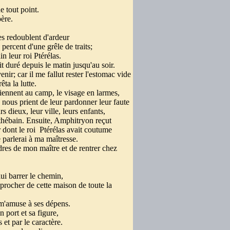
de tout point.
père.
es redoublent d'ardeur
 percent d'une grêle de traits;
 leur roi Ptérélas.
ait duré depuis le matin jusqu'au soir.
nir; car il me fallut rester l'estomac vide
rêta la lutte.
viennent au camp, le visage en larmes,
s nous prient de leur pardonner leur faute
rs dieux, leur ville, leurs enfants,
 thébain. Ensuite, Amphitryon reçut
 dont le roi
Ptérélas avait coutume
 parlerai à ma maîtresse.
res de mon maître et de rentrer chez
 lui barrer le chemin,
pprocher de cette maison de toute la
e m'amuse à ses dépens.
n port et sa figure,
s et par le caractère.