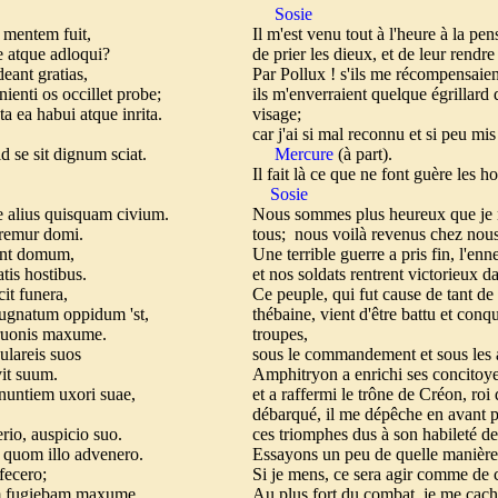
Sosie
m fuit,
Il m'est venu tout à l'heure à la pe
re atque adloqui?
de prier les dieux, et de leur rendre
deant gratias,
Par Pollux ! s'ils me récompensaie
enti os occillet probe;
ils m'enverraient quelque égrillard 
a ea habui atque inrita.
visage;
car j'ai si mal reconnu et si peu mis
d se sit dignum sciat.
Mercure
(à part).
Il fait là ce que ne font guère les h
Sosie
 alius quisquam civium.
Nous sommes plus heureux que je ne
teremur domi.
tous;
nous voilà revenus chez nous,
iunt domum,
Une terrible guerre a pris fin, l'enn
tis hostibus.
et nos soldats rentrent victorieux d
it funera,
Ce peuple, qui fut cause de tant de
xpugnatum oppidum 'st,
thébaine,
vient d'être battu et conq
truonis maxume.
troupes,
ulareis suos
sous le commandement et sous les
vit suum.
Amphitryon a enrichi ses concitoyen
nuntiem uxori suae,
et a raffermi le trône de Créon, roi
débarqué, il me dépêche en avant 
erio, auspicio suo.
ces triomphes dus à son habileté de
 quom illo advenero.
Essayons un peu de quelle manière 
fecero;
Si je mens, ce sera agir comme de
m fugiebam maxume.
Au plus fort du combat, je me cach