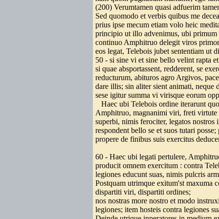
(200) Verumtamen quasi adfuerim tamen 
Sed quomodo et verbis quibus me deceat
prius ipse mecum etiam volo heic medita
principio ut illo advenimus, ubi primum
continuo Amphitruo delegit viros primo
eos legat, Telebois jubet sententiam ut 
50 - si sine vi et sine bello velint rapta e
si quae absportassent, redderent, se e
reducturum, abituros agro Argivos, pa
dare illis; sin aliter sient animati, neque
sese igitur summa vi virisque eorum o
Haec ubi Telebois ordine iterarunt quo
Amphitruo, magnanimi viri, freti virtute 
superbi, nimis ferociter, legatos nostros
respondent bello se et suos tutari posse;
propere de finibus suis exercitus deduce
60 - Haec ubi legati pertulere, Amphitruo
producit omnem exercitum : contra Tel
legiones educunt suas, nimis pulcris arm
Postquam utrimque exitum'st maxuma c
dispartiti viri, dispartiti ordines;
nos nostras more nostro et modo instru
legiones; item hosteis contra legiones su
Deinde utrique inperatores in medium 