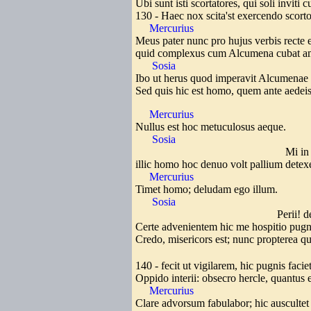
Ubi sunt isti scortatores, qui soli inviti 
130 - Haec nox scita'st exercendo scor
Mercurius
Meus pater nunc pro hujus verbis recte et
quid complexus cum Alcumena cubat a
Sosia
Ibo ut herus quod imperavit Alcumenae
Sed quis hic est homo, quem ante aedeis
Mercurius
Nullus est hoc metuculosus aeque.
Sosia
Mi in mentem 
illic homo hoc denuo volt pallium detex
Mercurius
Timet homo; deludam ego illum.
Sosia
Perii! denteis pr
Certe advenientem hic me hospitio pugn
Credo, misericors est; nunc propterea 
140 - fecit ut vigilarem, hic pugnis faci
Oppido interii: obsecro hercle, quantus 
Mercurius
Clare advorsum fabulabor; hic auscultet