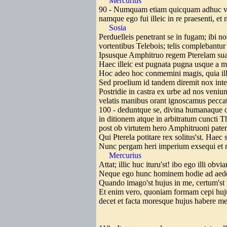
Mercurius
90 - Numquam etiam quicquam adhuc ve
namque ego fui illeic in re praesenti, e
Sosia
Perduelleis penetrant se in fugam; ibi no
vortentibus Telebois; telis complebantur
Ipsusque Amphitruo regem Pterelam su
Haec illeic est pugnata pugna usque a
Hoc adeo hoc conmemini magis, quia ill
Sed proelium id tandem diremit nox int
Postridie in castra ex urbe ad nos veniun
velatis manibus orant ignoscamus pecc
100 - deduntque se, divina humanaque o
in ditionem atque in arbitratum cuncti 
post ob virtutem hero Amphitruoni pater
Qui Pterela potitare rex solitus'st. Haec
Nunc pergam heri imperium exsequi et
Mercurius
Attat; illic huc ituru'st! ibo ego illi obvi
Neque ego hunc hominem hodie ad aede
Quando imago'st hujus in me, certum's
Et enim vero, quoniam formam cepi huju
decet et facta moresque hujus habere me