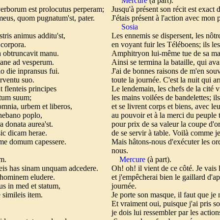
Mercure
(à part).
rborum est prolocutus perperam;
Jusqu'à présent son récit est exact 
t meus, quom pugnatum'st, pater.
J'étais présent à l'action avec mon 
Sosia
stris animus additu'st,
Les ennemis se dispersent, les nôtr
 corpora.
en voyant fuir les Téléboens; ils les
a obtruncavit manu.
Amphitryon lui-même tue de sa main
 mane ad vesperum.
Ainsi se termina la bataille, qui av
o die inpransus fui.
J'ai de bonnes raisons de m'en souve
erventu suo.
toute la journée. C'est la nuit qui ar
t flenteis principes
Le lendemain, les chefs de la cité 
atum suum;
les mains voilées de bandelettes; il
mnia, urbem et liberos,
et se livrent corps et biens, avec leu
Thebano poplo,
au pouvoir et à la merci du peuple
a donata aurea'st.
pour prix de sa valeur la coupe d'or
 sic dicam herae.
de se servir à table. Voilà comme je
 me domum capessere.
Mais hâtons-nous d'exécuter les ord
nous.
am.
Mercure
(à part).
is has sinam unquam adcedere.
Oh! oh! il vient de ce côté. Je vais
t hominem eludere.
et j'empêcherai bien le gaillard d'a
s in med et statum,
journée.
 simileis item.
Je porte son masque, il faut que j
Et vraiment oui, puisque j'ai pris so
je dois lui ressembler par les action