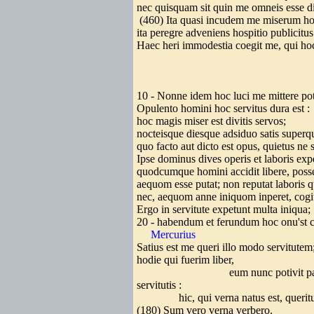
nec quisquam sit quin me omneis esse 
(460) Ita quasi incudem me miserum ho
ita peregre adveniens hospitio publicitus
Haec heri immodestia coegit me, qui hoc 
10 - Nonne idem hoc luci me mittere po
Opulento homini hoc servitus dura est :
hoc magis miser est divitis servos;
nocteisque diesque adsiduo satis superq
quo facto aut dicto est opus, quietus ne 
Ipse dominus dives operis et laboris exp
quodcumque homini accidit libere, posse
aequom esse putat; non reputat laboris q
nec, aequom anne iniquom inperet, cogi
Ergo in servitute expetunt multa iniqua;
20 - habendum et ferundum hoc onu'st 
Mercurius
Satius est me queri illo modo servitutem
hodie qui fuerim liber,
eum nunc potivit pat
servitutis :
hic, qui verna natus est, queritu
(180) Sum vero verna verbero.