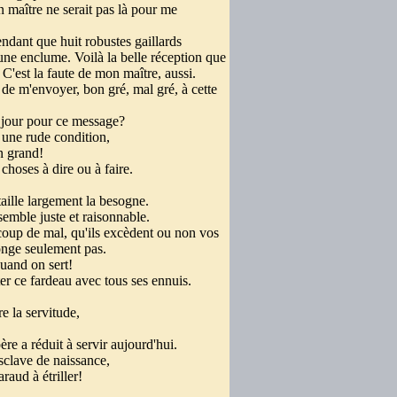
 maître ne serait pas là pour me
endant que huit robustes gaillards
ne enclume. Voilà la belle réception que
C'est la faute de mon maître, aussi.
 de m'envoyer, bon gré, mal gré, à cette
u jour pour ce message?
t une rude condition,
un grand!
 choses à dire ou à faire.
taille largement la besogne.
 semble juste et raisonnable.
oup de mal, qu'ils excèdent ou non vos
 songe seulement pas.
quand on sert!
ter ce fardeau avec tous ses ennuis.
re la servitude,
t à servir aujourd'hui.
 esclave de naissance,
aud à étriller!