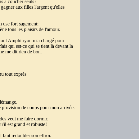
pas à coucher seuls?
gagner aux filles l'argent qu'elles
n use fort sagement;
ène tous les plaisirs de l'amour.
dont Amphitryon m'a chargé pour
s qui est-ce qui se tient là devant la
ne me dit rien de bon.
nu tout exprès
 démange.
e provision de coups pour mon arrivée.
ades veut me faire dormir.
'il est grand et robuste!
l faut redoubler son effroi.