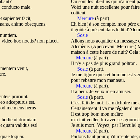
cubant?
Où sont les libertins qui n'aiment 
to conducto male.
Voici une nuit excellente pour faire 
coûtent.
 sapienter facit,
Mercure
(à part)
mans, animo obsequens.
Eh bien! à son compte, mon père e
il goûte à présent dans le lit d'Alcm
 nuntiem.
Sosie
 video hoc noctis? non placet.
Allons nous acquitter du message 
Alcmène. (Apercevant Mercure.) Mai
maison à cette heure de nuit? Cela 
Mercure
(à part).
II n'y a pas de plus grand poltron.
venit,
Sosie
(à part).
ere.
Je me figure que cet homme est ve
pour rebattre mon manteau.
Mercure
(à part).
Il a peur. Je veux m'en amuser.
uriunt.
Sosie
(à part).
eo adcepturus est.
C'est fait de moi. La mâchoire me
quod me meus herus
Certainement il va me régaler d'un
Il est trop bon; mon maître
et hodie ut dormiam.
m'a fait veiller, lui avec ses gourm
et quam validus est!
Je suis mort! Voyez, par Hercule! qu
Mercure
(à part).
 quae loquar.
Parlons haut pour qu'il m'entende; i