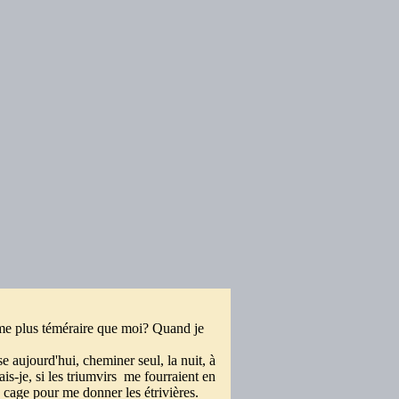
me plus téméraire que moi? Quand je
 aujourd'hui, cheminer seul, la nuit, à
ais-je, si les triumvirs me fourraient en
 cage pour me donner les étrivières.