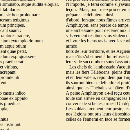
simulabo, atque audita eloquar.
N'importe, je ferai comme si j'avais 
 fabularier
leçon.
Mais, pour m'exprimer en te
ri; sic hoc proloquar :
prépare.
Je débuterai ainsi :
 terram tetigimus,
d'abord, lorsque nous fûmes arrivés
rum principes,
Amphitryon, sans perdre de temps, 
dicant suam :
une ambassade pour déclarer aux T
t raptores tradere,
s'ils veulent restituer sans violence
xercitum extemplo domum
et livrer les biens ravis avec les ra
cem atque otium
armée
 dent quae petat,
hors de leur territoire, et les Argien
ppidum expugnassere.
mais s'ils s'obstinent à lui refuser 
s praefecerat
leur ville succombera sous l'assaut
et viribus,
Les chefs de l'ambassade s'acqui
 increpant,
mais les fiers Téléboens, pleins d'
 proinde uti
et en leur valeur, répondent par l'
rent.
ils sauront bien se défendre et prot
ainsi, que les Thébains se hâtent d'e
 castris inlico
A peine Amphitryon a-t-il reçu cett
eboae ex oppido
toute son armée en campagne; les T
is praeditas.
couverts de si belles armes! On dépl
opia,
Les soldats prennent leur poste, les
nos légions ont pris leurs dispositi
ximus
celles de l'ennemi en face se formen
as instruunt.
exeunt