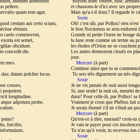
allidum, astutum admodum
Soyons donc fourbe, rusé, armons
bus pellere.
et chassons-le d'ici avec ses propr
observabo quam rem agat.
Mais qu'a-t-il donc? Il regarde le c
Sosie
t quod credam aut certo sciam,
Oh! c'est sûr, par Pollux! rien n'est
ivisse ebrium.
le bon Nocturnus se sera endormi d
in caelo commovent,
Grande ni petite Ourse ne bouge dan
exorta est semel,
la lune reste comme un terme au poi
giliae obcidunt.
les étoiles d'Orion ne se couchent 
am concedit die.
Les astres demeurent cloués en place
jour.
rem meo.
Mercure
(à part)
Continue ainsi que tu as commencé,
as; datam polchre locas.
Tu sers très dignement un très dign
Sosie
sse censeo,
Je ne vis jamais de nuit aussi long
di perpetem.
Si, une seule! la nuit où, meurtri de
icit longitudine.
dura?
Pour celle-là, par Pollux! sa
 atque adpotum probe.
Vraiment je crois que Phébus fait
usculum.
Je serais étonné s'il ne s'était un pe
Mercure
(à part)
s putas?
Qu'est-ce à dire, maraud? crois-tu 
tis, furcifer,
Je vais te payer pour ces insolence
 infortunium.
Tu n'as qu'à venir, tu recevras ton 
Sosie