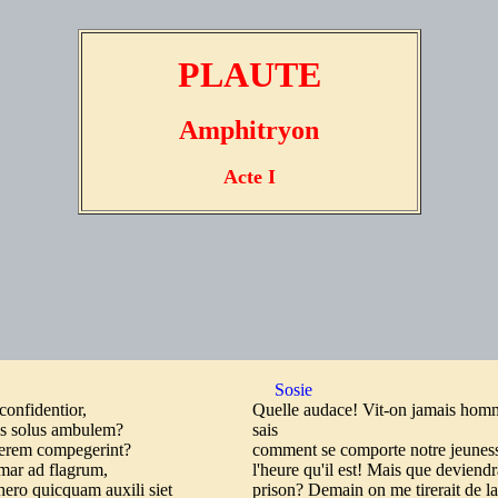
PLAUTE
Amphitryon
Acte I
Sosie
confidentior,
Quelle audace! Vit-on jamais hom
tis solus ambulem?
sais
arcerem compegerint?
comment se comporte notre jeunesse
omar ad flagrum,
l'heure qu'il est! Mais que deviendr
 hero quicquam auxili siet
prison? Demain on me tirerait de la