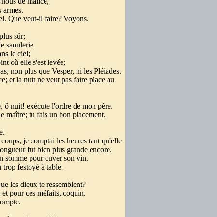
-nous de malice,
es armes.
iel. Que veut-il faire? Voyons.
 plus sûr;
e saoulerie.
s le ciel;
nt où elle s'est levée;
pas, non plus que Vesper, ni les Pléiades.
; et la nuit ne veut pas faire place au
 ô nuit! exécute l'ordre de mon père.
e maître; tu fais un bon placement.
ue.
 coups, je comptai les heures tant qu'elle
 longueur fut bien plus grande encore.
 un somme pour cuver son vin.
u trop festoyé à table.
que les dieux te ressemblent?
s et pour ces méfaits, coquin.
compte.