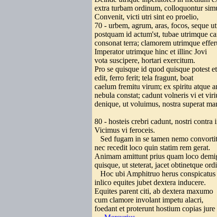
extra turbam ordinum, colloquontur sim
Convenit, victi utri sint eo proelio,
70 - urbem, agrum, aras, focos, seque ut
postquam id actum'st, tubae utrimque ca
consonat terra; clamorem utrimque effer
Imperator utrimque hinc et illinc Jovi
vota suscipere, hortari exercitum.
Pro se quisque id quod quisque potest et
edit, ferro ferit; tela fragunt, boat
caelum fremitu virum; ex spiritu atque a
nebula constat; cadunt volneris vi et vir
denique, ut voluimus, nostra superat m
80 - hosteis crebri cadunt, nostri contra
Vicimus vi feroceis.
Sed fugam in se tamen nemo convortit
nec recedit loco quin statim rem gerat.
Animam amittunt prius quam loco demi
quisque, ut steterat, jacet obtinetque or
Hoc ubi Amphitruo herus conspicatus 
inlico equites jubet dextera inducere.
Equites parent citi, ab dextera maxumo
cum clamore involant impetu alacri,
foedant et proterunt hostium copias jure 