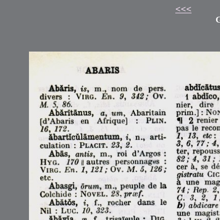
<<<
G