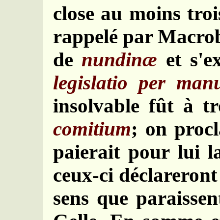
close au moins tro
rappelé par Macrob
de
nundinæ
et s'e
legislatio per man
insolvable fût à t
comitium
; on procl
paierait pour lui l
ceux-ci déclareront 
sens que paraissen