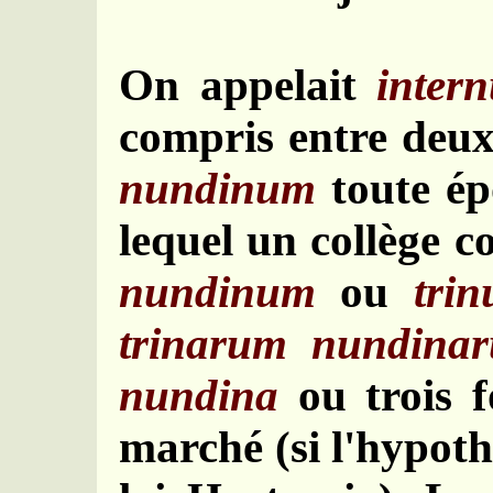
On appelait
inter
compris entre deu
nundinum
toute ép
lequel un collège c
nundinum
ou
tri
trinarum nundina
nundina
ou trois f
marché (si l'hypothè