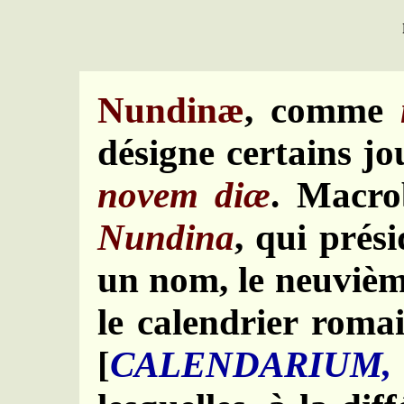
Nundinæ
, comme
désigne certains j
novem di
æ
. Macro
Nundina
, qui prés
un nom, le neuvième
le calendrier roma
[
CALENDARIUM, 